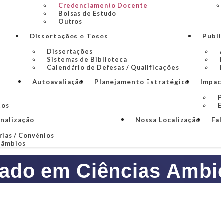
Credenciamento Docente
Bolsas de Estudo
Outros
Dissertações e Teses
Publ
Dissertações
Sistemas de Biblioteca
Calendário de Defesas / Qualificações
Autoavaliação
Planejamento Estratégico
Impac
P
tos
onalização
Nossa Localização
Fa
rias / Convênios
câmbios
ado em Ciências Ambi