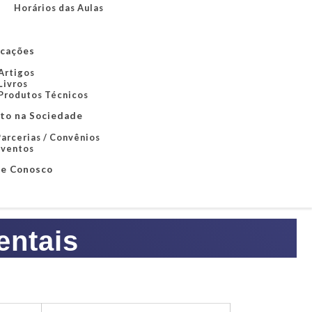
Horários das Aulas
icações
Artigos
Livros
Produtos Técnicos
to na Sociedade
arcerias / Convênios
Eventos
le Conosco
entais