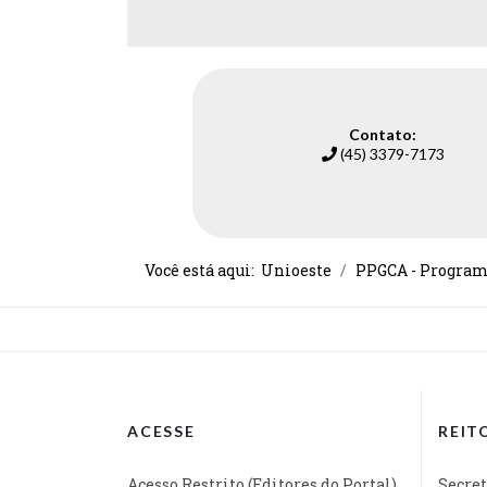
Contato:
(45) 3379-7173
Você está aqui:
Unioeste
PPGCA - Program
ACESSE
REIT
Acesso Restrito (Editores do Portal)
Secret