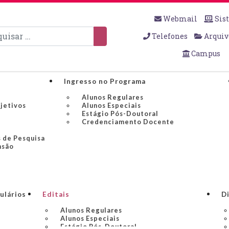
Webmail
Sis
sar
Telefones
Arquiv
Campus
Ingresso no Programa
Alunos Regulares
bjetivos
Alunos Especiais
Estágio Pós-Doutoral
Credenciamento Docente
 de Pesquisa
nsão
ulários
Editais
Di
Alunos Regulares
Alunos Especiais
Estágio Pós-Doutoral