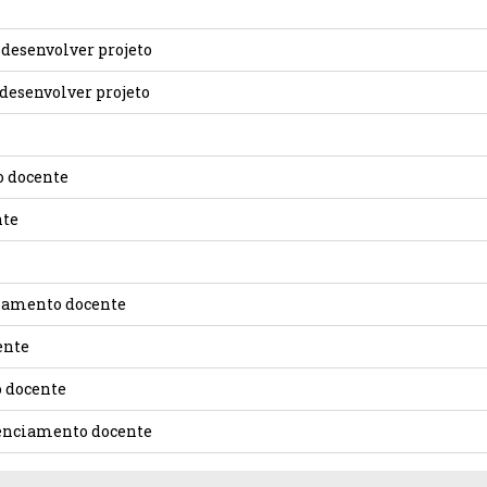
 desenvolver projeto
 desenvolver projeto
o docente
nte
ciamento docente
ente
o docente
denciamento docente