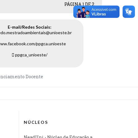
PÁGINA 1 DE 2
E-mail/Redes Sociais:
edo.mestradoambientais@unioeste.br
ww.facebook.com/ppgca.unioeste
ppgca_unioeste/
enciamento Docente
NÚCLEOS
NeadUni - Núcleo de Educação a