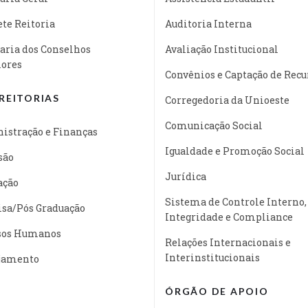
te Reitoria
Auditoria Interna
aria dos Conselhos
Avaliação Institucional
iores
Convênios e Captação de Recu
REITORIAS
Corregedoria da Unioeste
Comunicação Social
istração e Finanças
Igualdade e Promoção Social
são
Jurídica
ação
Sistema de Controle Interno,
isa/Pós Graduação
Integridade e Compliance
sos Humanos
Relações Internacionais e
Interinstitucionais
jamento
ÓRGÃO DE APOIO