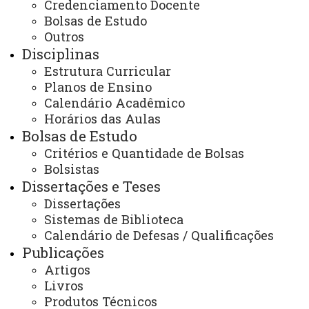
(45) 3379-7173
Credenciamento Docente
Horário de Atendimento:
Bolsas de Estudo
Segunda à sexta
Outros
08:00 às 12:00
Disciplinas
13:00 às 17:00
E-mail/Redes Sociais:
Estrutura Curricular
toledo.mestradoambientais@unioeste.br
Planos de Ensino
Calendário Acadêmico
www.facebook.com/ppgca.unioeste
Horários das Aulas
ppgca_unioeste/
Bolsas de Estudo
Critérios e Quantidade de Bolsas
Bolsistas
Você está aqui:
Unioeste
Dissertações e Teses
PPGCA - Programa de Pós-graduação em Ciências
Dissertações
Ambientais
Nossa Localização
Sistemas de Biblioteca
Calendário de Defesas / Qualificações
Publicações
Artigos
Livros
Produtos Técnicos