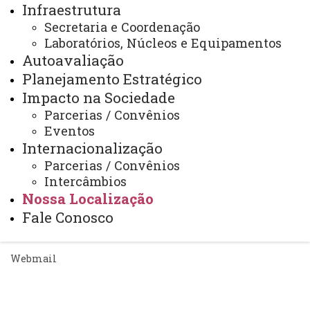
Infraestrutura
ACESSE
Secretaria e Coordenação
Acesso Restrito (Editores do Portal)
Laboratórios, Núcleos e Equipamentos
Arquivo Virtual
Autoavaliação
Planejamento Estratégico
Bibliotecas
Impacto na Sociedade
Identidade Visual
Parcerias / Convênios
Eventos
Mapa do Site
Internacionalização
Ouvidoria
Parcerias / Convênios
Intercâmbios
Portal Office 365
Nossa Localização
Sistemas
Fale Conosco
Telefones
Webmail