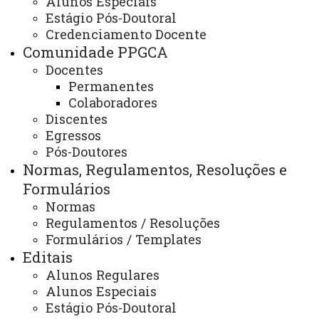
Alunos Especiais
Nossa Localização
Estágio Pós-Doutoral
Credenciamento Docente
Comunidade PPGCA
Docentes
Unioeste Toledo
Permanentes
Rua Guaíra, 3141, Jd La Salle - Toledo/PR
Colaboradores
Discentes
Egressos
A coordenação do PPG em Ciências
Pós-Doutores
Ambientais está no Bloco B3, 1º piso, sala
Normas, Regulamentos, Resoluções e
204.
Formulários
Normas
Regulamentos / Resoluções
Formulários / Templates
ATUALIZAÇÃO MAIS RECENTE: 19 DE MAIO DE 2026
ACESSOS: 869
Editais
Alunos Regulares
Alunos Especiais
Estágio Pós-Doutoral
Contato: