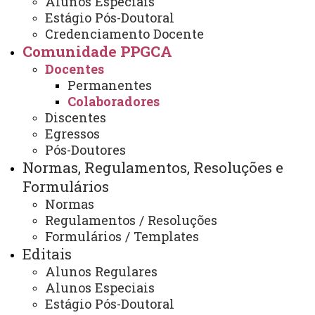
Alunos Especiais
Colaboradores
Estágio Pós-Doutoral
Credenciamento Docente
Comunidade PPGCA
Docentes
Fabíola Tomassoni
Permanentes
Doutorado: Engenharia Ambiental
Colaboradores
Instituição: Universidade Federal de Santa Catarina
Discentes
Egressos
Ano: 2019
Pós-Doutores
Linha de pesquisa: Tecnologias aplicadas ao meio
Normas, Regulamentos, Resoluções e
ambiente
Formulários
e-mail:
fabiola_tomassoni@hotmail.com
Normas
Lattes:
http://lattes.cnpq.br/6863686643353753
Regulamentos / Resoluções
Formulários / Templates
Editais
Valderi Pacheco dos Santos
Alunos Regulares
Doutorado (ÁREA): Ciências: Físico-Química
Alunos Especiais
Estágio Pós-Doutoral