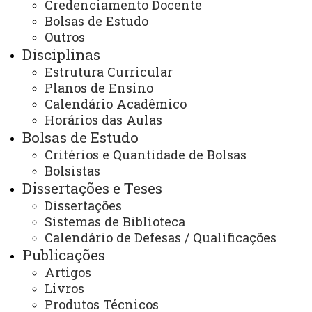
Instituição: USP - São Carlos
Credenciamento Docente
Bolsas de Estudo
Ano conclusão: 2005
Outros
Disciplinas
Linha de Pesquisa: Tecnologias aplicadas ao Meio
Estrutura Curricular
Ambiente.
Planos de Ensino
Calendário Acadêmico
O Docente colaborador não tem disponibilidade
Horários das Aulas
de orientação
Bolsas de Estudo
Critérios e Quantidade de Bolsas
e-mail:
valderi.santos@unioeste.br
Bolsistas
Dissertações e Teses
ATUALIZAÇÃO MAIS RECENTE: 24 DE ABRIL DE
2026
Dissertações
ACESSOS: 3811
Sistemas de Biblioteca
Calendário de Defesas / Qualificações
Publicações
Contato:
Artigos
(45) 3379-7173
Livros
Horário de Atendimento:
Produtos Técnicos
Segunda à sexta