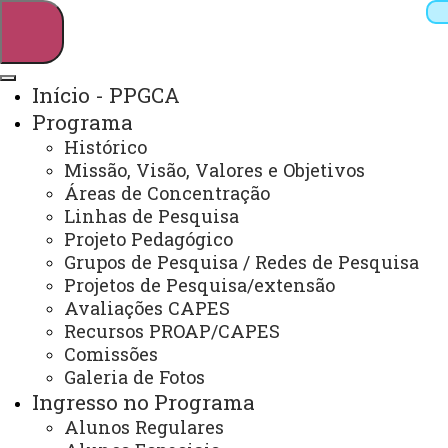
Início - PPGCA
Programa
Pesquisar
Histórico
Missão, Visão, Valores e Objetivos
Áreas de Concentração
Linhas de Pesquisa
Webmail
Sistemas
Telefones
Projeto Pedagógico
Arquivo Virtual
Campus
Grupos de Pesquisa / Redes de Pesquisa
Projetos de Pesquisa/extensão
Avaliações CAPES
Recursos PROAP/CAPES
Comissões
Galeria de Fotos
Mestrado em Ciências Ambientais
Ingresso no Programa
Alunos Regulares