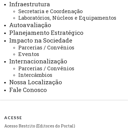
Infraestrutura
08:00 às 12:00
13:00 às 17:00
Secretaria e Coordenação
E-mail/Redes Sociais:
Laboratórios, Núcleos e Equipamentos
toledo.mestradoambientais@unioeste.br
Autoavaliação
www.facebook.com/ppgca.unioeste
Planejamento Estratégico
Impacto na Sociedade
ppgca_unioeste/
Parcerias / Convênios
Eventos
Você está aqui:
Unioeste
Internacionalização
PPGCA - Programa de Pós-graduação em Ciências
Parcerias / Convênios
Ambientais
Intercâmbios
Comunidade PPGCA
Docentes
Colaboradores
Nossa Localização
Fale Conosco
ACESSE
Acesso Restrito (Editores do Portal)