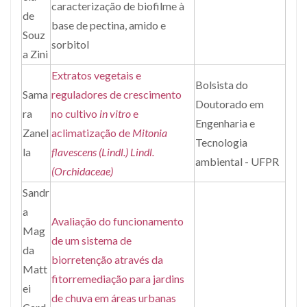
caracterização de biofilme à
de
base de pectina, amido e
Souz
sorbitol
a Zini
Extratos vegetais e
Bolsista do
Sama
reguladores de crescimento
Doutorado em
ra
no cultivo
in vitro
e
Engenharia e
Zanel
aclimatização de
Mitonia
Tecnologia
la
flavescens (Lindl.) Lindl.
ambiental - UFPR
(Orchidaceae)
Sandr
a
Avaliação do funcionamento
Mag
de um sistema de
da
biorretenção através da
Matt
fitorremediação para jardins
ei
de chuva em áreas urbanas