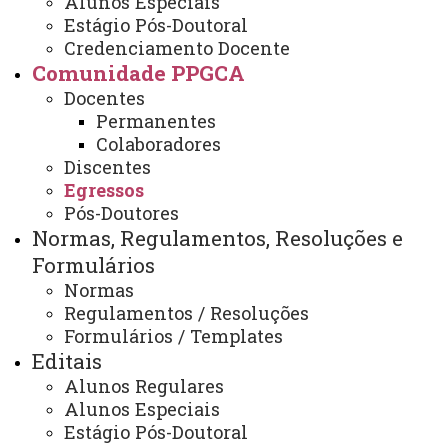
Alunos Especiais
Egressos
Estágio Pós-Doutoral
Credenciamento Docente
Comunidade PPGCA
Docentes
TURMA 2022 - EGRESSOS DE 2024
Permanentes
Colaboradores
ATUAÇÃO
Discentes
PROFISSION
MES
Egressos
DISSERTAÇÃO
AL
Pós-Doutores
TRE
OU
Normas, Regulamentos, Resoluções e
ACADÊMICA
Formulários
Ade
Normas
Regulamentos / Resoluções
mir
Formulários / Templates
Rodr
Editais
igo
Marketing Verde: Análise da
Servidor do
Alunos Regulares
de
revista digital de uma empresa
Alunos Especiais
IFPR
Araú
paranaense do ramo alimentício
Estágio Pós-Doutoral