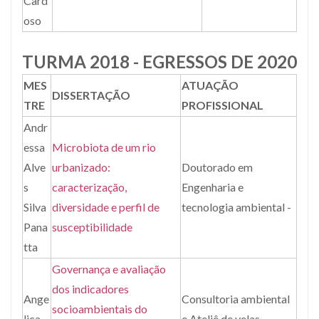
Card
oso
TURMA 2018 - EGRESSOS DE 2020
MES
ATUAÇÃO
DISSERTAÇÃO
TRE
PROFISSIONAL
Andr
essa
Microbiota de um rio
Alve
urbanizado:
Doutorado em
s
caracterização,
Engenharia e
Silva
diversidade e perfil de
tecnologia ambiental -
Pana
susceptibilidade
tta
Governança e avaliação
dos indicadores
Ange
Consultoria ambiental
socioambientais do
lica
e Ateliê de velas