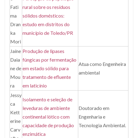
Fati
rural sobre os resíduos
ma
sólidos domésticos:
Dran
estudo em distritos do
ka
município de Toledo/PR
Mori
Jaíne
Produção de lipases
Daia
fúngicas por fermentação
Atua como Engenheira
ne de
em estado sólido para
ambiental
Mou
tratamento de efluente
ra
em laticínio
Jessy
Isolamento e seleção de
ca
leveduras de ambiente
Doutorado em
Kett
continental lótico com
Engenharia e
erine
capacidade de produção
Tecnologia Ambiental.
Carv
enzimática