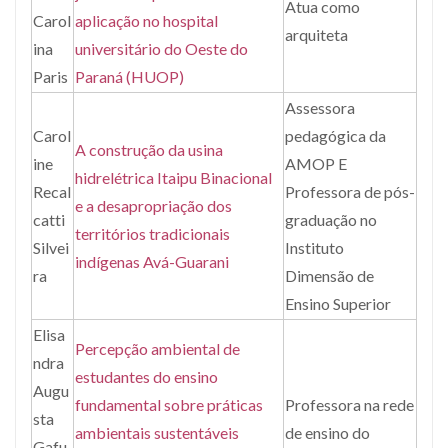
Atua como
Carol
aplicação no hospital
arquiteta
ina
universitário do Oeste do
Paris
Paraná (HUOP)
Assessora
Carol
pedagógica da
A construção da usina
ine
AMOP
E
hidrelétrica Itaipu Binacional
Recal
Professora de pós-
e a desapropriação dos
catti
graduação no
territórios tradicionais
Silvei
Instituto
indígenas Avá-Guarani
ra
Dimensão de
Ensino Superior
Elisa
Percepção ambiental de
ndra
estudantes do ensino
Augu
fundamental sobre práticas
Professora na rede
sta
ambientais sustentáveis
de ensino do
Gafu