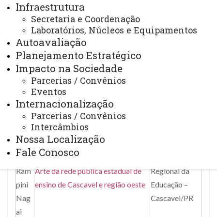
Infraestrutura
n
Secretaria e Coordenação
Analista de
Laboratórios, Núcleos e Equipamentos
Ana
Meio
Autoavaliação
Mercado de carbono como
Paul
Ambiente,
Planejamento Estratégico
mecanismo de mitigação às
a
Social e
Impacto na Sociedade
mudanças climáticas: análise da
Tom
Governança na
Parcerias / Convênios
produção científica brasileira
adon
Cooperativa
Eventos
Internacionalização
C.Vale
Parcerias / Convênios
Andr
Intercâmbios
ea
Técnica
Nossa Localização
Pess
A relação Arte-Meio ambiente na
pedagógica no
Fale Conosco
uti
perspectiva dos professores de
Núcleo
Ram
Arte da rede pública estadual de
Regional da
pini
ensino de Cascavel e região oeste
Educação –
Nag
Cascavel/PR
ai