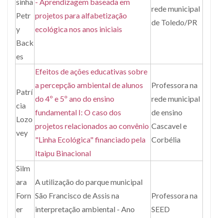
sinha
- Aprendizagem baseada em
rede municipal
Petr
projetos para alfabetização
de Toledo/PR
y
ecológica nos anos iniciais
Back
es
Efeitos de ações educativas sobre
a percepção ambiental de alunos
Professora na
Patrí
do 4º e 5º ano do ensino
rede municipal
cia
fundamental I: O caso dos
de ensino
Lozo
projetos relacionados ao convênio
Cascavel e
vey
"Linha Ecológica" financiado pela
Corbélia
Itaipu Binacional
Silm
ara
A utilização do parque municipal
Forn
São Francisco de Assis na
Professora na
er
interpretação ambiental - Ano
SEED