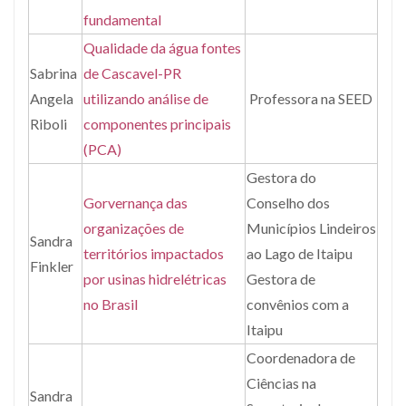
fundamental
Qualidade da água fontes
Sabrina
de Cascavel-PR
Angela
utilizando análise de
Professora na SEED
Riboli
componentes principais
(PCA)
Gestora do
Gorvernança das
Conselho dos
organizações de
Municípios Lindeiros
Sandra
territórios impactados
ao Lago de Itaipu
Finkler
por usinas hidrelétricas
Gestora de
no Brasil
convênios com a
Itaipu
Coordenadora de
Ciências na
Sandra