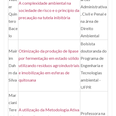
A complexidade ambiental na
er
Administrativa
sociedade de risco e o princípio da
Quin
, Civil e Penal e
precaução na tutela inibitória
tero
na área de
Bace
Direito
lo
Ambiental
Bolsista
Mair
Otimização da produção de lipase
doutoranda do
im
por fermentação em estado sólido
Programa de
Dah
utilizando resíduos agroindustriais
Engenharia e
m da
e imobilização em esferas de
Tecnologias
Silva
quitosana
ambiental -
UFPR
Mar
ciani
Tere
A utilização da Metodologia Ativa
Professora na