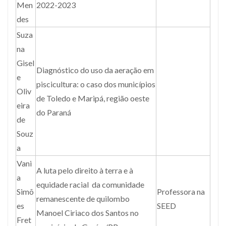
Men
2022-2023
des
Suza
na
Gisel
Diagnóstico do uso da aeração em
e
piscicultura: o caso dos municípios
Oliv
de Toledo e Maripá, região oeste
eira
do Paraná
de
Souz
a
Vani
A luta pelo direito à terra e à
a
equidade racial da comunidade
Simõ
Professora na
remanescente de quilombo
es
SEED
Manoel Ciriaco dos Santos no
Fret