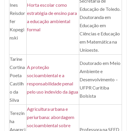
Secretaria de
Ines
Horta escolar como
Educação de Toledo.
Reisdor
estratégia de ensino para
Doutoranda em
fer
a educação ambiental
Educação em
Kopegi
formal
Ciências e Educação
nski
em Matemática na
Unioeste.
Tarine
Doutorado em Meio
Cortina
A proteção
Ambiente e
Poeta
socioambiental e a
Desenvolvimento –
Castilh
responsabilidade penal
UFPR Curitiba
o da
pelo uso indevido da água
Bolsista
Silva
Agricultura urbana e
Terezin
periurbana: abordagem
ha
socioambiental sobre
Apareci
Professora na SEED