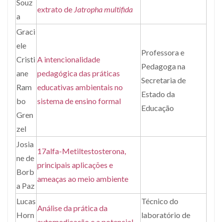
Souz
extrato de
Jatropha multifida
a
Graci
ele
Professora e
Cristi
A intencionalidade
Pedagoga na
ane
pedagógica das práticas
Secretaria de
Ram
educativas ambientais no
Estado da
bo
sistema de ensino formal
Educação
Gren
zel
Josia
17alfa-Metiltestosterona,
ne de
principais aplicações e
Borb
ameaças ao meio ambiente
a Paz
Lucas
Técnico do
Análise da prática da
Horn
laboratório de
automedicação e a potencial