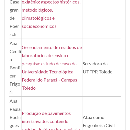
Casa
oxigênio: aspectos históricos,
gran
metodológicos,
de
climatológicos e
Poer
socioeconômicos
sch
Ana
Gerenciamento de resíduos de
Cecíli
laboratórios de ensino e
a
pesquisa: estudo de caso da
Servidora da
Bonfl
Universidade Tecnológica
UTFPR Toledo
eur
Federal do Paraná - Campus
Frigo
Toledo
ri
Ana
Paula
Produção de pavimentos
Rodri
Atua como
intertravados contendo
gues
Engenheira Civil
resíduo de filtro de cervejaria.