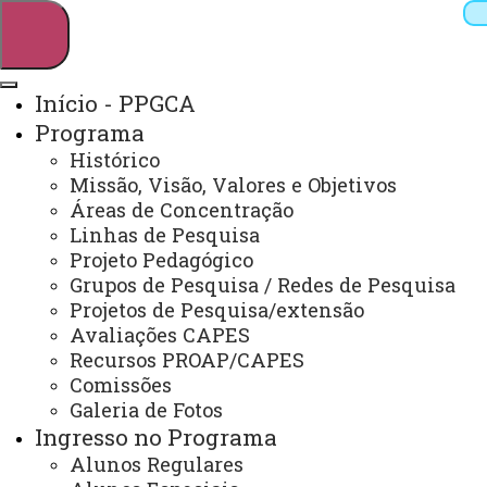
Início - PPGCA
Programa
Pesquisar
Histórico
Missão, Visão, Valores e Objetivos
Áreas de Concentração
Linhas de Pesquisa
Webmail
Sistemas
Telefones
Projeto Pedagógico
Arquivo Virtual
Campus
Grupos de Pesquisa / Redes de Pesquisa
Projetos de Pesquisa/extensão
Avaliações CAPES
Recursos PROAP/CAPES
Comissões
Galeria de Fotos
Mestrado em Ciências Ambientais
Ingresso no Programa
Alunos Regulares