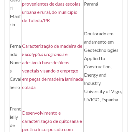
provenientes de duas escolas,
Paraná
ri
urbana e rural, do município
Manf
de Toledo/PR
rin
Doutorado em
andamento em
Ferna
Caracterização de madeira de
Geotechnologies
ndo
Eucalyptus urograndis
e
Applied to
Nune
adesivo à base de óleos
Construction,
s
vegetais visando o emprego
Energy and
Caval
em peças de madeira laminada
Industry.
heiro
colada
University of Vigo,
UVIGO, Espanha
Franc
Desenvolvimento e
ielly
caracterização de quitosana e
de
pectina incorporado com