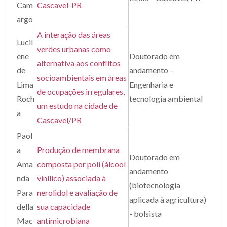
Cam
Cascavel-PR
argo
A interação das áreas
Lucil
verdes urbanas como
ene
Doutorado em
alternativa aos conflitos
de
andamento –
socioambientais em áreas
Lima
Engenharia e
de ocupações irregulares,
Roch
tecnologia ambiental
um estudo na cidade de
a
Cascavel/PR
Paol
a
Produção de membrana
Doutorado em
Ama
composta por poli (álcool
andamento
nda
vinílico) associada à
(biotecnologia
Para
nerolidol e avaliação de
aplicada à agricultura)
della
sua capacidade
- bolsista
Mac
antimicrobiana