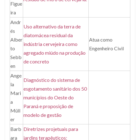
Figue
ira
Andr
Uso alternativo da terra de
és
diatomácea residual da
Alber
Atua como
indústria cervejeira como
to
Engenheiro Civil
agregado miúdo na produção
Sebb
de concreto
en
Ange
Diagnóstico do sistema de
la
esgotamento sanitário dos 50
Mari
municípios do Oeste do
a
Paraná e proposição de
Müll
modelo de gestão
er
Barb
Diretrizes projetuais para
ara
jardins terapêuticos: