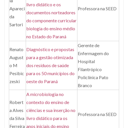
la
livro didático e os
Apareci
Professora na SEED
documentos norteadores
da
do componente curricular
Sartori
biologia do ensino médio
no Estado do Paraná
Gerente de
Renato
Diagnóstico e propostas
Enfermagem do
August
para a gestão otimizada
Hospital
o M
dos resíduos de saúde
Filantrópico
Pesibic
para os 50 municípios do
Policlínica Pato
zeski
oeste do Paraná
Branco
A microbiologia no
Robert
contexto do ensino de
a Alves
ciências e sua inserção no
Professora na SEED
da Silva
livro didático para os
Ferreira
anos iniciais do ensino