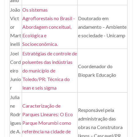
alho
João
Os sistemas
Vict
Agroflorestais no Brasil -
Doutorado em
or
Abordagem conceitual,
andamento – Ambiente
Mart
Ecológica e
e sociedade - Unicamp
inelli
Socioeconômica.
Joel
Estratégias de controle de
Cord
poluentes das indústrias
Coordenador do
eiro
do município de
Biopark Educação
Junio
Toledo/PR: Técnica do
r
lean e seis sigma
Julia
ne
Caracterização de
Responsável pela
Rodr
Parques Lineares: O Eco
administração das
igues
Parque Morumbi como
obras na Construtora
de A.
referência na cidade de
Iknos – Cascavel/PR