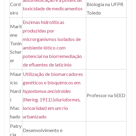
Cord
Biologia na UFPR
toxicidade de medicamentos
eiro
Toledo
Enzimas hidrolíticas
Maril
produzidas por
ene
microrganismos isolados de
Tonin
ambiente lótico com
Scher
potencial na biorremediação
er
de efluentes de laticínio
Maur
Utilização de biomarcadores
ício
genéticos e bioquímicos em
Nard
hypostomus ancistroides
Professor na SEED
i
(Ihering, 1911) (silurioformes,
Mac
loricariidae
) em um rio
hado
urbanizado
Patry
Desenvolvimento e
cia