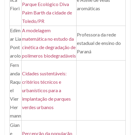
Parque Ecológico Diva
Fiori
aromáticas
Paim Barth da cidade de
Toledo/PR
Edim
A modelagem
Professora da rede
ar Lia
matemática no estudo da
estadual de ensino do
Pont
cinética de degradação de
Paraná
arolo
polímeros biodegradáveis
Fern
anda
Cidades sustentáveis:
Raqu
critérios técnicos e
el
urbanísticos para a
Vier
implantação de parques
Her
verdes urbanos
mann
Gian
e
Percepção da população