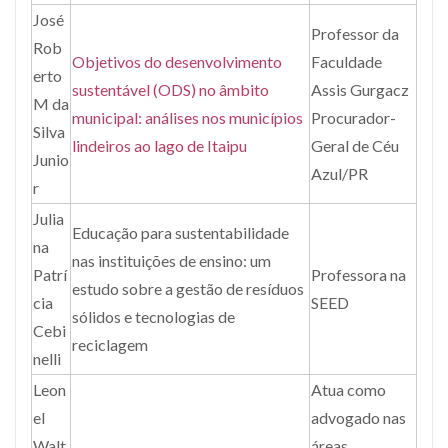
José
Professor da
Rob
Objetivos do desenvolvimento
Faculdade
erto
sustentável (ODS) no âmbito
Assis Gurgacz
M da
municipal: análises nos municípios
Procurador-
Silva
lindeiros ao lago de Itaipu
Geral de Céu
Junio
Azul/PR
r
Julia
Educação para sustentabilidade
na
nas instituições de ensino: um
Patrí
Professora na
estudo sobre a gestão de resíduos
cia
SEED
sólidos e tecnologias de
Cebi
reciclagem
nelli
Leon
Atua como
el
advogado nas
Walt
áreas