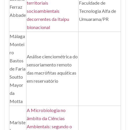
territoriais
Faculdade de
Ferraz
socioambientais
Tecnologia Alfa de
Abbade
decorrentes da Itaipu
Umuarama/PR
bionacional
Málaga
Montei
ro
Análise cienciométrica do
Bastos
sensoriamento remoto
de Faria
das macrófitas aquáticas
Soutto
em reservatório
Mayor
da
Motta
A Microbiologia no
âmbito da Ciências
Mariste
Ambientais: segundo o