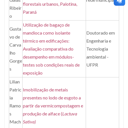
florestais urbanos, Palotina,
Ribeir
Paraná
o
Utilização de bagaço de
Gusta
mandioca como isolante
Doutorado em
vo de
térmico em edificações:
Engenharia e
Carva
Avaliação comparativa do
Tecnologia
lho
desempenho em módulos-
ambiental -
Gorge
testes sob condições reais de
UFPR
s
exposição
Lilian
Patric
Imobilização de metais
ia
presentes no lodo de esgoto a
Ramo
partir da vermicompostagem e
s
produção de alface (
Lactuva
Mach
Sativa)