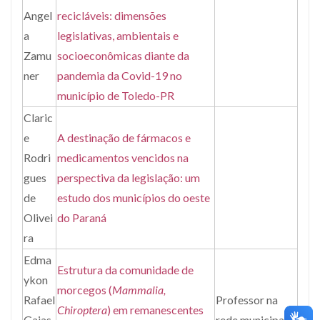
Angel
recicláveis: dimensões
a
legislativas, ambientais e
Zamu
socioeconômicas diante da
ner
pandemia da Covid-19 no
município de Toledo-PR
Claric
e
A destinação de fármacos e
Rodri
medicamentos vencidos na
gues
perspectiva da legislação: um
de
estudo dos municípios do oeste
Olivei
do Paraná
ra
Edma
Estrutura da comunidade de
ykon
morcegos (
Mammalia,
Rafael
Professor na
Chiroptera
) em remanescentes
Gaias
rede municipal