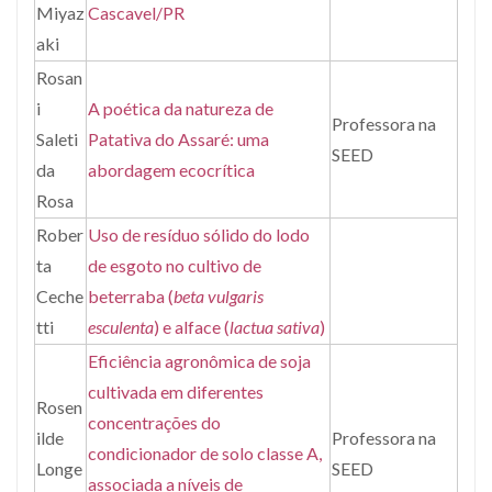
Miyaz
Cascavel/PR
aki
Rosan
i
A poética da natureza de
Professora na
Saleti
Patativa do Assaré: uma
SEED
da
abordagem ecocrítica
Rosa
Rober
Uso de resíduo sólido do lodo
ta
de esgoto no cultivo de
Ceche
beterraba (
beta vulgaris
tti
esculenta
) e alface (
lactua sativa
)
Eficiência agronômica de soja
cultivada em diferentes
Rosen
concentrações do
ilde
Professora na
condicionador de solo classe A,
Longe
SEED
associada a níveis de