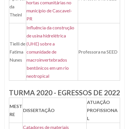
hortas comunitárias no
da
município de Cascavel-
Theinl
PR
Influência da construção
de usina hidrelétrica
Tielli de
(UHE) sobre a
Fatima
comunidade de
Professora na SEED
Nunes
macroinvertebrados
bentônicos em um rio
neotropical
TURMA 2020 - EGRESSOS DE 2022
ATUAÇÃO
MEST
DISSERTAÇÃO
PROFISSIONA
RE
L
Catadores de materiais