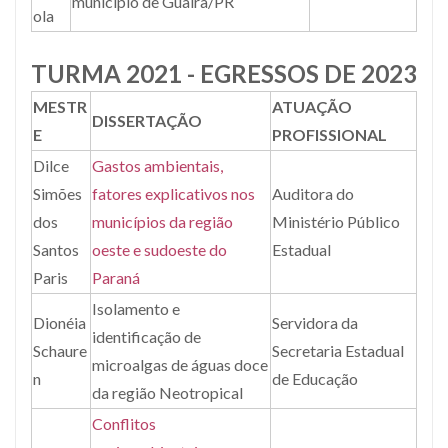
município de Guaíra/PR
ola
TURMA 2021 - EGRESSOS DE 2023
MESTR
ATUAÇÃO
DISSERTAÇÃO
E
PROFISSIONAL
Dilce
Gastos ambientais,
Simões
fatores explicativos nos
Auditora do
dos
municípios da região
Ministério Público
Santos
oeste e sudoeste do
Estadual
Paris
Paraná
Isolamento e
Dionéia
Servidora da
identificação de
Schaure
Secretaria Estadual
microalgas de águas doce
n
de Educação
da região Neotropical
Conflitos