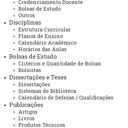
jo
Credenciamento Docente
Bolsas de Estudo
Sant
Outros
os
Disciplinas
Ana
Estrutura Curricular
Mari
Planos de Ensino
O Contexto da responsabilidade
Atua como
Calendário Acadêmico
a
civil frente às construções
advogada no
Horários das Aulas
Alve
irregulares em áreas de proteção
Fórum de
Bolsas de Estudo
s de
ambiental
Cascavel/PR
Critérios e Quantidade de Bolsas
Souz
Bolsistas
a
Dissertações e Teses
Ana
Dissertações
Sistemas de Biblioteca
Paul
Indicadores de sustentabilidade
Servidora da
Calendário de Defesas / Qualificações
a
urbana: diretrizes para a
prefeitura
Publicações
Corr
Artigos
governança inteligente e
municipal de
êa
Livros
sustentável das cidades
Toledo
Fanti
Produtos Técnicos