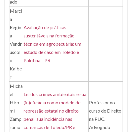
ado
Marci
a
Regin
Avaliação de práticas
a
sustentáveis na formação
Vendr
técnica em agropecuária: um
uscol
estudo de caso em Toledo e
o
Palotina – PR
Kaibe
r
Micha
el
Lei dos crimes ambientais e sua
Hiro
(in)eficácia como modelo de
Professor no
mi
repressão estatal no direito
curso de Direito
Zamp
penal: sua incidência nas
na PUC.
ronio
comarcas de Toledo/PR e
Advogado