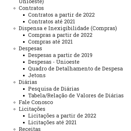
Unioeste)
Contratos
Auditoria Interna
Contratos a partir de 2022
Avaliação Institucional
Contratos até 2021
Dispensa e Inexigibilidade (Compras)
Convênios e Captação de Recursos
Compras a partir de 2022
Compras até 2021
Corregedoria da Unioeste
Despesas
Comunicação Social
Despesas a partir de 2019
Despesas - Unioeste
Igualdade e Promoção Social
Quadro de Detalhamento de Despesa
Jetons
Jurídica
Diárias
Sistema de Controle Interno, Integridade e Compliance
Pesquisa de Diárias
Tabela/Relação de Valores de Diárias
Relações Internacionais e Interinstitucionais
Fale Conosco
Licitações
ÓRGÃO DE APOIO
Licitações a partir de 2022
Unioeste INOVA - Agência de Inovação da Unioeste
Licitações até 2021
Receitas