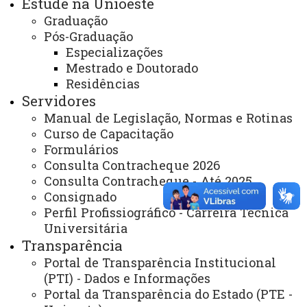
Estude na Unioeste
Graduação
Gabinete Reitoria
Pós-Graduação
Secretaria dos Conselhos Superiores
Especializações
Mestrado e Doutorado
Residências
PRÓ-REITORIAS
Servidores
Administração e Finanças
Manual de Legislação, Normas e Rotinas
Extensão
Curso de Capacitação
Formulários
Graduação
Consulta Contracheque 2026
Consulta Contracheque - Até 2025
Pesquisa/Pós Graduação
Consignado
Recursos Humanos
Perfil Profissiográfico - Carreira Técnica
Universitária
Planejamento
Transparência
Portal de Transparência Institucional
(PTI) - Dados e Informações
ASSESSORIAS
Portal da Transparência do Estado (PTE -
Assistência Estudantil