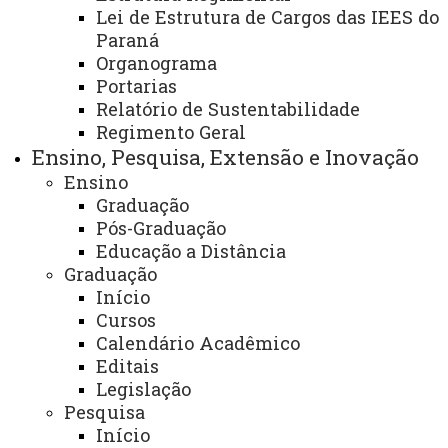
Assistência Estudantil
Lei de Estrutura de Cargos das IEES do
Paraná
Organograma
Portarias
Relatório de Sustentabilidade
Regimento Geral
Editais 2021
Ensino, Pesquisa, Extensão e Inovação
ATUALIZAÇÃO MAIS RECENTE: 23 DE MARÇO DE
2021
Ensino
ACESSOS: 9463
Graduação
Pós-Graduação
Educação a Distância
Você está aqui:
Unioeste
Comunidade Unioeste
Graduação
Assistência Estudantil
Início
Cursos
Calendário Acadêmico
Editais
Legislação
Pesquisa
ACESSE
Início