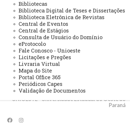
Bibliotecas
Biblioteca Digital de Teses e Dissertações
PROGRAMAS INSTITUCIONAIS
Biblioteca Eletrônica de Revistas
PEL - Programa de Ensino de Línguas
Central de Eventos
Central de Estágios
PEE - Educação Especial
Consulta de Usuário do Domínio
PIBID - Bolsas de Iniciação à Docência
eProtocolo
Fale Conosco - Unioeste
PEIEX - Programa de Qualificação para Exportação
Licitações e Pregões
Livraria Virtual
Mapa do Site
Portal Office 365
Periódicos Capes
© 2026 Todos os direitos reservados.
Validação de Documentos
UNIOESTE - Universidade Estadual do Oeste do
Paraná