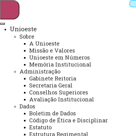
Unioeste
Sobre
Pesquisar
A Unioeste
Missão e Valores
Unioeste em Números
Memória Institucional
Webmail
Sistemas
Telefones
Administração
Arquivo Virtual
Campus
Gabinete Reitoria
Secretaria Geral
Conselhos Superiores
Avaliação Institucional
Dados
ASSISTÊNCIA ESTUDANTIL
Boletim de Dados
Código de Ética e Disciplinar
Estatuto
Você está aqui:
Unioeste
Comunidade Unioeste
Estrutura Regimental