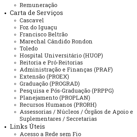
ÓRGÃOS SUPLEMENTARES
Remuneração
Carta de Serviços
Coordenadoria de Concursos e Processos Seletivos
Cascavel
Editora
Foz do Iguaçu
Francisco Beltrão
Gráfica Universitária
Marechal Cândido Rondon
Toledo
Hospital Universitário (HUOP)
NÚCLEOS
Reitoria e Pró-Reitorias
NeadUni - Núcleo de Educação a Distância
Administração e Finanças (PRAF)
Extensão (PROEX)
NEE - Núcleo de Estações Experimentais
Graduação (PROGRAD)
NTI - Núcleo de Tecnologia da Informação
Pesquisa e Pós-Graduação (PRPPG)
Planejamento (PROPLAN)
NIP - Núcleo de Inserção Profissional
Recursos Humanos (PRORH)
Assessorias / Núcleos / Órgãos de Apoio e
NUFOPE - Núcleo de Formação Docente e Prática de Ensino
Suplementares / Secretarias
NUTE - Núcleo de Telemedicina
Links Úteis
Acesso a Rede sem Fio
Núcleos Complementares