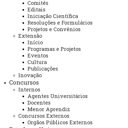
Acesso Restrito (Editores do Portal)
Comitês
Editais
Arquivo Virtual
Iniciação Científica
Resoluções e Formulários
Bibliotecas
Projetos e Convênios
Identidade Visual
Extensão
Início
Mapa do Site
Programas e Projetos
Ouvidoria
Eventos
Cultura
Portal Office 365
Publicações
Inovação
Sistemas
Concursos
Telefones
Internos
Agentes Universitários
Webmail
Docentes
Menor Aprendiz
Concursos Externos
REITORIA
Orgãos Públicos Externos
Secretaria Geral