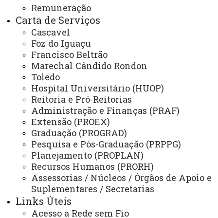
Remuneração
NÚCLEOS
Carta de Serviços
NeadUni - Núcleo de Educação a Distância
Cascavel
Foz do Iguaçu
NEE - Núcleo de Estações Experimentais
Francisco Beltrão
Marechal Cândido Rondon
NTI - Núcleo de Tecnologia da Informação
Toledo
NIP - Núcleo de Inserção Profissional
Hospital Universitário (HUOP)
Reitoria e Pró-Reitorias
NUFOPE - Núcleo de Formação Docente e Prática de Ensino
Administração e Finanças (PRAF)
NUTE - Núcleo de Telemedicina
Extensão (PROEX)
Graduação (PROGRAD)
Núcleos Complementares
Pesquisa e Pós-Graduação (PRPPG)
Planejamento (PROPLAN)
PROGRAMAS INSTITUCIONAIS
Recursos Humanos (PRORH)
PEL - Programa de Ensino de Línguas
Assessorias / Núcleos / Órgãos de Apoio e
Suplementares / Secretarias
PEE - Educação Especial
Links Úteis
PIBID - Bolsas de Iniciação à Docência
Acesso a Rede sem Fio