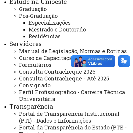
Estude na Unioeste
Graduação
Extensão
Pós-Graduação
Graduação
Especializações
Mestrado e Doutorado
Pesquisa/Pós Graduação
Residências
Recursos Humanos
Servidores
Manual de Legislação, Normas e Rotinas
Planejamento
Curso de Capacitação
Formulários
Consulta Contracheque 2026
ASSESSORIAS
Consulta Contracheque - Até 2025
Assistência Estudantil
Consignado
Perfil Profissiográfico - Carreira Técnica
Auditoria Interna
Universitária
Transparência
Avaliação Institucional
Portal de Transparência Institucional
Convênios e Captação de Recursos
(PTI) - Dados e Informações
Portal da Transparência do Estado (PTE -
Corregedoria da Unioeste