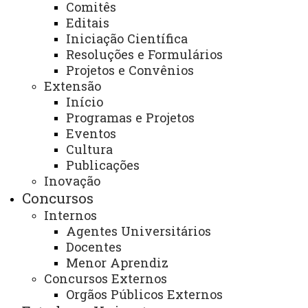
Comitês
Editais
Ouvidoria
Iniciação Científica
Portal Office 365
Resoluções e Formulários
Projetos e Convênios
Sistemas
Extensão
Telefones
Início
Programas e Projetos
Webmail
Eventos
Cultura
Publicações
REITORIA
Inovação
Concursos
Secretaria Geral
Internos
Gabinete Reitoria
Agentes Universitários
Docentes
Secretaria dos Conselhos Superiores
Menor Aprendiz
Concursos Externos
PRÓ-REITORIAS
Orgãos Públicos Externos
Administração e Finanças