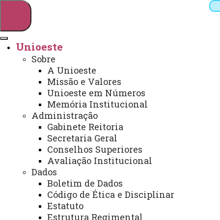
Unioeste
Sobre
Pesquisar
A Unioeste
Missão e Valores
Unioeste em Números
Memória Institucional
Webmail
Sistemas
Telefones
Administração
Arquivo Virtual
Campus
Gabinete Reitoria
Secretaria Geral
Conselhos Superiores
Avaliação Institucional
Dados
Boletim de Dados
Não há artigos nesta categoria. Se subcategorias
forem mostradas nesta página, elas poderão conter artigos.
Código de Ética e Disciplinar
Estatuto
Subcategorias
Estrutura Regimental