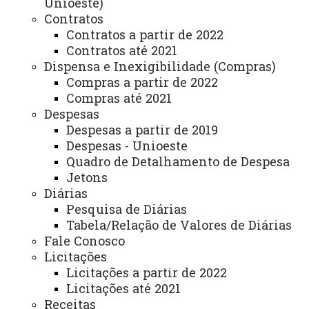
Unioeste)
Comunicação Social
Contratos
Contratos a partir de 2022
Igualdade e Promoção Social
Contratos até 2021
Dispensa e Inexigibilidade (Compras)
Jurídica
Compras a partir de 2022
Sistema de Controle Interno, Integridade e Compliance
Compras até 2021
Despesas
Relações Internacionais e Interinstitucionais
Despesas a partir de 2019
Despesas - Unioeste
ÓRGÃO DE APOIO
Quadro de Detalhamento de Despesa
Unioeste INOVA - Agência de Inovação da Unioeste
Jetons
Diárias
ÓRGÃOS SUPLEMENTARES
Pesquisa de Diárias
Tabela/Relação de Valores de Diárias
Coordenadoria de Concursos e Processos Seletivos
Fale Conosco
Editora
Licitações
Licitações a partir de 2022
Gráfica Universitária
Licitações até 2021
Receitas