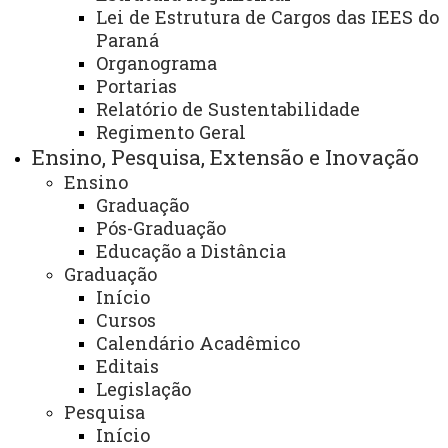
Introdução
Lei de Estrutura de Cargos das IEES do
Paraná
Organograma
Você está aqui:
Unioeste
Ingresso - Portal
Portarias
Vagas Remanescentes - Uniomais
Relatório de Sustentabilidade
Conteúdo da Página
Regimento Geral
Ensino, Pesquisa, Extensão e Inovação
Ensino
Graduação
Pós-Graduação
Educação a Distância
ACESSE
Graduação
Acesso Restrito (Editores do Portal)
Início
Cursos
Arquivo Virtual
Calendário Acadêmico
Editais
Bibliotecas
Legislação
Identidade Visual
Pesquisa
Início
Mapa do Site