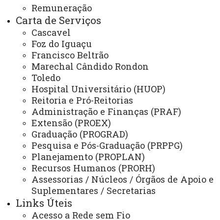
Gabinete Reitoria
Remuneração
Carta de Serviços
Secretaria dos Conselhos Superiores
Cascavel
Foz do Iguaçu
PRÓ-REITORIAS
Francisco Beltrão
Administração e Finanças
Marechal Cândido Rondon
Extensão
Toledo
Hospital Universitário (HUOP)
Graduação
Reitoria e Pró-Reitorias
Administração e Finanças (PRAF)
Pesquisa/Pós Graduação
Extensão (PROEX)
Recursos Humanos
Graduação (PROGRAD)
Pesquisa e Pós-Graduação (PRPPG)
Planejamento
Planejamento (PROPLAN)
Recursos Humanos (PRORH)
Assessorias / Núcleos / Órgãos de Apoio e
ASSESSORIAS
Suplementares / Secretarias
Links Úteis
Assistência Estudantil
Acesso a Rede sem Fio