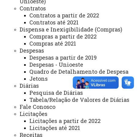
Unioeste)
Arquivo Virtual
Contratos
Bibliotecas
Contratos a partir de 2022
Contratos até 2021
Identidade Visual
Dispensa e Inexigibilidade (Compras)
Compras a partir de 2022
Mapa do Site
Compras até 2021
Ouvidoria
Despesas
Despesas a partir de 2019
Portal Office 365
Despesas - Unioeste
Quadro de Detalhamento de Despesa
Sistemas
Jetons
Telefones
Diárias
Pesquisa de Diárias
Webmail
Tabela/Relação de Valores de Diárias
Fale Conosco
Licitações
REITORIA
Licitações a partir de 2022
Secretaria Geral
Licitações até 2021
Receitas