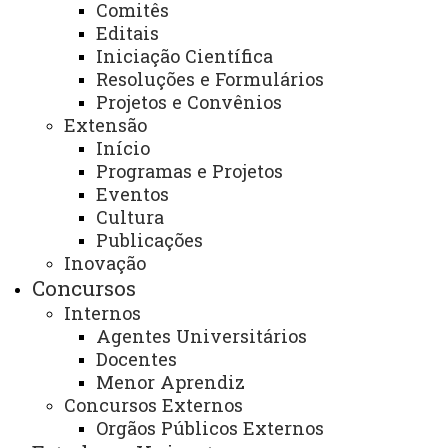
Comitês
Editais
Iniciação Científica
Perfuração de Lóbulo Auricular
Resoluções e Formulários
Projetos e Convênios
Extensão
Início
Programas e Projetos
Administração de Medicamentos
Eventos
Injetáveis
Cultura
Publicações
Inovação
Verificação de Parâmetros Clínicos -
Concursos
Pressão Arterial, Glicemia Capilar e
Internos
Temperatura Corporal
Agentes Universitários
Docentes
Menor Aprendiz
Acompanhamento Farmacoterapêutico
Concursos Externos
Orgãos Públicos Externos