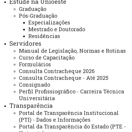
Estude na Unioeste
Manipulação de Medicamentos e
Graduação
Cosméticos
Pós-Graduação
Especializações
Mestrado e Doutorado
1
2
3
NEXT
Residências
Servidores
Manual de Legislação, Normas e Rotinas
Curso de Capacitação
Formulários
Você está aqui:
Unioeste
Campus - Cascavel
Consulta Contracheque 2026
Serviços
Farmácia Escola da Unioeste
Consulta Contracheque - Até 2025
Consignado
Perfil Profissiográfico - Carreira Técnica
Universitária
Transparência
Portal de Transparência Institucional
ACESSE
(PTI) - Dados e Informações
Acesso Restrito (Editores do Portal)
Portal da Transparência do Estado (PTE -