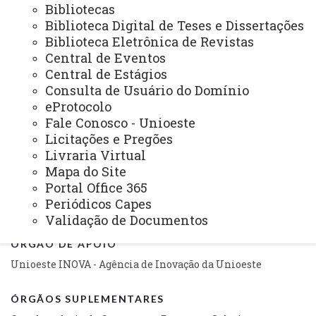
Auditoria Interna
Bibliotecas
Biblioteca Digital de Teses e Dissertações
Avaliação Institucional
Biblioteca Eletrônica de Revistas
Convênios e Captação de Recursos
Central de Eventos
Central de Estágios
Corregedoria da Unioeste
Consulta de Usuário do Domínio
Comunicação Social
eProtocolo
Fale Conosco - Unioeste
Igualdade e Promoção Social
Licitações e Pregões
Livraria Virtual
Jurídica
Mapa do Site
Sistema de Controle Interno, Integridade e Compliance
Portal Office 365
Periódicos Capes
Relações Internacionais e Interinstitucionais
Validação de Documentos
ÓRGÃO DE APOIO
Unioeste INOVA - Agência de Inovação da Unioeste
ÓRGÃOS SUPLEMENTARES