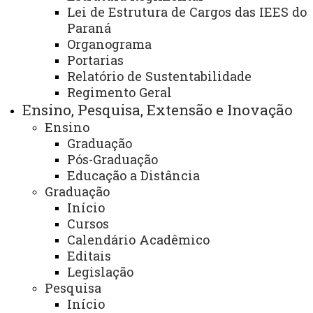
FARMACÊUTICOS NO
Lei de Estrutura de Cargos das IEES do
Paraná
ATENDIMENTO DE CASOS
Organograma
SUSPEITOS DE COVID-19
Portarias
Relatório de Sustentabilidade
Regimento Geral
Ensino, Pesquisa, Extensão e Inovação
Ensino
Regulamentos
Graduação
Pós-Graduação
Educação a Distância
Graduação
Início
Publicações
Cursos
Calendário Acadêmico
Editais
Legislação
Organização do Uso de Medicamentos
Pesquisa
Início