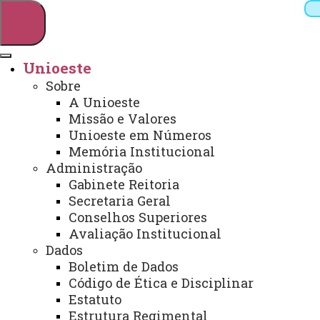
Unioeste
Sobre
Pesquisar
A Unioeste
Missão e Valores
Unioeste em Números
Memória Institucional
Webmail
Sistemas
Telefones
Administração
Arquivo Virtual
Campus
Gabinete Reitoria
Secretaria Geral
Conselhos Superiores
Avaliação Institucional
Dados
Boletim de Dados
Código de Ética e Disciplinar
FARMÁCIA ESCOLA DA UNIOESTE
Estatuto
REALIZA PROCEDIMENTOS
Estrutura Regimental