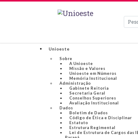
Pesqui
Unioeste
Sobre
A Unioeste
Missão e Valores
Unioeste em Números
Memória Institucional
Administração
Gabinete Reitoria
Secretaria Geral
Conselhos Superiores
Avaliação Institucional
Dados
Boletim de Dados
Código de Ética e Disciplinar
Estatuto
Estrutura Regimental
Lei de Estrutura de Cargos das 
Paraná