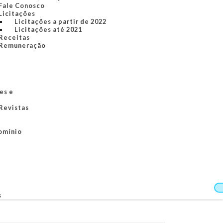
Fale Conosco
Licitações
Licitações a partir de 2022
Licitações até 2021
Receitas
Remuneração
es e
 Revistas
omínio
s