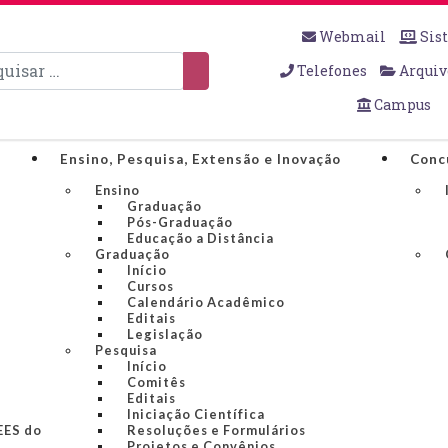
Webmail
Sis
sar
Telefones
Arquiv
Campus
Ensino, Pesquisa, Extensão e Inovação
Conc
Ensino
Graduação
Pós-Graduação
Educação a Distância
Graduação
Início
Cursos
Calendário Acadêmico
Editais
Legislação
Pesquisa
Início
Comitês
Editais
Iniciação Científica
IEES do
Resoluções e Formulários
Projetos e Convênios