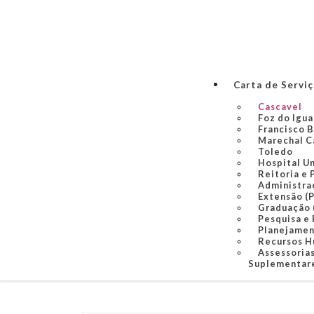
Carta de Servi
Cascavel
Foz do Igu
Francisco 
Marechal C
Toledo
Hospital U
Reitoria e 
Administra
Extensão (
Graduação
Pesquisa e
Planejame
Recursos 
Assessorias
Suplementare