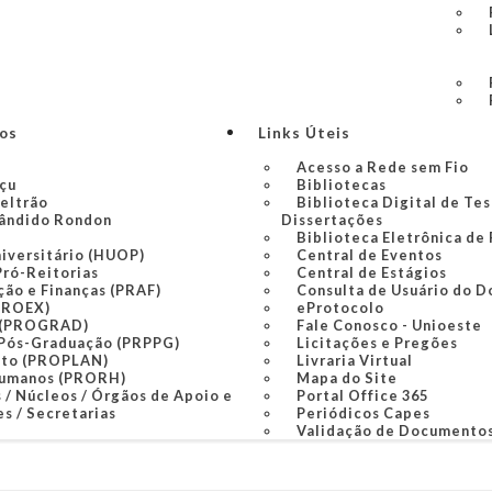
ços
Links Úteis
Acesso a Rede sem Fio
açu
Bibliotecas
Beltrão
Biblioteca Digital de Tes
ândido Rondon
Dissertações
Biblioteca Eletrônica de
niversitário (HUOP)
Central de Eventos
Pró-Reitorias
Central de Estágios
ção e Finanças (PRAF)
Consulta de Usuário do D
PROEX)
eProtocolo
 (PROGRAD)
Fale Conosco - Unioeste
 Pós-Graduação (PRPPG)
Licitações e Pregões
nto (PROPLAN)
Livraria Virtual
Humanos (PRORH)
Mapa do Site
 / Núcleos / Órgãos de Apoio e
Portal Office 365
s / Secretarias
Periódicos Capes
Validação de Documento