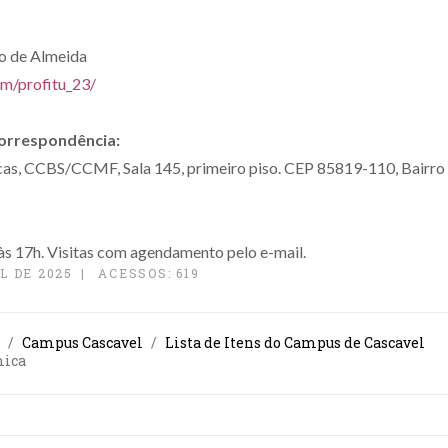
jo de Almeida
m/profitu_23/
correspondência:
cas, CCBS/CCMF, Sala 145, primeiro piso. CEP 85819-110, Bairro U
às 17h.
Visitas com agendamento pelo e-mail.
L DE 2025
ACESSOS: 619
Campus Cascavel
Lista de Itens do Campus de Cascavel
mica