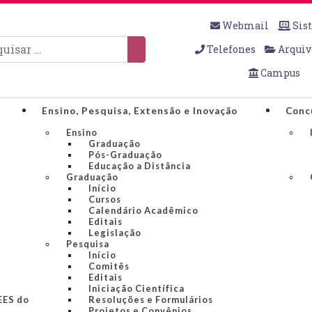
Webmail
Sis
sar
Telefones
Arquiv
Campus
Ensino, Pesquisa, Extensão e Inovação
Conc
Ensino
Graduação
Pós-Graduação
Educação a Distância
Graduação
Início
Cursos
Calendário Acadêmico
Editais
Legislação
Pesquisa
Início
Comitês
Editais
Iniciação Científica
IEES do
Resoluções e Formulários
Projetos e Convênios