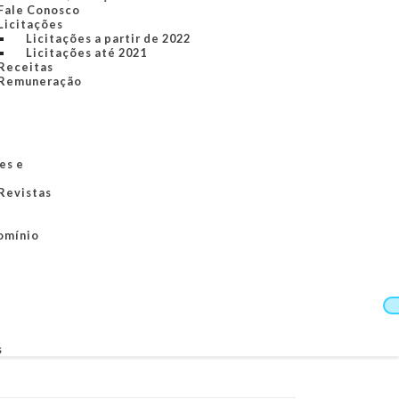
Fale Conosco
Licitações
Licitações a partir de 2022
Licitações até 2021
Receitas
Remuneração
es e
 Revistas
omínio
s