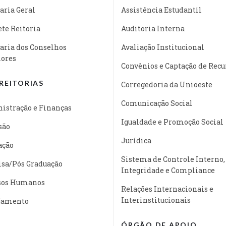
aria Geral
Assistência Estudantil
te Reitoria
Auditoria Interna
aria dos Conselhos
Avaliação Institucional
iores
Convênios e Captação de Recu
REITORIAS
Corregedoria da Unioeste
Comunicação Social
istração e Finanças
Igualdade e Promoção Social
são
Jurídica
ação
Sistema de Controle Interno,
isa/Pós Graduação
Integridade e Compliance
sos Humanos
Relações Internacionais e
Interinstitucionais
jamento
ÓRGÃO DE APOIO