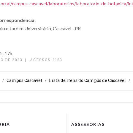
portal/campus-cascavel/laboratorios/laboratorio-de-botanica/ini
correspondência:
irro Jardim Universitário, Cascavel - PR.
às 17h.
O DE 2023
ACESSOS: 1183
Campus Cascavel
Lista de Itens do Campus de Cascavel
ORIA
ASSESSORIAS