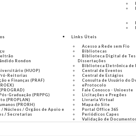
ços
Links Úteis
Acesso a Rede sem Fio
açu
Bibliotecas
Beltrão
Biblioteca Digital de Tes
ândido Rondon
Dissertações
Biblioteca Eletrônica de
niversitário (HUOP)
Central de Eventos
Pró-Reitorias
Central de Estágios
ção e Finanças (PRAF)
Consulta de Usuário do D
PROEX)
eProtocolo
 (PROGRAD)
Fale Conosco - Unioeste
 Pós-Graduação (PRPPG)
Licitações e Pregões
nto (PROPLAN)
Livraria Virtual
Humanos (PRORH)
Mapa do Site
 / Núcleos / Órgãos de Apoio e
Portal Office 365
s / Secretarias
Periódicos Capes
Validação de Documento