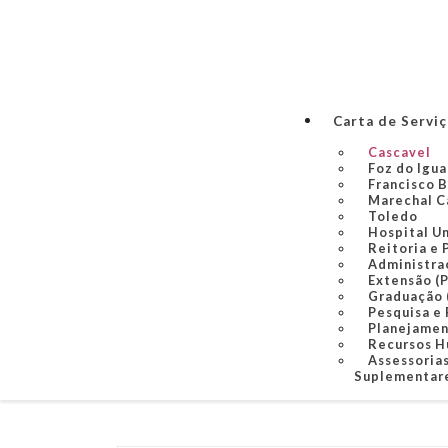
Carta de Servi
Cascavel
Foz do Igu
Francisco 
Marechal C
Toledo
Hospital U
Reitoria e 
Administra
Extensão (
Graduação
Pesquisa e
Planejame
Recursos 
Assessorias
Suplementare