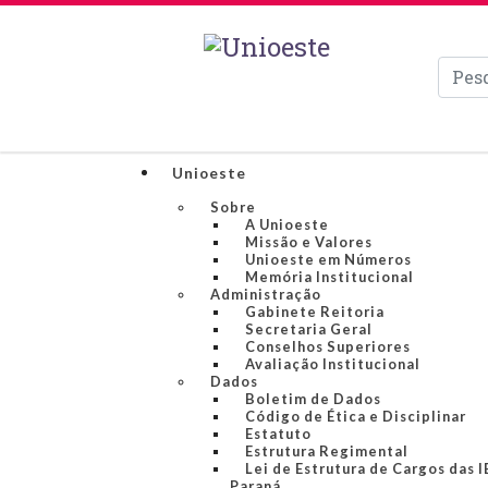
Pesqui
Unioeste
Sobre
A Unioeste
Missão e Valores
Unioeste em Números
Memória Institucional
Administração
Gabinete Reitoria
Secretaria Geral
Conselhos Superiores
Avaliação Institucional
Dados
Boletim de Dados
Código de Ética e Disciplinar
Estatuto
Estrutura Regimental
Lei de Estrutura de Cargos das 
Paraná