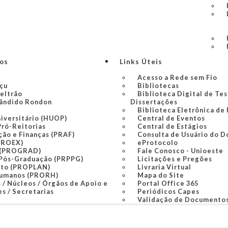
ços
Links Úteis
Acesso a Rede sem Fio
açu
Bibliotecas
Beltrão
Biblioteca Digital de Tes
ândido Rondon
Dissertações
Biblioteca Eletrônica de
niversitário (HUOP)
Central de Eventos
Pró-Reitorias
Central de Estágios
ção e Finanças (PRAF)
Consulta de Usuário do D
PROEX)
eProtocolo
 (PROGRAD)
Fale Conosco - Unioeste
 Pós-Graduação (PRPPG)
Licitações e Pregões
nto (PROPLAN)
Livraria Virtual
Humanos (PRORH)
Mapa do Site
 / Núcleos / Órgãos de Apoio e
Portal Office 365
s / Secretarias
Periódicos Capes
Validação de Documento