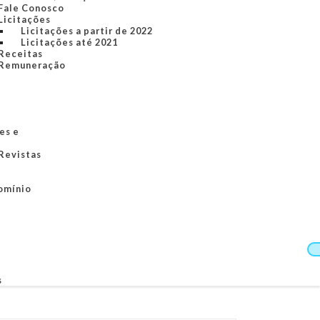
Fale Conosco
Licitações
Licitações a partir de 2022
Licitações até 2021
Receitas
Remuneração
es e
 Revistas
omínio
s