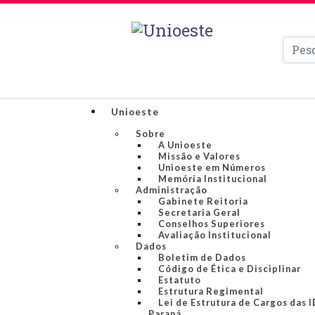
Pesqui
Unioeste
Sobre
A Unioeste
Missão e Valores
Unioeste em Números
Memória Institucional
Administração
Gabinete Reitoria
Secretaria Geral
Conselhos Superiores
Avaliação Institucional
Dados
Boletim de Dados
Código de Ética e Disciplinar
Estatuto
Estrutura Regimental
Lei de Estrutura de Cargos das 
Paraná