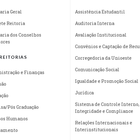
aria Geral
Assistência Estudantil
te Reitoria
Auditoria Interna
aria dos Conselhos
Avaliação Institucional
iores
Convênios e Captação de Recu
REITORIAS
Corregedoria da Unioeste
Comunicação Social
istração e Finanças
Igualdade e Promoção Social
são
Jurídica
ação
Sistema de Controle Interno,
isa/Pós Graduação
Integridade e Compliance
sos Humanos
Relações Internacionais e
Interinstitucionais
jamento