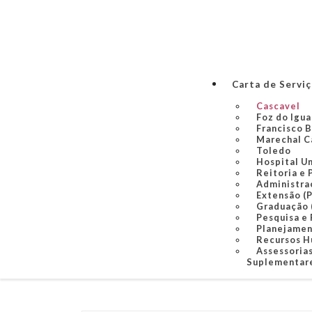
Carta de Servi
Cascavel
Foz do Igu
Francisco 
Marechal C
Toledo
Hospital U
Reitoria e 
Administra
Extensão (
Graduação
Pesquisa e
Planejame
Recursos 
Assessorias
Suplementare