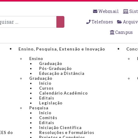
Webmail
Sis
sar
Telefones
Arquiv
Campus
Ensino, Pesquisa, Extensão e Inovação
Conc
Ensino
Graduação
Pós-Graduação
Educação a Distância
Graduação
Início
Cursos
Calendário Acadêmico
Editais
Legislação
Pesquisa
Início
Comitês
Editais
Iniciação Científica
IEES do
Resoluções e Formulários
Projetos e Convênios