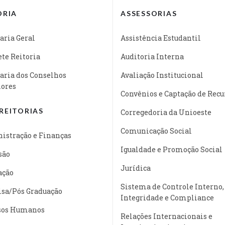
ORIA
ASSESSORIAS
aria Geral
Assistência Estudantil
te Reitoria
Auditoria Interna
aria dos Conselhos
Avaliação Institucional
iores
Convênios e Captação de Recu
REITORIAS
Corregedoria da Unioeste
Comunicação Social
istração e Finanças
Igualdade e Promoção Social
são
Jurídica
ação
Sistema de Controle Interno,
isa/Pós Graduação
Integridade e Compliance
sos Humanos
Relações Internacionais e