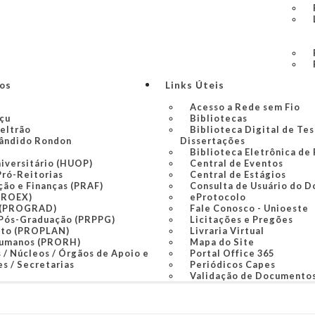
ços
Links Úteis
Acesso a Rede sem Fio
açu
Bibliotecas
Beltrão
Biblioteca Digital de Tes
ândido Rondon
Dissertações
Biblioteca Eletrônica de
niversitário (HUOP)
Central de Eventos
Pró-Reitorias
Central de Estágios
ção e Finanças (PRAF)
Consulta de Usuário do D
PROEX)
eProtocolo
 (PROGRAD)
Fale Conosco - Unioeste
 Pós-Graduação (PRPPG)
Licitações e Pregões
nto (PROPLAN)
Livraria Virtual
Humanos (PRORH)
Mapa do Site
 / Núcleos / Órgãos de Apoio e
Portal Office 365
s / Secretarias
Periódicos Capes
Validação de Documento