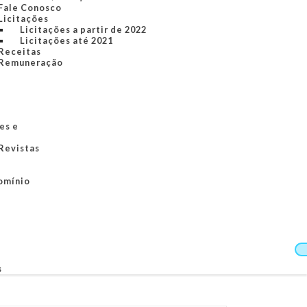
Fale Conosco
Licitações
Licitações a partir de 2022
Licitações até 2021
Receitas
Remuneração
es e
 Revistas
omínio
s