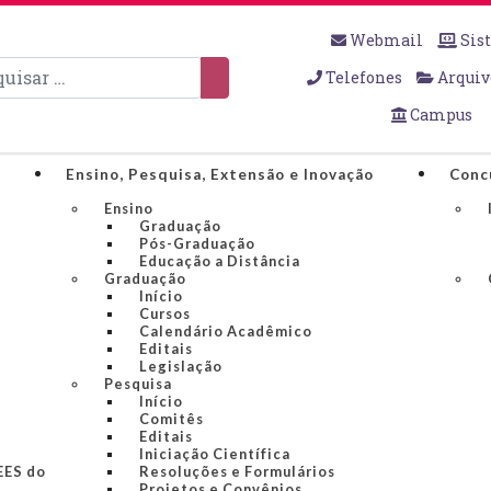
Webmail
Sis
sar
Telefones
Arquiv
Campus
Ensino, Pesquisa, Extensão e Inovação
Conc
Ensino
Graduação
Pós-Graduação
Educação a Distância
Graduação
Início
Cursos
Calendário Acadêmico
Editais
Legislação
Pesquisa
Início
Comitês
Editais
Iniciação Científica
IEES do
Resoluções e Formulários
Projetos e Convênios