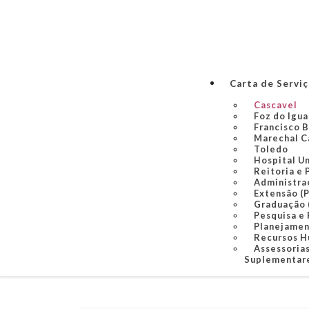
Carta de Servi
Cascavel
Foz do Igu
Francisco 
Marechal C
Toledo
Hospital U
Reitoria e 
Administra
Extensão (
Graduação
Pesquisa e
Planejame
Recursos 
Assessorias
Suplementare