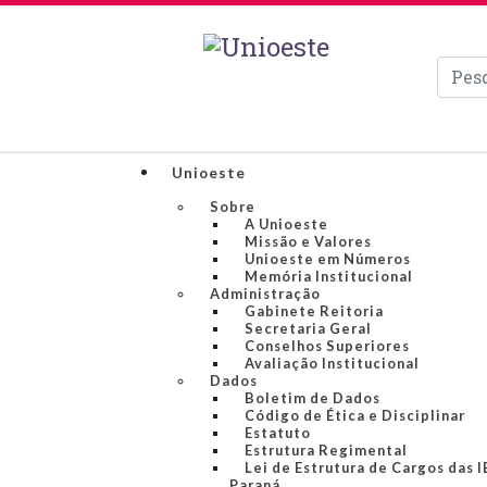
Pesqui
Unioeste
Sobre
A Unioeste
Missão e Valores
Unioeste em Números
Memória Institucional
Administração
Gabinete Reitoria
Secretaria Geral
Conselhos Superiores
Avaliação Institucional
Dados
Boletim de Dados
Código de Ética e Disciplinar
Estatuto
Estrutura Regimental
Lei de Estrutura de Cargos das 
Paraná