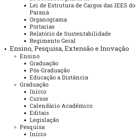
Lei de Estrutura de Cargos das IEES do
Paraná
Área:
Organograma
Portarias
Colegiado de Letras (Csc) - Centro de Educação,
Relatório de Sustentabilidade
Comunicação e Artes - Diretoria Geral de Campus
Regimento Geral
Ensino, Pesquisa, Extensão e Inovação
Finalidade e competências:
Ensino
O Programa de Ensino de Línguas é uma atividade
Graduação
Pós-Graduação
institucional vinculada à Pró-reitoria de Extensão,
Educação a Distância
Centro de Educação e Artes CECA e a Direção do
Graduação
Campus, tem como objetivo apoiar as atividades de
Início
Ensino, Pesquisa e Extensão, além de promover a
Cursos
interação da Universidade com a comunidade Interna e
Calendário Acadêmico
Editais
Externa por meio da oferta de cursos de línguas.
Legislação
Pesquisa
Descrição dos serviços oferecidos:
Início