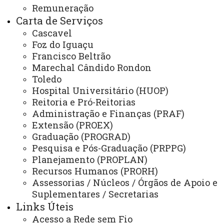
Secretaria Geral
Remuneração
Carta de Serviços
Gabinete Reitoria
Cascavel
Foz do Iguaçu
Secretaria dos Conselhos Superiores
Francisco Beltrão
Marechal Cândido Rondon
PRÓ-REITORIAS
Toledo
Administração e Finanças
Hospital Universitário (HUOP)
Reitoria e Pró-Reitorias
Extensão
Administração e Finanças (PRAF)
Graduação
Extensão (PROEX)
Graduação (PROGRAD)
Pesquisa/Pós Graduação
Pesquisa e Pós-Graduação (PRPPG)
Recursos Humanos
Planejamento (PROPLAN)
Recursos Humanos (PRORH)
Planejamento
Assessorias / Núcleos / Órgãos de Apoio e
Suplementares / Secretarias
Links Úteis
ASSESSORIAS
Acesso a Rede sem Fio