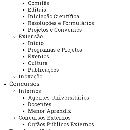
* Cursos de Língua: Língua Inglesa, Língua Espanhola,
Comitês
Editais
Língua Italiana, Língua Francesa e Produção Textual:
Iniciação Científica
Gramática do Português
Resoluções e Formulários
* Curso Preparatório para Exames de Proficiência
Projetos e Convênios
* Aplicação de Exames de Proficiência para alunos de
Extensão
Pós-Graduação Stricto sensu
Início
Programas e Projetos
Eventos
E-mail:
cascavel.pel@unioeste.br
Cultura
Telefone e WhatsApp:
(45) 3220-3161/ (45) 99808-
Publicações
7352
Inovação
Concursos
Página Eletrônica:
https://www.unioeste.br/portal/pel-
Internos
programa-de-ensino-de-linguas
Agentes Universitários
Docentes
Endereço para atendimento presencial e
Menor Aprendiz
correspondência:
Concursos Externos
Rua Universitária, n° 2069, Bloco D - Sala 01, CEP
Orgãos Públicos Externos