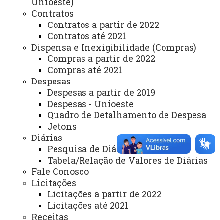
Unioeste)
Acesso Restrito (Editores do Portal)
Contratos
Contratos a partir de 2022
Arquivo Virtual
Contratos até 2021
Dispensa e Inexigibilidade (Compras)
Bibliotecas
Compras a partir de 2022
Identidade Visual
Compras até 2021
Despesas
Mapa do Site
Despesas a partir de 2019
Ouvidoria
Despesas - Unioeste
Quadro de Detalhamento de Despesa
Portal Office 365
Jetons
Diárias
Sistemas
Pesquisa de Diárias
Telefones
Tabela/Relação de Valores de Diárias
Fale Conosco
Webmail
Licitações
Licitações a partir de 2022
Licitações até 2021
REITORIA
Receitas