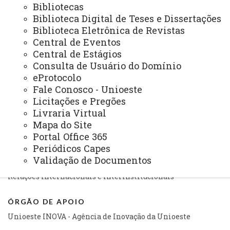
Assistência Estudantil
Bibliotecas
Biblioteca Digital de Teses e Dissertações
Auditoria Interna
Biblioteca Eletrônica de Revistas
Central de Eventos
Avaliação Institucional
Central de Estágios
Convênios e Captação de Recursos
Consulta de Usuário do Domínio
eProtocolo
Corregedoria da Unioeste
Fale Conosco - Unioeste
Licitações e Pregões
Comunicação Social
Livraria Virtual
Igualdade e Promoção Social
Mapa do Site
Portal Office 365
Jurídica
Periódicos Capes
Sistema de Controle Interno, Integridade e Compliance
Validação de Documentos
Relações Internacionais e Interinstitucionais
ÓRGÃO DE APOIO
Unioeste INOVA - Agência de Inovação da Unioeste