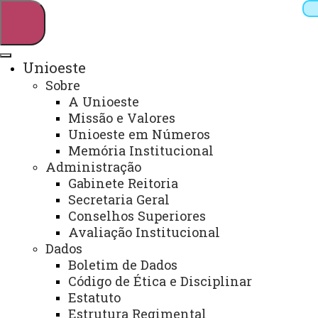
Unioeste
Sobre
Pesquisar
A Unioeste
Missão e Valores
Unioeste em Números
Memória Institucional
Webmail
Sistemas
Telefones
Administração
Arquivo Virtual
Campus
Gabinete Reitoria
Secretaria Geral
Conselhos Superiores
Avaliação Institucional
Dados
Boletim de Dados
Programa de Ensino de Línguas -
Código de Ética e Disciplinar
PEL
Estatuto
Estrutura Regimental