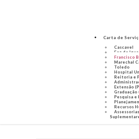
Carta de Servi
Cascavel
Foz do Igu
Francisco 
Marechal C
Toledo
Hospital U
Reitoria e 
Administra
Extensão (
Graduação
Pesquisa e
Planejame
Recursos 
Assessorias
Suplementare