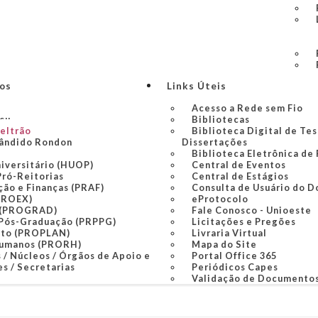
ços
Links Úteis
Acesso a Rede sem Fio
açu
Bibliotecas
Beltrão
Biblioteca Digital de Tes
ândido Rondon
Dissertações
Biblioteca Eletrônica de
niversitário (HUOP)
Central de Eventos
Pró-Reitorias
Central de Estágios
ção e Finanças (PRAF)
Consulta de Usuário do D
PROEX)
eProtocolo
 (PROGRAD)
Fale Conosco - Unioeste
 Pós-Graduação (PRPPG)
Licitações e Pregões
nto (PROPLAN)
Livraria Virtual
Humanos (PRORH)
Mapa do Site
 / Núcleos / Órgãos de Apoio e
Portal Office 365
s / Secretarias
Periódicos Capes
Validação de Documento