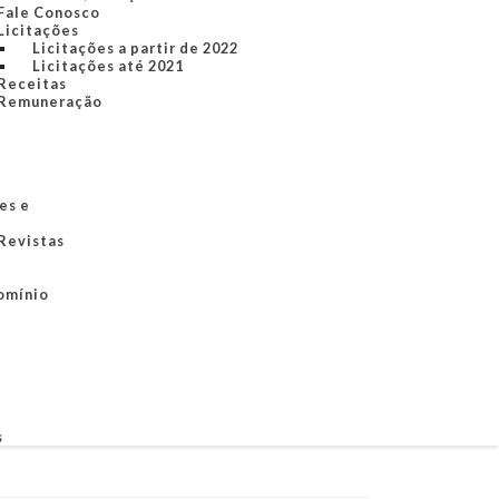
Fale Conosco
Licitações
Licitações a partir de 2022
Licitações até 2021
Receitas
Remuneração
es e
 Revistas
omínio
s