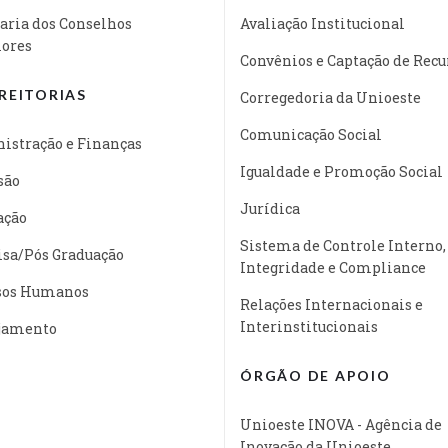
aria dos Conselhos
Avaliação Institucional
iores
Convênios e Captação de Recu
REITORIAS
Corregedoria da Unioeste
Comunicação Social
istração e Finanças
Igualdade e Promoção Social
são
Jurídica
ação
Sistema de Controle Interno,
isa/Pós Graduação
Integridade e Compliance
sos Humanos
Relações Internacionais e
Interinstitucionais
jamento
ÓRGÃO DE APOIO
Unioeste INOVA - Agência de
Inovação da Unioeste