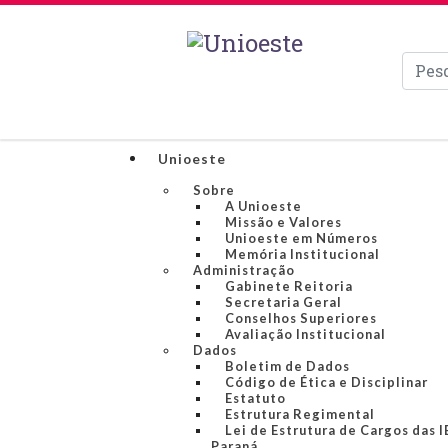
Pesqui
Unioeste
Sobre
A Unioeste
Missão e Valores
Unioeste em Números
Memória Institucional
Administração
Gabinete Reitoria
Secretaria Geral
Conselhos Superiores
Avaliação Institucional
Dados
Boletim de Dados
Código de Ética e Disciplinar
Estatuto
Estrutura Regimental
Lei de Estrutura de Cargos das 
Paraná