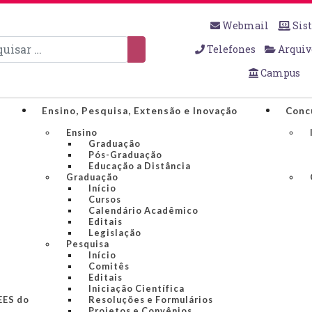
Webmail
Sis
sar
Telefones
Arquiv
Campus
Ensino, Pesquisa, Extensão e Inovação
Conc
Ensino
Graduação
Pós-Graduação
Educação a Distância
Graduação
Início
Cursos
Calendário Acadêmico
Editais
Legislação
Pesquisa
Início
Comitês
Editais
Iniciação Científica
IEES do
Resoluções e Formulários
Projetos e Convênios