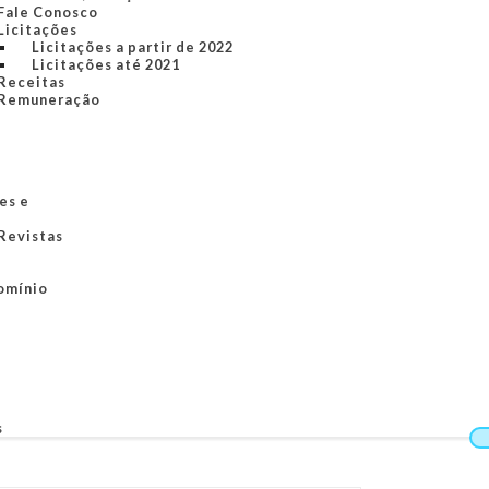
Fale Conosco
Licitações
Licitações a partir de 2022
Licitações até 2021
Receitas
Remuneração
es e
 Revistas
omínio
s