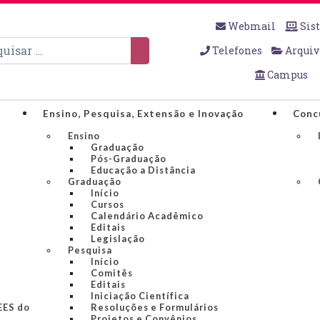
Webmail
Sis
sar
Telefones
Arquiv
Campus
Ensino, Pesquisa, Extensão e Inovação
Conc
Ensino
Graduação
Pós-Graduação
Educação a Distância
Graduação
Início
Cursos
Calendário Acadêmico
Editais
Legislação
Pesquisa
Início
Comitês
Editais
Iniciação Científica
IEES do
Resoluções e Formulários
Projetos e Convênios