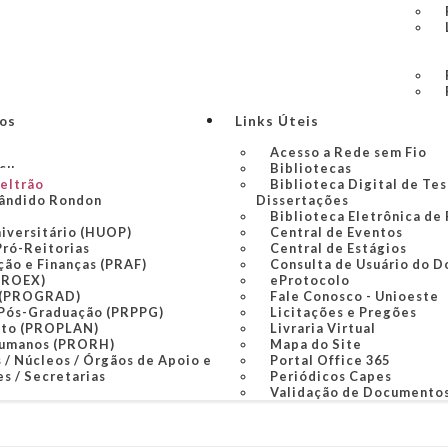
ços
Links Úteis
Acesso a Rede sem Fio
açu
Bibliotecas
Beltrão
Biblioteca Digital de Tes
ândido Rondon
Dissertações
Biblioteca Eletrônica de
niversitário (HUOP)
Central de Eventos
Pró-Reitorias
Central de Estágios
ção e Finanças (PRAF)
Consulta de Usuário do D
PROEX)
eProtocolo
 (PROGRAD)
Fale Conosco - Unioeste
 Pós-Graduação (PRPPG)
Licitações e Pregões
nto (PROPLAN)
Livraria Virtual
Humanos (PRORH)
Mapa do Site
 / Núcleos / Órgãos de Apoio e
Portal Office 365
s / Secretarias
Periódicos Capes
Validação de Documento