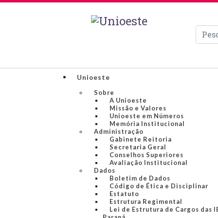
Pesqui
Unioeste
Sobre
A Unioeste
Missão e Valores
Unioeste em Números
Memória Institucional
Administração
Gabinete Reitoria
Secretaria Geral
Conselhos Superiores
Avaliação Institucional
Dados
Boletim de Dados
Código de Ética e Disciplinar
Estatuto
Estrutura Regimental
Lei de Estrutura de Cargos das 
Paraná