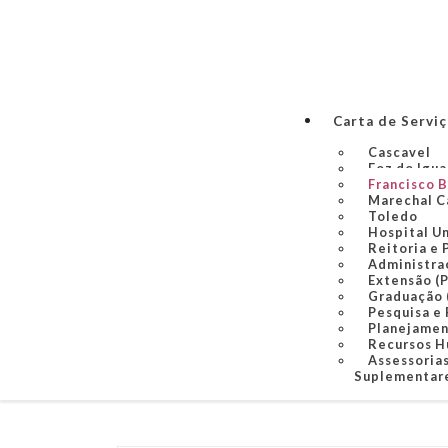
Carta de Servi
Cascavel
Foz do Igu
Francisco 
Marechal C
Toledo
Hospital U
Reitoria e 
Administra
Extensão (
Graduação
Pesquisa e
Planejame
Recursos 
Assessorias
Suplementare