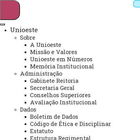
Unioeste
Sobre
Pesquisar
A Unioeste
Missão e Valores
Unioeste em Números
Memória Institucional
Webmail
Sistemas
Telefones
Administração
Arquivo Virtual
Campus
Gabinete Reitoria
Secretaria Geral
Conselhos Superiores
Avaliação Institucional
Dados
Boletim de Dados
CCH - Grupo de Apoio
Código de Ética e Disciplinar
Psicológico aos Acadêmicos
Estatuto
Estrutura Regimental