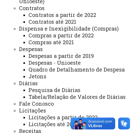
Unioeste)
Você está aqui:
Unioeste
Carta de Serviços
Contratos
Campus Francisco Beltrão - Carta de Serviços
Contratos a partir de 2022
Lista de Itens do Campus Francisco Beltrão
Contratos até 2021
CCH - Grupo de Apoio Psicológico aos Acadêmicos
(GAPAC)
Dispensa e Inexigibilidade (Compras)
Compras a partir de 2022
Compras até 2021
Despesas
Despesas a partir de 2019
Despesas - Unioeste
Quadro de Detalhamento de Despesa
ACESSE
Jetons
Acesso Restrito (Editores do Portal)
Diárias
Pesquisa de Diárias
Arquivo Virtual
Tabela/Relação de Valores de Diárias
Bibliotecas
Fale Conosco
Licitações
Identidade Visual
Licitações a partir de 2022
Mapa do Site
Licitações até 2021
Receitas