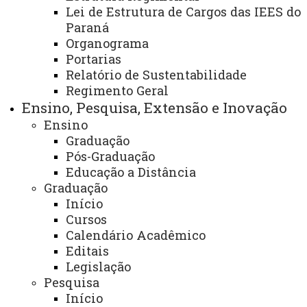
(GAPAC)
Lei de Estrutura de Cargos das IEES do
Paraná
Organograma
Portarias
Título:
Grupo de Apoio Psicológico aos
Relatório de Sustentabilidade
Acadêmicos (GAPAC)
Regimento Geral
Ensino, Pesquisa, Extensão e Inovação
Área:
Centro de Ciências Humanas, campus de
Ensino
Francisco Beltrão
Graduação
Pós-Graduação
Finalidade e competências:
Educação a Distância
Graduação
– Contribuir para o desenvolvimento humano
Início
diante das subjetividades junto ao coletivo;
Cursos
Calendário Acadêmico
- Favorecer para a melhora do clima institucional
Editais
através de intervenções psicoterápicas aos acadêmicos;
Legislação
Pesquisa
– Proporcionar a diminuição da evasão
Início