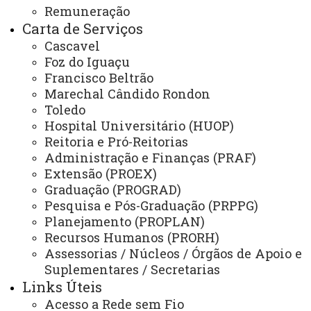
Ouvidoria
Remuneração
Carta de Serviços
Portal Office 365
Cascavel
Sistemas
Foz do Iguaçu
Francisco Beltrão
Telefones
Marechal Cândido Rondon
Webmail
Toledo
Hospital Universitário (HUOP)
Reitoria e Pró-Reitorias
Administração e Finanças (PRAF)
REITORIA
Extensão (PROEX)
Secretaria Geral
Graduação (PROGRAD)
Pesquisa e Pós-Graduação (PRPPG)
Gabinete Reitoria
Planejamento (PROPLAN)
Secretaria dos Conselhos Superiores
Recursos Humanos (PRORH)
Assessorias / Núcleos / Órgãos de Apoio e
PRÓ-REITORIAS
Suplementares / Secretarias
Links Úteis
Administração e Finanças
Acesso a Rede sem Fio