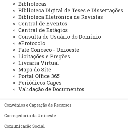
Extensão
Bibliotecas
Biblioteca Digital de Teses e Dissertações
Graduação
Biblioteca Eletrônica de Revistas
Pesquisa/Pós Graduação
Central de Eventos
Central de Estágios
Recursos Humanos
Consulta de Usuário do Domínio
Planejamento
eProtocolo
Fale Conosco - Unioeste
Licitações e Pregões
Livraria Virtual
ASSESSORIAS
Mapa do Site
Assistência Estudantil
Portal Office 365
Periódicos Capes
Auditoria Interna
Validação de Documentos
Avaliação Institucional
Convênios e Captação de Recursos
Corregedoria da Unioeste
Comunicação Social