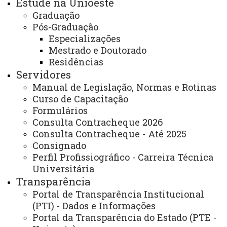
Estude na Unioeste
Coordenador(a):
giseli.gagliotto@unioste.br
Graduação
Pós-Graduação
Telefone (ramal): (
46) 3520-4884
Especializações
Mestrado e Doutorado
Endereço para atendimento presencial e
Residências
correspondência:
Servidores
Manual de Legislação, Normas e Rotinas
Rua Maringá, 1200 – Bairro Vila Nova, CEP
Curso de Capacitação
85.605-010, Francisco Beltrão – Paraná.
Formulários
Consulta Contracheque 2026
Bloco A - 2° Andar - Sala 218
Consulta Contracheque - Até 2025
Consignado
Dias e horários de Atendimento:
Segundas-
Perfil Profissiográfico - Carreira Técnica
feiras e terças-feiras das 17h às 20h
Universitária
Transparência
ATUALIZAÇÃO MAIS RECENTE: 30 DE JUNHO DE
Portal de Transparência Institucional
2025
ACESSOS: 1465
(PTI) - Dados e Informações
Portal da Transparência do Estado (PTE -