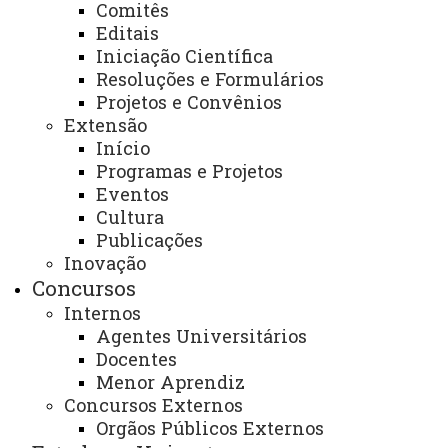
acadêmica por motivos de conflitos de ordem
Comitês
psicológica.
Editais
Iniciação Científica
Descrição dos serviços oferecidos:
Resoluções e Formulários
Projetos e Convênios
- Realizar atendimento psicoterapêutico
Extensão
individualizado aos acadêmicos (o serviço é apenas para
Início
Programas e Projetos
a comunidade interna) da UNIOESTE-
Campus
de
Eventos
Francisco Beltrão-PR.
Cultura
Publicações
- Fazer a escuta, dar voz ao indivíduo que sofre,
Inovação
acolher, orientar e com isso construir melhores
Concursos
estratégias que possam auxiliar o indivíduo em sua saúde
Internos
mental
Agentes Universitários
Docentes
- Fortalecer o indivíduo para o enfrentamento de
Menor Aprendiz
suas dificuldades acadêmicas que implicam,
Concursos Externos
Orgãos Públicos Externos
diretamente, nas demais áreas de sua vida.