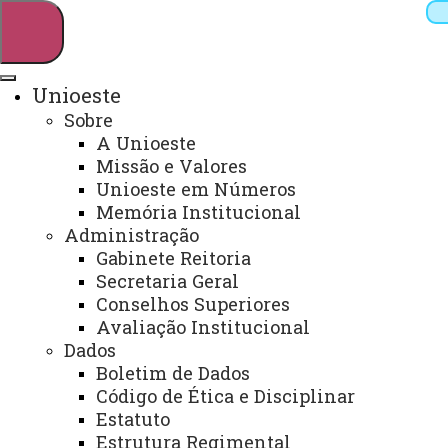
Unioeste
Sobre
Pesquisar
A Unioeste
Missão e Valores
Unioeste em Números
Memória Institucional
Webmail
Sistemas
Telefones
Administração
Arquivo Virtual
Campus
Gabinete Reitoria
Secretaria Geral
Conselhos Superiores
Avaliação Institucional
Dados
Boletim de Dados
CCH - Grupo Musicena
Código de Ética e Disciplinar
Estatuto
Estrutura Regimental