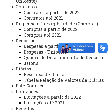
Unioeste)
Ouvidoria
Contratos
Portal Office 365
Contratos a partir de 2022
Contratos até 2021
Sistemas
Dispensa e Inexigibilidade (Compras)
Compras a partir de 2022
Telefones
Compras até 2021
Webmail
Despesas
Despesas a partir de 2019
Despesas - Unioeste
Quadro de Detalhamento de Despesa
REITORIA
Jetons
Secretaria Geral
Diárias
Pesquisa de Diárias
Gabinete Reitoria
Tabela/Relação de Valores de Diárias
Secretaria dos Conselhos Superiores
Fale Conosco
Licitações
PRÓ-REITORIAS
Licitações a partir de 2022
Licitações até 2021
Administração e Finanças
Receitas