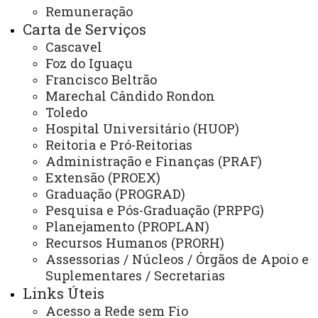
Extensão
Remuneração
Carta de Serviços
Graduação
Cascavel
Pesquisa/Pós Graduação
Foz do Iguaçu
Francisco Beltrão
Recursos Humanos
Marechal Cândido Rondon
Planejamento
Toledo
Hospital Universitário (HUOP)
Reitoria e Pró-Reitorias
Administração e Finanças (PRAF)
ASSESSORIAS
Extensão (PROEX)
Assistência Estudantil
Graduação (PROGRAD)
Pesquisa e Pós-Graduação (PRPPG)
Auditoria Interna
Planejamento (PROPLAN)
Avaliação Institucional
Recursos Humanos (PRORH)
Assessorias / Núcleos / Órgãos de Apoio e
Convênios e Captação de Recursos
Suplementares / Secretarias
Links Úteis
Corregedoria da Unioeste
Acesso a Rede sem Fio
Comunicação Social