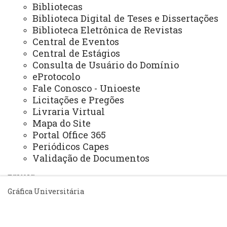
Bibliotecas
Biblioteca Digital de Teses e Dissertações
Igualdade e Promoção Social
Biblioteca Eletrônica de Revistas
Jurídica
Central de Eventos
Central de Estágios
Sistema de Controle Interno, Integridade e Compliance
Consulta de Usuário do Domínio
Relações Internacionais e Interinstitucionais
eProtocolo
Fale Conosco - Unioeste
Licitações e Pregões
ÓRGÃO DE APOIO
Livraria Virtual
Unioeste INOVA - Agência de Inovação da Unioeste
Mapa do Site
Portal Office 365
ÓRGÃOS SUPLEMENTARES
Periódicos Capes
Coordenadoria de Concursos e Processos Seletivos
Validação de Documentos
Editora
Gráfica Universitária