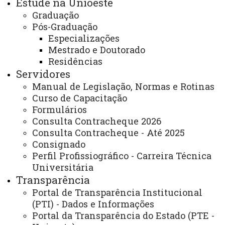
Estude na Unioeste
Graduação
Você está aqui:
Unioeste
Carta de Serviços
Pós-Graduação
Campus Francisco Beltrão - Carta de Serviços
Especializações
Lista de Itens do Campus Francisco Beltrão
CCH - Grupo Musicena
Mestrado e Doutorado
Residências
Servidores
Manual de Legislação, Normas e Rotinas
Curso de Capacitação
Formulários
Consulta Contracheque 2026
ACESSE
Consulta Contracheque - Até 2025
Acesso Restrito (Editores do Portal)
Consignado
Perfil Profissiográfico - Carreira Técnica
Arquivo Virtual
Universitária
Bibliotecas
Transparência
Portal de Transparência Institucional
Identidade Visual
(PTI) - Dados e Informações
Mapa do Site
Portal da Transparência do Estado (PTE -