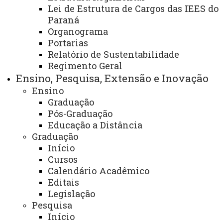
Lei de Estrutura de Cargos das IEES do
Título:
Grupo Musicena
Paraná
Organograma
Área:
Centro de Ciências Humanas – campus de
Portarias
Francisco Beltrão
Relatório de Sustentabilidade
Regimento Geral
Finalidade e competências:
Ensino, Pesquisa, Extensão e Inovação
Ensino
- Montagem de peças músico-teatrais
Graduação
Pós-Graduação
Descrição dos serviços oferecidos:
Educação a Distância
Graduação
- Formação musical e cênica do elenco
Início
Cursos
- Estabelecimento de parcerias com artistas
Calendário Acadêmico
regionais e instituições
Editais
Legislação
- Apresentação de espetáculos para o público
Pesquisa
interno e externo
Início