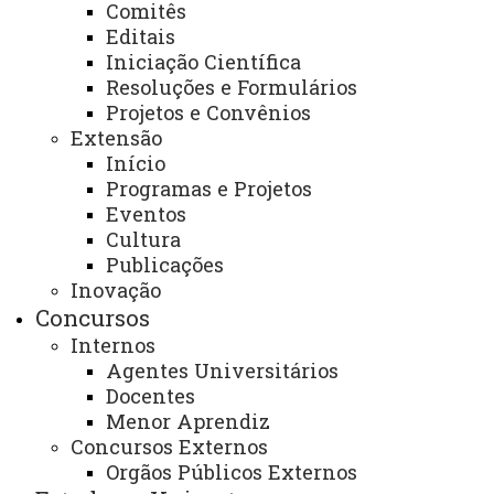
Comitês
Coordenador(a):
celioeyng@unioeste.br
Editais
Iniciação Científica
Telefone:
(46) 3520-4815
Resoluções e Formulários
Projetos e Convênios
Endereço para atendimento presencial e
Extensão
correspondência:
Início
Programas e Projetos
Rua Maringá, 1200 – Bairro Vila Nova , CEP
Eventos
85.605-010, Francisco Beltrão – Paraná.
Cultura
Publicações
Bloco A - Subsolo - Sala do Grupo de Estudos
Inovação
Etno-Culturais
Concursos
Internos
Estabelecimento de parcerias pelo e-
Agentes Universitários
mail:
celioeyng@unioeste.br
Docentes
Menor Aprendiz
ATUALIZAÇÃO MAIS RECENTE: 30 DE JUNHO DE
Concursos Externos
2025
ACESSOS: 1397
Orgãos Públicos Externos