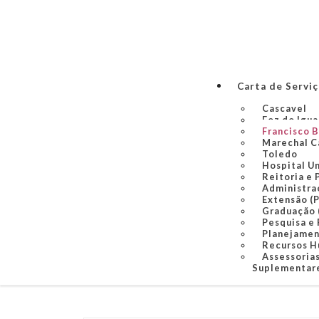
Carta de Servi
Cascavel
Foz do Igu
Francisco 
Marechal C
Toledo
Hospital U
Reitoria e 
Administra
Extensão (
Graduação
Pesquisa e
Planejame
Recursos 
Assessorias
Suplementare