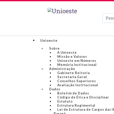
Pesqui
Unioeste
Sobre
A Unioeste
Missão e Valores
Unioeste em Números
Memória Institucional
Administração
Gabinete Reitoria
Secretaria Geral
Conselhos Superiores
Avaliação Institucional
Dados
Boletim de Dados
Código de Ética e Disciplinar
Estatuto
Estrutura Regimental
Lei de Estrutura de Cargos das 
Paraná