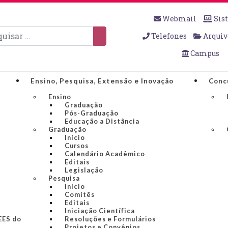
Webmail
Sis
sar
Telefones
Arquiv
Campus
Ensino, Pesquisa, Extensão e Inovação
Conc
Ensino
Graduação
Pós-Graduação
Educação a Distância
Graduação
Início
Cursos
Calendário Acadêmico
Editais
Legislação
Pesquisa
Início
Comitês
Editais
Iniciação Científica
IEES do
Resoluções e Formulários
Projetos e Convênios