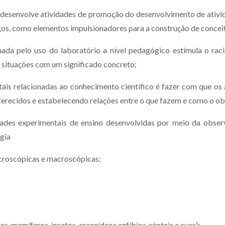
 desenvolve atividades de promoção do desenvolvimento de ativid
s, como elementos impulsionadores para a construção de conceit
nada pelo uso do laboratório a nível pedagógico estimula o raci
situações com um significado concreto;
tais relacionadas ao conhecimento científico é fazer com que os
ferecidos e estabelecendo relações entre o que fazem e como o obj
ades experimentais de ensino desenvolvidas por meio da observ
gia
icroscópicas e macroscópicas;
s, mamíferos, insetos, aracnídeos anfíbios, répteis e aves);