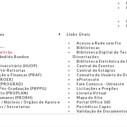
ços
Links Úteis
Acesso a Rede sem Fio
açu
Bibliotecas
Beltrão
Biblioteca Digital de Tes
ândido Rondon
Dissertações
Biblioteca Eletrônica de
niversitário (HUOP)
Central de Eventos
Pró-Reitorias
Central de Estágios
ção e Finanças (PRAF)
Consulta de Usuário do D
PROEX)
eProtocolo
 (PROGRAD)
Fale Conosco - Unioeste
 Pós-Graduação (PRPPG)
Licitações e Pregões
nto (PROPLAN)
Livraria Virtual
Humanos (PRORH)
Mapa do Site
 / Núcleos / Órgãos de Apoio e
Portal Office 365
s / Secretarias
Periódicos Capes
Validação de Documento