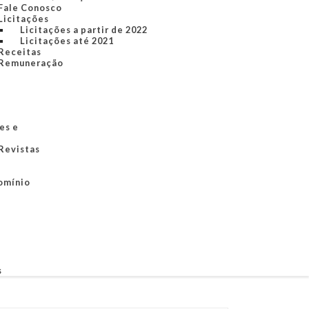
Fale Conosco
Licitações
Licitações a partir de 2022
Licitações até 2021
Receitas
Remuneração
es e
 Revistas
omínio
s