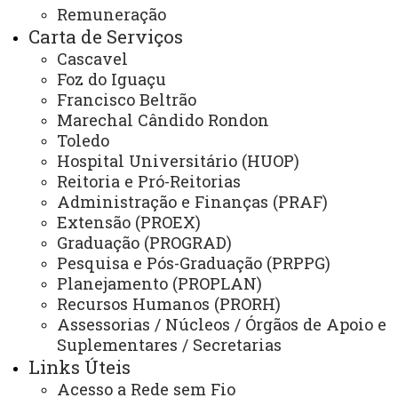
Remuneração
Gabinete Reitoria
Carta de Serviços
Secretaria dos Conselhos Superiores
Cascavel
Foz do Iguaçu
PRÓ-REITORIAS
Francisco Beltrão
Marechal Cândido Rondon
Administração e Finanças
Toledo
Extensão
Hospital Universitário (HUOP)
Reitoria e Pró-Reitorias
Graduação
Administração e Finanças (PRAF)
Pesquisa/Pós Graduação
Extensão (PROEX)
Graduação (PROGRAD)
Recursos Humanos
Pesquisa e Pós-Graduação (PRPPG)
Planejamento (PROPLAN)
Planejamento
Recursos Humanos (PRORH)
Assessorias / Núcleos / Órgãos de Apoio e
Suplementares / Secretarias
ASSESSORIAS
Links Úteis
Assistência Estudantil
Acesso a Rede sem Fio