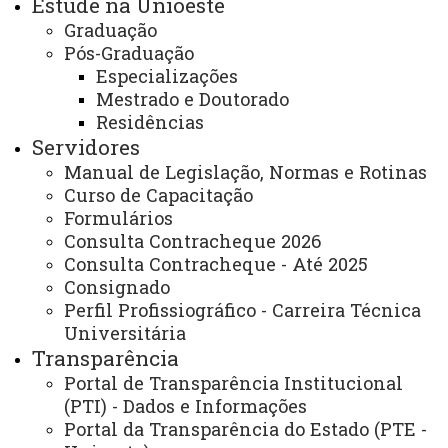
Estude na Unioeste
Segunda-feira a sexta-feira das 8h às 12h /13h às
Graduação
Pós-Graduação
17h
Especializações
ATUALIZAÇÃO MAIS RECENTE: 30 DE JUNHO DE
Mestrado e Doutorado
2025
Residências
ACESSOS: 1235
Servidores
Manual de Legislação, Normas e Rotinas
Você está aqui:
Unioeste
Carta de Serviços
Curso de Capacitação
Campus Francisco Beltrão - Carta de Serviços
Formulários
Lista de Itens do Campus Francisco Beltrão
Consulta Contracheque 2026
CCH - Grupo “O estudo do espaço na dança e no
teatro”
Consulta Contracheque - Até 2025
Consignado
Perfil Profissiográfico - Carreira Técnica
Universitária
Transparência
Portal de Transparência Institucional
(PTI) - Dados e Informações
ACESSE
Portal da Transparência do Estado (PTE -
Acesso Restrito (Editores do Portal)