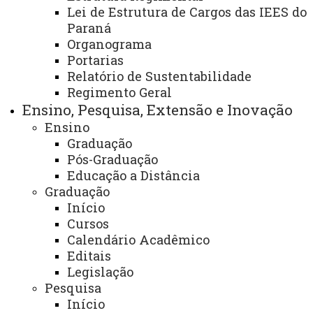
Lei de Estrutura de Cargos das IEES do
Paraná
Título:
Organograma
Grupo “O estudo do espaço na dança e no
Portarias
teatro”
Relatório de Sustentabilidade
Regimento Geral
Área:
Centro de Ciências Humanas – campus de
Ensino, Pesquisa, Extensão e Inovação
Francisco Beltrão
Ensino
Graduação
Finalidade e competências:
Pós-Graduação
- Fomentar a arte e a cultura na Universidade e
Educação a Distância
Graduação
contribuir para o desenvolvimento humano e social dos
Início
participantes, proporcionando um espaço de reflexão e
Cursos
diálogo sobre a arte, o indivíduo e a Geografia.
Calendário Acadêmico
Editais
Descrição dos serviços oferecidos:
Legislação
Pesquisa
- As atividades são desenvolvidas aos sábados à
Início