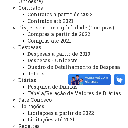
Unioeste)
Contratos
Arquivo Virtual
Contratos a partir de 2022
Bibliotecas
Contratos até 2021
Dispensa e Inexigibilidade (Compras)
Identidade Visual
Compras a partir de 2022
Mapa do Site
Compras até 2021
Despesas
Ouvidoria
Despesas a partir de 2019
Despesas - Unioeste
Portal Office 365
Quadro de Detalhamento de Despesa
Sistemas
Jetons
Diárias
Telefones
Pesquisa de Diárias
Webmail
Tabela/Relação de Valores de Diárias
Fale Conosco
Licitações
Licitações a partir de 2022
REITORIA
Licitações até 2021
Secretaria Geral
Receitas