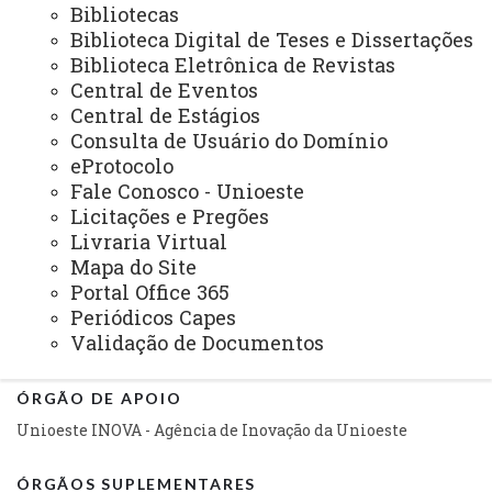
Bibliotecas
Auditoria Interna
Biblioteca Digital de Teses e Dissertações
Avaliação Institucional
Biblioteca Eletrônica de Revistas
Central de Eventos
Convênios e Captação de Recursos
Central de Estágios
Consulta de Usuário do Domínio
Corregedoria da Unioeste
eProtocolo
Comunicação Social
Fale Conosco - Unioeste
Licitações e Pregões
Igualdade e Promoção Social
Livraria Virtual
Jurídica
Mapa do Site
Portal Office 365
Sistema de Controle Interno, Integridade e Compliance
Periódicos Capes
Validação de Documentos
Relações Internacionais e Interinstitucionais
ÓRGÃO DE APOIO
Unioeste INOVA - Agência de Inovação da Unioeste
ÓRGÃOS SUPLEMENTARES