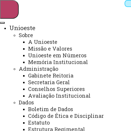
Unioeste
Sobre
Pesquisar
A Unioeste
Missão e Valores
Unioeste em Números
Memória Institucional
Webmail
Sistemas
Telefones
Administração
Arquivo Virtual
Campus
Gabinete Reitoria
Secretaria Geral
Conselhos Superiores
Avaliação Institucional
Dados
Boletim de Dados
CCH - Grupo “O estudo do espaço
Código de Ética e Disciplinar
na dança e no teatro”
Estatuto
Estrutura Regimental