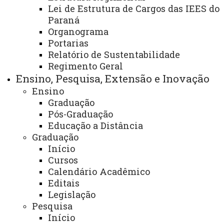
Lei de Estrutura de Cargos das IEES do
Paraná
Título:
Organograma
Coordenação do curso de Geografia -
Portarias
Licenciatura
Relatório de Sustentabilidade
Regimento Geral
Área:
Centro de Ciências Humanas – campus de
Ensino, Pesquisa, Extensão e Inovação
Francisco Beltrão
Ensino
Graduação
Finalidade e competências:
Descrição dos
Pós-Graduação
serviços oferecidos:
Educação a Distância
Graduação
- Organização do Curso de Geografia
Início
Licenciatura;
Cursos
Calendário Acadêmico
- Organização das Reuniões Colegiadas;
Editais
Legislação
- Protocolos (Requerimento de Graduação e
Pesquisa
Solicitações docentes);
Início