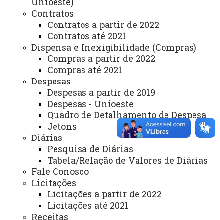
Unioeste)
Contratos
Bibliotecas
Contratos a partir de 2022
Identidade Visual
Contratos até 2021
Dispensa e Inexigibilidade (Compras)
Mapa do Site
Compras a partir de 2022
Ouvidoria
Compras até 2021
Despesas
Portal Office 365
Despesas a partir de 2019
Despesas - Unioeste
Sistemas
Quadro de Detalhamento de Despesa
Telefones
Jetons
Diárias
Webmail
Pesquisa de Diárias
Tabela/Relação de Valores de Diárias
Fale Conosco
REITORIA
Licitações
Licitações a partir de 2022
Secretaria Geral
Licitações até 2021
Gabinete Reitoria
Receitas