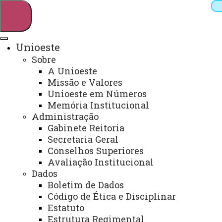
Unioeste
Sobre
Pesquisar
A Unioeste
Missão e Valores
Unioeste em Números
Memória Institucional
Webmail
Sistemas
Telefones
Administração
Arquivo Virtual
Campus
Gabinete Reitoria
Secretaria Geral
Conselhos Superiores
Avaliação Institucional
Dados
Boletim de Dados
CCH - Coordenação do curso de
Código de Ética e Disciplinar
Geografia - Licenciatura
Estatuto
Estrutura Regimental