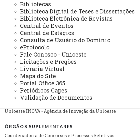
Bibliotecas
Avaliação Institucional
Biblioteca Digital de Teses e Dissertações
Convênios e Captação de Recursos
Biblioteca Eletrônica de Revistas
Central de Eventos
Corregedoria da Unioeste
Central de Estágios
Consulta de Usuário do Domínio
Comunicação Social
eProtocolo
Igualdade e Promoção Social
Fale Conosco - Unioeste
Licitações e Pregões
Jurídica
Livraria Virtual
Sistema de Controle Interno, Integridade e Compliance
Mapa do Site
Portal Office 365
Relações Internacionais e Interinstitucionais
Periódicos Capes
Validação de Documentos
ÓRGÃO DE APOIO
Unioeste INOVA - Agência de Inovação da Unioeste
ÓRGÃOS SUPLEMENTARES
Coordenadoria de Concursos e Processos Seletivos