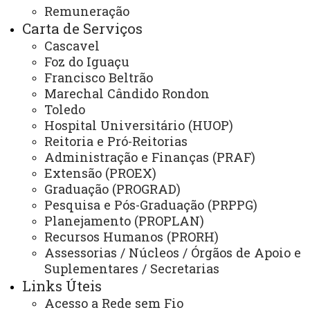
Remuneração
Secretaria dos Conselhos Superiores
Carta de Serviços
Cascavel
PRÓ-REITORIAS
Foz do Iguaçu
Administração e Finanças
Francisco Beltrão
Marechal Cândido Rondon
Extensão
Toledo
Graduação
Hospital Universitário (HUOP)
Reitoria e Pró-Reitorias
Pesquisa/Pós Graduação
Administração e Finanças (PRAF)
Recursos Humanos
Extensão (PROEX)
Graduação (PROGRAD)
Planejamento
Pesquisa e Pós-Graduação (PRPPG)
Planejamento (PROPLAN)
Recursos Humanos (PRORH)
Assessorias / Núcleos / Órgãos de Apoio e
ASSESSORIAS
Suplementares / Secretarias
Assistência Estudantil
Links Úteis
Auditoria Interna
Acesso a Rede sem Fio