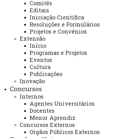
Comitês
- Serviço voltado à comunidade interna (docentes,
Editais
acadêmicos e agentes universitários).
Iniciação Científica
Resoluções e Formulários
E-mail
Projetos e Convênios
institucional:
beltrao.coordenacao.geografia.licenciatu
Extensão
Início
Telefone (ramal):
(46) 3520-4822
Programas e Projetos
Eventos
Endereço para atendimento presencial e
Cultura
correspondência:
Publicações
Inovação
Rua Maringá, 1200 – Bairro Vila Nova, CEP
Concursos
85.605-010, Francisco Beltrão – Paraná.
Internos
Agentes Universitários
Bloco A - Andar 2 - Sala 213
Docentes
Menor Aprendiz
Dias e horários de Atendimento:
Concursos Externos
Orgãos Públicos Externos
Segunda-feira a sexta-feira das 13h às 17h / 19h