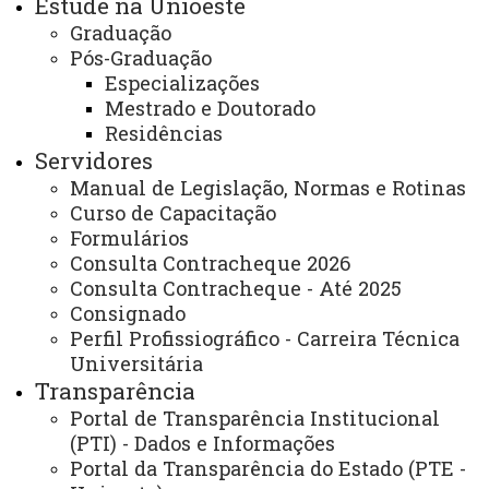
Estude na Unioeste
às 23h
Graduação
Pós-Graduação
ATUALIZAÇÃO MAIS RECENTE: 30 DE JUNHO DE
2025
Especializações
ACESSOS: 1301
Mestrado e Doutorado
Residências
Servidores
Você está aqui:
Unioeste
Carta de Serviços
Manual de Legislação, Normas e Rotinas
Campus Francisco Beltrão - Carta de Serviços
Lista de Itens do Campus Francisco Beltrão
Curso de Capacitação
CCH - Coordenação do curso de Geografia -
Formulários
Licenciatura
Consulta Contracheque 2026
Consulta Contracheque - Até 2025
Consignado
Perfil Profissiográfico - Carreira Técnica
Universitária
Transparência
ACESSE
Portal de Transparência Institucional
Acesso Restrito (Editores do Portal)
(PTI) - Dados e Informações
Portal da Transparência do Estado (PTE -
Arquivo Virtual