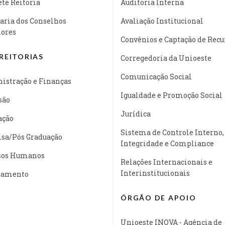
te Reitoria
Auditoria Interna
aria dos Conselhos
Avaliação Institucional
iores
Convênios e Captação de Recu
REITORIAS
Corregedoria da Unioeste
Comunicação Social
istração e Finanças
Igualdade e Promoção Social
são
Jurídica
ação
Sistema de Controle Interno,
isa/Pós Graduação
Integridade e Compliance
sos Humanos
Relações Internacionais e
Interinstitucionais
jamento
ÓRGÃO DE APOIO
Unioeste INOVA - Agência de