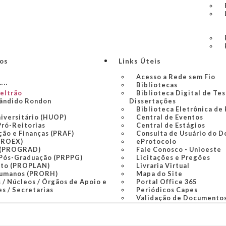
ços
Links Úteis
Acesso a Rede sem Fio
açu
Bibliotecas
Beltrão
Biblioteca Digital de Tes
ândido Rondon
Dissertações
Biblioteca Eletrônica de
niversitário (HUOP)
Central de Eventos
Pró-Reitorias
Central de Estágios
ção e Finanças (PRAF)
Consulta de Usuário do D
PROEX)
eProtocolo
 (PROGRAD)
Fale Conosco - Unioeste
 Pós-Graduação (PRPPG)
Licitações e Pregões
nto (PROPLAN)
Livraria Virtual
Humanos (PRORH)
Mapa do Site
 / Núcleos / Órgãos de Apoio e
Portal Office 365
s / Secretarias
Periódicos Capes
Validação de Documento