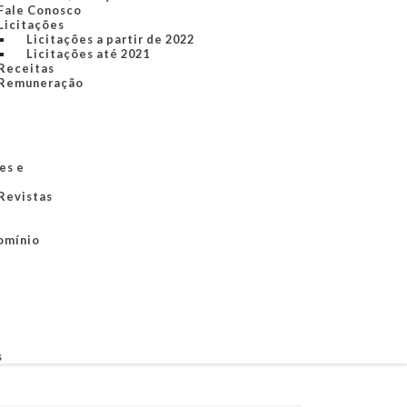
Fale Conosco
Licitações
Licitações a partir de 2022
Licitações até 2021
Receitas
Remuneração
es e
 Revistas
omínio
s