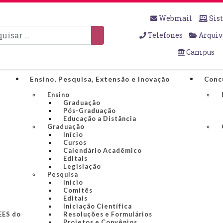
Webmail
Sis
sar
Telefones
Arquiv
Campus
Ensino, Pesquisa, Extensão e Inovação
Conc
Ensino
Graduação
Pós-Graduação
Educação a Distância
Graduação
Início
Cursos
Calendário Acadêmico
Editais
Legislação
Pesquisa
Início
Comitês
Editais
Iniciação Científica
IEES do
Resoluções e Formulários
Projetos e Convênios