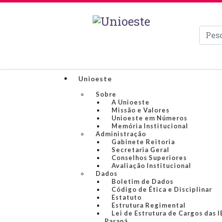
Pesqui
Unioeste
Sobre
A Unioeste
Missão e Valores
Unioeste em Números
Memória Institucional
Administração
Gabinete Reitoria
Secretaria Geral
Conselhos Superiores
Avaliação Institucional
Dados
Boletim de Dados
Código de Ética e Disciplinar
Estatuto
Estrutura Regimental
Lei de Estrutura de Cargos das 
Paraná