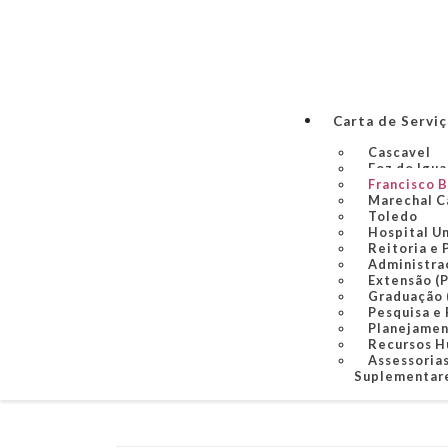
Carta de Servi
Cascavel
Foz do Igu
Francisco 
Marechal C
Toledo
Hospital U
Reitoria e 
Administra
Extensão (
Graduação
Pesquisa e
Planejame
Recursos 
Assessorias
Suplementare