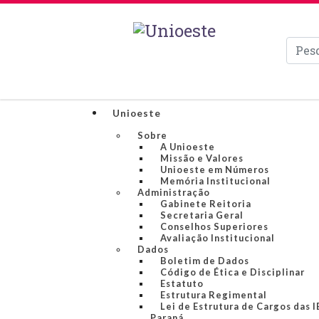
Pesqui
Unioeste
Sobre
A Unioeste
Missão e Valores
Unioeste em Números
Memória Institucional
Administração
Gabinete Reitoria
Secretaria Geral
Conselhos Superiores
Avaliação Institucional
Dados
Boletim de Dados
Código de Ética e Disciplinar
Estatuto
Estrutura Regimental
Lei de Estrutura de Cargos das 
Paraná