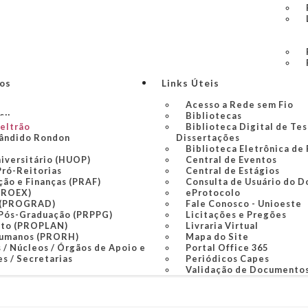
ços
Links Úteis
Acesso a Rede sem Fio
açu
Bibliotecas
Beltrão
Biblioteca Digital de Tes
ândido Rondon
Dissertações
Biblioteca Eletrônica de
niversitário (HUOP)
Central de Eventos
Pró-Reitorias
Central de Estágios
ção e Finanças (PRAF)
Consulta de Usuário do D
PROEX)
eProtocolo
 (PROGRAD)
Fale Conosco - Unioeste
 Pós-Graduação (PRPPG)
Licitações e Pregões
nto (PROPLAN)
Livraria Virtual
Humanos (PRORH)
Mapa do Site
 / Núcleos / Órgãos de Apoio e
Portal Office 365
s / Secretarias
Periódicos Capes
Validação de Documento