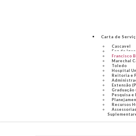
Carta de Servi
Cascavel
Foz do Igu
Francisco 
Marechal C
Toledo
Hospital U
Reitoria e 
Administra
Extensão (
Graduação
Pesquisa e
Planejame
Recursos 
Assessorias
Suplementare