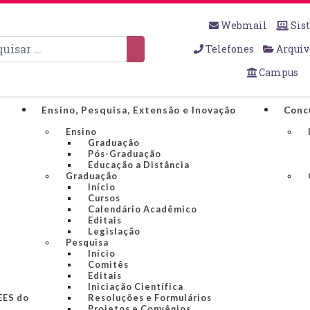
Webmail
Sis
sar
Telefones
Arquiv
Campus
Ensino, Pesquisa, Extensão e Inovação
Conc
Ensino
Graduação
Pós-Graduação
Educação a Distância
Graduação
Início
Cursos
Calendário Acadêmico
Editais
Legislação
Pesquisa
Início
Comitês
Editais
Iniciação Científica
IEES do
Resoluções e Formulários
Projetos e Convênios