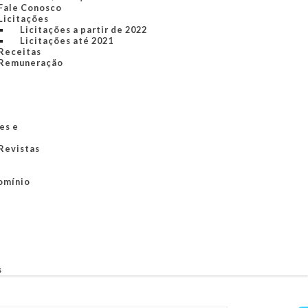
Fale Conosco
Licitações
Licitações a partir de 2022
Licitações até 2021
Receitas
Remuneração
es e
 Revistas
omínio
s