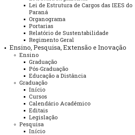
Lei de Estrutura de Cargos das IEES do
Título:
Divisão de Serviços de Apoio
Paraná
Organograma
Área:
Secretaria Administrativa
Portarias
Relatório de Sustentabilidade
Finalidade e competências:
Regimento Geral
Ensino, Pesquisa, Extensão e Inovação
- Atendimento ao público interno e externo;
Ensino
Graduação
Descrição dos serviços oferecidos:
Pós-Graduação
Educação a Distância
- Valor para locação do Auditório Carlos Maes
Graduação
(capacidade para 474 pessoas): 02 (dois) salários
Início
mínimos por período (período correspondente a 4 horas,
Cursos
sendo: manhã, ou tarde, ou noite).
Calendário Acadêmico
Editais
- Valor para locação para salas de aula: 20% (vinte
Legislação
por cento) do valor de um salário mínimo por período
Pesquisa
Início
(período correspondente a 4 horas, sendo: manhã, ou