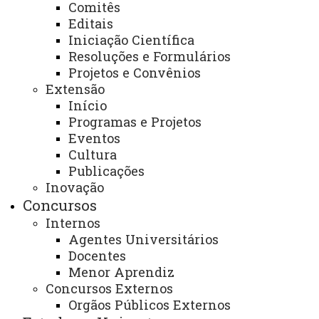
Comitês
tarde, ou noite).
Editais
Iniciação Científica
E-mail:
fbe.protocolo@unioeste.br
Resoluções e Formulários
Projetos e Convênios
Telefone (ramal): (
46) 3520-4812
Extensão
Início
Endereço para atendimento presencial e
Programas e Projetos
correspondência:
Eventos
Cultura
Rua Maringá, 1200 – Bairro Vila Nova, CEP
Publicações
85.605-010, Francisco Beltrão – Paraná.
Inovação
Concursos
Bloco Administrativo - Andar 1
Internos
Agentes Universitários
Dias e horários de Atendimento:
Docentes
Menor Aprendiz
Segunda-feira a sexta-feira das 8h às 12h /13h às
Concursos Externos
17h30 / 19h às 22h
Orgãos Públicos Externos
ATUALIZAÇÃO MAIS RECENTE: 28 DE MARÇO DE