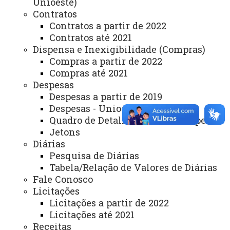
Unioeste)
Contratos
Mapa do Site
Contratos a partir de 2022
Ouvidoria
Contratos até 2021
Dispensa e Inexigibilidade (Compras)
Portal Office 365
Compras a partir de 2022
Sistemas
Compras até 2021
Despesas
Telefones
Despesas a partir de 2019
Despesas - Unioeste
Webmail
Quadro de Detalhamento de Despesa
Jetons
Diárias
REITORIA
Pesquisa de Diárias
Secretaria Geral
Tabela/Relação de Valores de Diárias
Fale Conosco
Gabinete Reitoria
Licitações
Licitações a partir de 2022
Secretaria dos Conselhos Superiores
Licitações até 2021
Receitas
PRÓ-REITORIAS