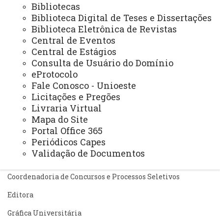
Bibliotecas
Corregedoria da Unioeste
Biblioteca Digital de Teses e Dissertações
Comunicação Social
Biblioteca Eletrônica de Revistas
Central de Eventos
Igualdade e Promoção Social
Central de Estágios
Consulta de Usuário do Domínio
Jurídica
eProtocolo
Sistema de Controle Interno, Integridade e Compliance
Fale Conosco - Unioeste
Licitações e Pregões
Relações Internacionais e Interinstitucionais
Livraria Virtual
Mapa do Site
ÓRGÃO DE APOIO
Portal Office 365
Unioeste INOVA - Agência de Inovação da Unioeste
Periódicos Capes
Validação de Documentos
ÓRGÃOS SUPLEMENTARES
Coordenadoria de Concursos e Processos Seletivos
Editora
Gráfica Universitária