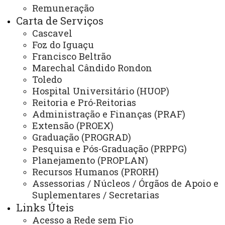
Remuneração
Administração e Finanças
Carta de Serviços
Extensão
Cascavel
Foz do Iguaçu
Graduação
Francisco Beltrão
Marechal Cândido Rondon
Pesquisa/Pós Graduação
Toledo
Recursos Humanos
Hospital Universitário (HUOP)
Reitoria e Pró-Reitorias
Planejamento
Administração e Finanças (PRAF)
Extensão (PROEX)
Graduação (PROGRAD)
ASSESSORIAS
Pesquisa e Pós-Graduação (PRPPG)
Planejamento (PROPLAN)
Assistência Estudantil
Recursos Humanos (PRORH)
Auditoria Interna
Assessorias / Núcleos / Órgãos de Apoio e
Suplementares / Secretarias
Avaliação Institucional
Links Úteis
Convênios e Captação de Recursos
Acesso a Rede sem Fio