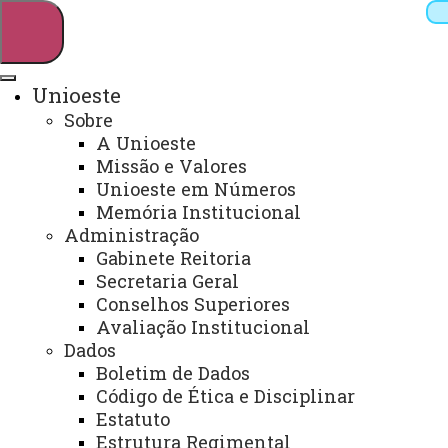
Unioeste
Sobre
Pesquisar
A Unioeste
Missão e Valores
Unioeste em Números
Memória Institucional
Webmail
Sistemas
Telefones
Administração
Arquivo Virtual
Campus
Gabinete Reitoria
Secretaria Geral
Conselhos Superiores
Avaliação Institucional
Dados
Boletim de Dados
Divisão de Serviços de Apoio
Código de Ética e Disciplinar
Estatuto
Estrutura Regimental