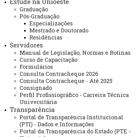
Estude na Unioeste
2025
Graduação
ACESSOS: 1135
Pós-Graduação
Especializações
Mestrado e Doutorado
Você está aqui:
Unioeste
Carta de Serviços
Campus Francisco Beltrão - Carta de Serviços
Residências
Lista de Itens do Campus Francisco Beltrão
Servidores
Divisão de Serviços de Apoio
Manual de Legislação, Normas e Rotinas
Curso de Capacitação
Formulários
Consulta Contracheque 2026
Consulta Contracheque - Até 2025
Consignado
ACESSE
Perfil Profissiográfico - Carreira Técnica
Acesso Restrito (Editores do Portal)
Universitária
Transparência
Arquivo Virtual
Portal de Transparência Institucional
Bibliotecas
(PTI) - Dados e Informações
Portal da Transparência do Estado (PTE -
Identidade Visual