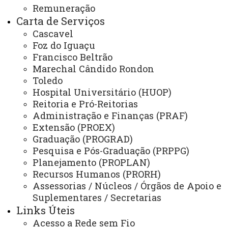
Remuneração
Secretaria dos Conselhos Superiores
Carta de Serviços
Cascavel
PRÓ-REITORIAS
Foz do Iguaçu
Administração e Finanças
Francisco Beltrão
Extensão
Marechal Cândido Rondon
Toledo
Graduação
Hospital Universitário (HUOP)
Reitoria e Pró-Reitorias
Pesquisa/Pós Graduação
Administração e Finanças (PRAF)
Recursos Humanos
Extensão (PROEX)
Graduação (PROGRAD)
Planejamento
Pesquisa e Pós-Graduação (PRPPG)
Planejamento (PROPLAN)
Recursos Humanos (PRORH)
ASSESSORIAS
Assessorias / Núcleos / Órgãos de Apoio e
Suplementares / Secretarias
Assistência Estudantil
Links Úteis
Auditoria Interna
Acesso a Rede sem Fio