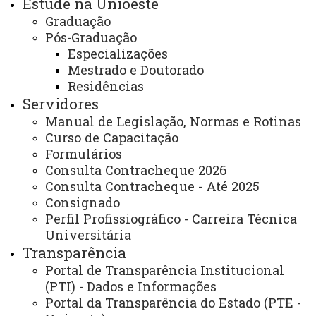
Estude na Unioeste
Segunda-feira a sexta-feira das 8h às 12h /
Graduação
13:30h às 17:30h
Pós-Graduação
ATUALIZAÇÃO MAIS RECENTE: 01 DE NOVEMBRO
Especializações
DE 2023
Mestrado e Doutorado
ACESSOS: 1286
Residências
Servidores
Você está aqui:
Unioeste
Carta de Serviços
Manual de Legislação, Normas e Rotinas
Campus Francisco Beltrão - Carta de Serviços
Curso de Capacitação
Lista de Itens do Campus Francisco Beltrão
Formulários
DIREÇÃO GERAL DO CAMPUS
Consulta Contracheque 2026
Consulta Contracheque - Até 2025
Consignado
Perfil Profissiográfico - Carreira Técnica
Universitária
Transparência
ACESSE
Portal de Transparência Institucional
Acesso Restrito (Editores do Portal)
(PTI) - Dados e Informações
Portal da Transparência do Estado (PTE -
Arquivo Virtual