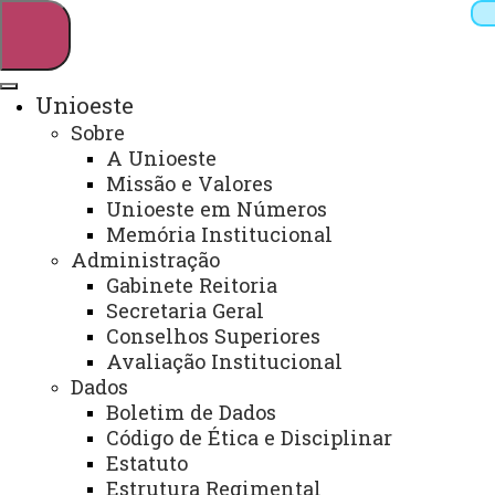
Unioeste
Sobre
Pesquisar
A Unioeste
Missão e Valores
Unioeste em Números
Memória Institucional
Webmail
Sistemas
Telefones
Administração
Arquivo Virtual
Campus
Gabinete Reitoria
Secretaria Geral
Conselhos Superiores
Avaliação Institucional
Dados
Boletim de Dados
DIREÇÃO GERAL DO CAMPUS
Código de Ética e Disciplinar
Estatuto
Estrutura Regimental