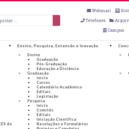
Webmail
Sis
sar
Telefones
Arquiv
Campus
Ensino, Pesquisa, Extensão e Inovação
Conc
Ensino
Graduação
Pós-Graduação
Educação a Distância
Graduação
Início
Cursos
Calendário Acadêmico
Editais
Legislação
Pesquisa
Início
Comitês
Editais
Iniciação Científica
IEES do
Resoluções e Formulários
Projetos e Convênios