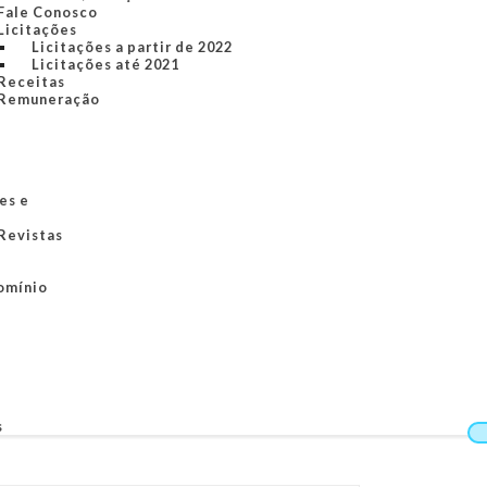
Fale Conosco
Licitações
Licitações a partir de 2022
Licitações até 2021
Receitas
Remuneração
es e
 Revistas
omínio
s