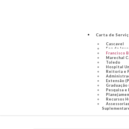
Carta de Servi
Cascavel
Foz do Igu
Francisco 
Marechal C
Toledo
Hospital U
Reitoria e 
Administra
Extensão (
Graduação
Pesquisa e
Planejame
Recursos 
Assessorias
Suplementare