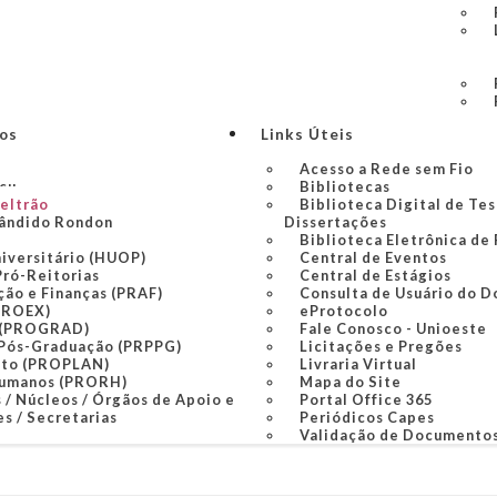
ços
Links Úteis
Acesso a Rede sem Fio
açu
Bibliotecas
Beltrão
Biblioteca Digital de Tes
ândido Rondon
Dissertações
Biblioteca Eletrônica de
niversitário (HUOP)
Central de Eventos
Pró-Reitorias
Central de Estágios
ção e Finanças (PRAF)
Consulta de Usuário do D
PROEX)
eProtocolo
 (PROGRAD)
Fale Conosco - Unioeste
 Pós-Graduação (PRPPG)
Licitações e Pregões
nto (PROPLAN)
Livraria Virtual
Humanos (PRORH)
Mapa do Site
 / Núcleos / Órgãos de Apoio e
Portal Office 365
s / Secretarias
Periódicos Capes
Validação de Documento