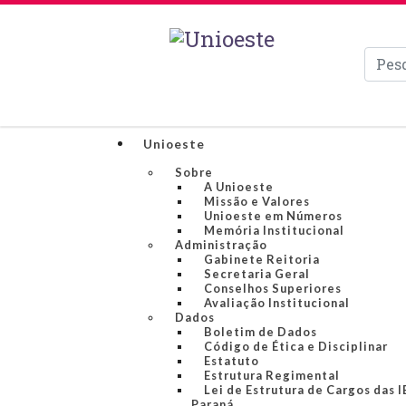
Pesqui
Unioeste
Sobre
A Unioeste
Missão e Valores
Unioeste em Números
Memória Institucional
Administração
Gabinete Reitoria
Secretaria Geral
Conselhos Superiores
Avaliação Institucional
Dados
Boletim de Dados
Código de Ética e Disciplinar
Estatuto
Estrutura Regimental
Lei de Estrutura de Cargos das 
Paraná