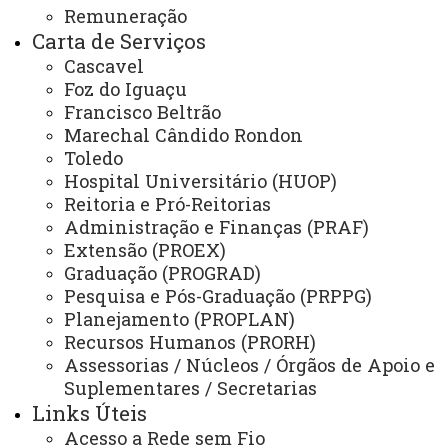
Remuneração
Sistemas
Carta de Serviços
Cascavel
Telefones
Foz do Iguaçu
Webmail
Francisco Beltrão
Marechal Cândido Rondon
Toledo
Hospital Universitário (HUOP)
REITORIA
Reitoria e Pró-Reitorias
Secretaria Geral
Administração e Finanças (PRAF)
Gabinete Reitoria
Extensão (PROEX)
Graduação (PROGRAD)
Secretaria dos Conselhos Superiores
Pesquisa e Pós-Graduação (PRPPG)
Planejamento (PROPLAN)
PRÓ-REITORIAS
Recursos Humanos (PRORH)
Administração e Finanças
Assessorias / Núcleos / Órgãos de Apoio e
Suplementares / Secretarias
Extensão
Links Úteis
Acesso a Rede sem Fio
Graduação