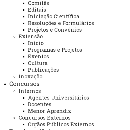
Comitês
- Avaliar constantemente a performance da rede e
Editais
sistemas do Campus e, sempre que necessário, propor
Iniciação Científica
verificação/modificação ao NTI – Reitoria.
Resoluções e Formulários
Projetos e Convênios
Extensão
Descrição dos serviços oferecidos:
Início
Programas e Projetos
- Manutenção dos equipamentos de informática do
Eventos
Cultura
Campus.
Publicações
- Atender aos usuários que fazem uso da internet no
Inovação
Campus devidamente autorizados.
Concursos
- Acompanhar o uso de outras demandas do Campus,
Internos
tais como: telefonia, multimídia e vigilância.
Agentes Universitários
Docentes
Menor Aprendiz
E-mail:
toledo.informá
tica@unioeste.br
(e-mail setorial)
Concursos Externos
Telefone:
(45) 3379-7041 ou 3379-7042 (Whatsapp)
Orgãos Públicos Externos
Página Eletrônica:
www.unioeste.br/portal/campus-