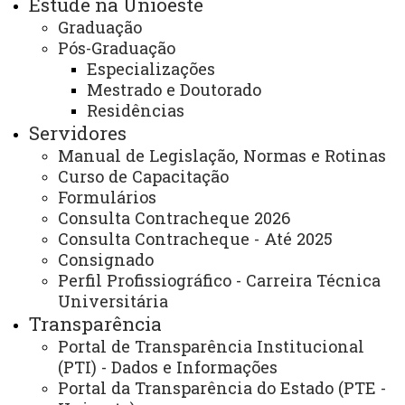
Estude na Unioeste
toledo/setores/secao-de-informatica
Graduação
Pós-Graduação
Especializações
Endereço para atendimento presencial e
Mestrado e Doutorado
correspondência:
Residências
UNIOESTE – Campus de Toledo - Andar Térreo Bloco
Servidores
B3 - Sala 102-B3 – Divisão de Informática. Rua Guaíra,
Manual de Legislação, Normas e Rotinas
3141 - Jardim Santa Maria, CEP 85.903-220, Toledo –
Curso de Capacitação
Formulários
Paraná.
Consulta Contracheque 2026
Consulta Contracheque - Até 2025
Dias e horários de Atendimento:
Consignado
Segunda-feira a sexta-feira das 7h30às 11h30, das
Perfil Profissiográfico - Carreira Técnica
13h30 às 17h30 e das 18h30 às 22h30.)
Universitária
ATUALIZAÇÃO MAIS RECENTE: 03 DE MAIO DE 2024
Transparência
ACESSOS: 1226
Portal de Transparência Institucional
(PTI) - Dados e Informações
Portal da Transparência do Estado (PTE -
Você está aqui:
Unioeste
Carta de Serviços