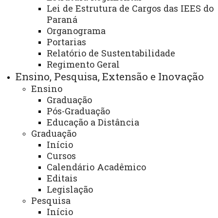
Lei de Estrutura de Cargos das IEES do
Paraná
Área:
Organograma
Divisão de Informática/Secretaria
Portarias
Administrativa/Direção Geral de Campus Unidade
Relatório de Sustentabilidade
Toledo
Regimento Geral
Ensino, Pesquisa, Extensão e Inovação
Ensino
Finalidade e competências:
Graduação
Pós-Graduação
É de competência da Divisão de Informática – Campus
Educação a Distância
Graduação
Toledo
Início
- Assessorar às áreas de Ensino, Pesquisa e Extensão,
Cursos
além da Administrativa do Campus, em assuntos
Calendário Acadêmico
relacionados à informática.
Editais
- Planejar, manutenir, zelar e controlar os dispositivos
Legislação
Pesquisa
que fazem uso da rede de computadores, telefonia e
Início
multimídia do Campus.