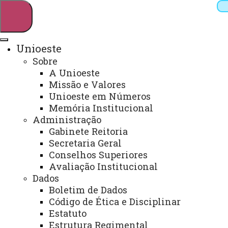
Unioeste
Sobre
Pesquisar
A Unioeste
Missão e Valores
Unioeste em Números
Memória Institucional
Webmail
Sistemas
Telefones
Administração
Arquivo Virtual
Campus
Gabinete Reitoria
Secretaria Geral
Conselhos Superiores
Avaliação Institucional
Dados
Boletim de Dados
Divisão de Informática – DINF –
Código de Ética e Disciplinar
Campus/Toledo
Estatuto
Estrutura Regimental