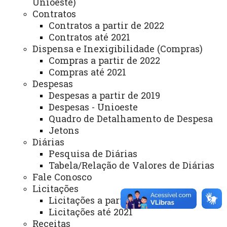
Unioeste)
Campus de Toledo - Carta de Serviços
Lista de Itens de Toledo
Contratos
Divisão de Informática – DINF – Campus/Toledo
Contratos a partir de 2022
Contratos até 2021
Dispensa e Inexigibilidade (Compras)
Compras a partir de 2022
Compras até 2021
Despesas
Despesas a partir de 2019
ACESSE
Despesas - Unioeste
Acesso Restrito (Editores do Portal)
Quadro de Detalhamento de Despesa
Arquivo Virtual
Jetons
Diárias
Bibliotecas
Pesquisa de Diárias
Tabela/Relação de Valores de Diárias
Identidade Visual
Fale Conosco
Mapa do Site
Licitações
Licitações a partir de 2022
Ouvidoria
Licitações até 2021
Receitas
Portal Office 365