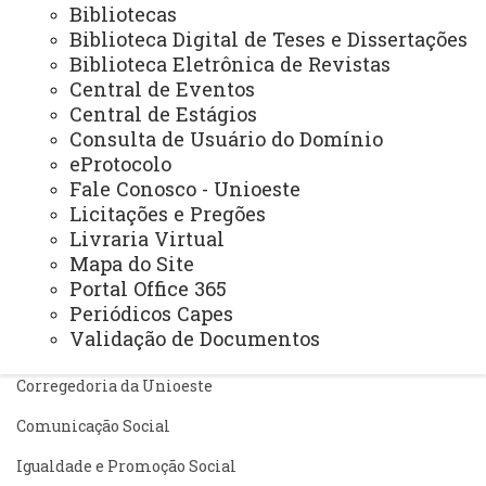
Bibliotecas
Pesquisa/Pós Graduação
Biblioteca Digital de Teses e Dissertações
Biblioteca Eletrônica de Revistas
Recursos Humanos
Central de Eventos
Planejamento
Central de Estágios
Consulta de Usuário do Domínio
eProtocolo
Fale Conosco - Unioeste
ASSESSORIAS
Licitações e Pregões
Assistência Estudantil
Livraria Virtual
Mapa do Site
Auditoria Interna
Portal Office 365
Avaliação Institucional
Periódicos Capes
Validação de Documentos
Convênios e Captação de Recursos
Corregedoria da Unioeste
Comunicação Social
Igualdade e Promoção Social