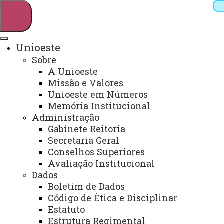
Unioeste
Sobre
Pesquisar
A Unioeste
Missão e Valores
Unioeste em Números
Memória Institucional
Webmail
Sistemas
Telefones
Administração
Arquivo Virtual
Campus
Gabinete Reitoria
Secretaria Geral
Conselhos Superiores
Avaliação Institucional
Dados
Boletim de Dados
Divisão de Recursos Humanos -
Código de Ética e Disciplinar
Campus/Toledo
Estatuto
Estrutura Regimental