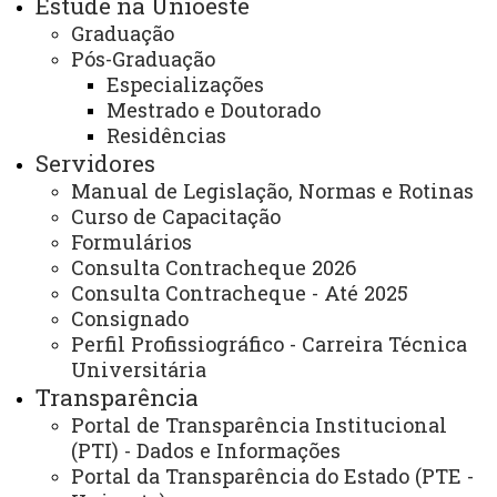
Estude na Unioeste
- Auxílio nas demandas referentes a pedidos de
Graduação
afastamentos, tais como: Licença Sabática, Licença
Pós-Graduação
Especial, Licença Capacitação, dentre outros.
Especializações
Mestrado e Doutorado
E-mail:
toledo.rh@unioeste.br
Residências
Servidores
Telefone:
(45) 3779-7009
Manual de Legislação, Normas e Rotinas
Endereço para atendimento presencial e
Curso de Capacitação
correspondência:
Formulários
UNIOESTE – Prédio: Administrativo B1 – Andar: 2° -
Consulta Contracheque 2026
Sala: 304 – Setor: Divisão de Recursos Humanos Rua
Consulta Contracheque - Até 2025
Guaíra, 3141 - Jardim Santa Maria, CEP 85.903-220,
Consignado
Perfil Profissiográfico - Carreira Técnica
Toledo – Paraná.
Universitária
Transparência
Dias e horários de Atendimento:
Portal de Transparência Institucional
Segunda-feira a sexta-feira das 8h00 às 12h00 e das
(PTI) - Dados e Informações
13h00 às 17h00.
Portal da Transparência do Estado (PTE -
ATUALIZAÇÃO MAIS RECENTE: 03 DE MAIO DE 2024