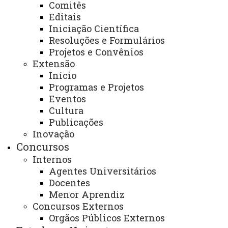
Descrição dos serviços oferecidos:
Comitês
Editais
- Atendimento as variadas demandas da comunidade
Iniciação Científica
interna (servidores e alunos) e externa;
Resoluções e Formulários
- Gestão de documentos funcionais;
Projetos e Convênios
- Recebimento de atestados, informações a respeito de
Extensão
perícia médica;
Início
Programas e Projetos
- Manutenção da folha de pagamento;
Eventos
- Admissão de estagiários;
Cultura
- Inclusão e manutenção dos dados cadastrais dos
Publicações
servidores e estagiários do campus;
Inovação
Concursos
-Gestão de informações referentes aos estagiários no
Internos
sistema da Central de Estágio;
Agentes Universitários
-Gestão de contratos de servidores temporários e
Docentes
estagiários;
Menor Aprendiz
-Gestão de férias;
Concursos Externos
-Gestão da carreira de servidores estatutários;
Orgãos Públicos Externos