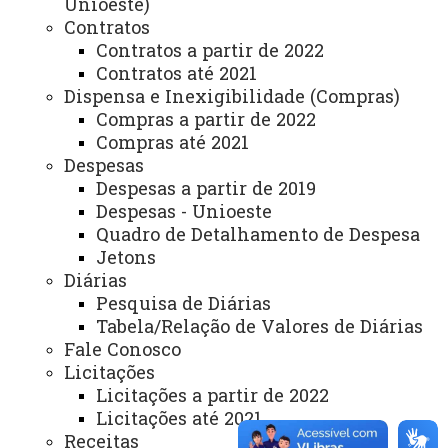
Unioeste)
ACESSOS: 1081
Contratos
Contratos a partir de 2022
Contratos até 2021
Você está aqui:
Unioeste
Carta de Serviços
Dispensa e Inexigibilidade (Compras)
Campus de Toledo - Carta de Serviços
Compras a partir de 2022
Lista de Itens de Toledo
Divisão de Recursos Humanos - Campus/Toledo
Compras até 2021
Despesas
Despesas a partir de 2019
Despesas - Unioeste
Quadro de Detalhamento de Despesa
Jetons
Diárias
ACESSE
Pesquisa de Diárias
Acesso Restrito (Editores do Portal)
Tabela/Relação de Valores de Diárias
Fale Conosco
Arquivo Virtual
Licitações
Bibliotecas
Licitações a partir de 2022
Licitações até 2021
Identidade Visual
Receitas