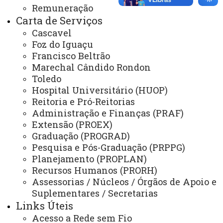
Mapa do Site
Remuneração
Carta de Serviços
Ouvidoria
Cascavel
Foz do Iguaçu
Portal Office 365
Francisco Beltrão
Sistemas
Marechal Cândido Rondon
Toledo
Telefones
Hospital Universitário (HUOP)
Webmail
Reitoria e Pró-Reitorias
Administração e Finanças (PRAF)
Extensão (PROEX)
Graduação (PROGRAD)
REITORIA
Pesquisa e Pós-Graduação (PRPPG)
Secretaria Geral
Planejamento (PROPLAN)
Recursos Humanos (PRORH)
Gabinete Reitoria
Assessorias / Núcleos / Órgãos de Apoio e
Secretaria dos Conselhos Superiores
Suplementares / Secretarias
Links Úteis
PRÓ-REITORIAS
Acesso a Rede sem Fio