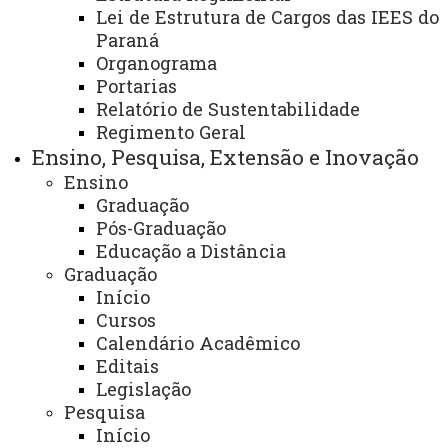
Lei de Estrutura de Cargos das IEES do
Paraná
Organograma
Portarias
Área:
Divisão de Recursos Humanos/ Secretaria
Relatório de Sustentabilidade
Administrativa/ Diretoria Geral do Campus
Regimento Geral
Ensino, Pesquisa, Extensão e Inovação
Finalidade e competências:
Ensino
Graduação
Pós-Graduação
- Gestão e cadastro das informações funcionais dos
Educação a Distância
servidores e estagiários;
Graduação
-Manutenção de arquivos e formulários necessários aos
Início
diferentes processos;
Cursos
-Gestão de vagas de estágio do campus;
Calendário Acadêmico
Editais
-Atendimento e suporte das demandas dos demais
Legislação
setores da instituição.
Pesquisa
Início