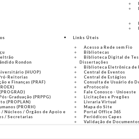
ços
Links Úteis
Acesso a Rede sem Fio
açu
Bibliotecas
Beltrão
Biblioteca Digital de Tes
ândido Rondon
Dissertações
Biblioteca Eletrônica de
niversitário (HUOP)
Central de Eventos
Pró-Reitorias
Central de Estágios
ção e Finanças (PRAF)
Consulta de Usuário do D
PROEX)
eProtocolo
 (PROGRAD)
Fale Conosco - Unioeste
 Pós-Graduação (PRPPG)
Licitações e Pregões
nto (PROPLAN)
Livraria Virtual
Humanos (PRORH)
Mapa do Site
 / Núcleos / Órgãos de Apoio e
Portal Office 365
s / Secretarias
Periódicos Capes
Validação de Documento