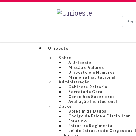
Pesqui
Unioeste
Sobre
A Unioeste
Missão e Valores
Unioeste em Números
Memória Institucional
Administração
Gabinete Reitoria
Secretaria Geral
Conselhos Superiores
Avaliação Institucional
Dados
Boletim de Dados
Código de Ética e Disciplinar
Estatuto
Estrutura Regimental
Lei de Estrutura de Cargos das 
Paraná