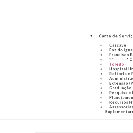
Carta de Servi
Cascavel
Foz do Igu
Francisco 
Marechal C
Toledo
Hospital U
Reitoria e 
Administra
Extensão (
Graduação
Pesquisa e
Planejame
Recursos 
Assessorias
Suplementare