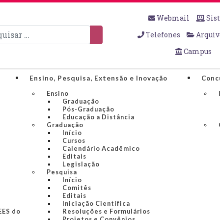
Webmail
Sis
sar
Telefones
Arquiv
Campus
Ensino, Pesquisa, Extensão e Inovação
Conc
Ensino
Graduação
Pós-Graduação
Educação a Distância
Graduação
Início
Cursos
Calendário Acadêmico
Editais
Legislação
Pesquisa
Início
Comitês
Editais
Iniciação Científica
IEES do
Resoluções e Formulários
Projetos e Convênios