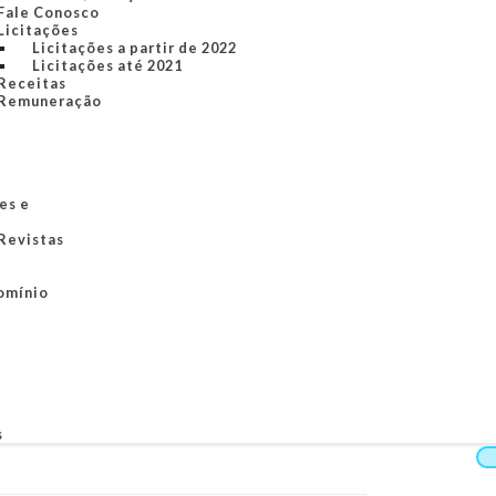
Fale Conosco
Licitações
Licitações a partir de 2022
Licitações até 2021
Receitas
Remuneração
es e
 Revistas
omínio
s