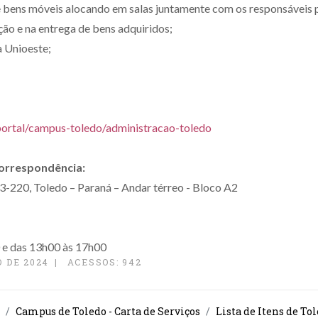
bens móveis alocando em salas juntamente com os responsáveis pe
ção e na entrega de bens adquiridos;
a Unioeste;
portal/campus-toledo/administracao-toledo
correspondência:
03-220, Toledo – Paraná – Andar térreo - Bloco A2
0 e das 13h00 às 17h00
 DE 2024
ACESSOS: 942
Campus de Toledo - Carta de Serviços
Lista de Itens de To