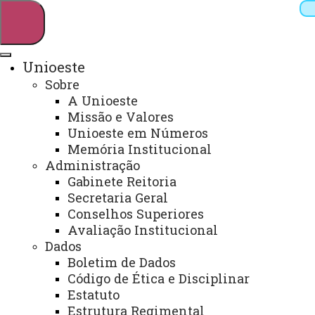
Unioeste
Sobre
Pesquisar
A Unioeste
Missão e Valores
Unioeste em Números
Memória Institucional
Webmail
Sistemas
Telefones
Administração
Arquivo Virtual
Campus
Gabinete Reitoria
Secretaria Geral
Conselhos Superiores
Avaliação Institucional
Dados
Boletim de Dados
Colegiado do Curso de
Código de Ética e Disciplinar
Secretariado Executivo Trilíngue
Estatuto
Estrutura Regimental