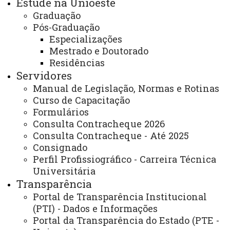
Estude na Unioeste
outros aspectos administrativos.
Graduação
Pós-Graduação
- Comunidade externa: prestar informações
Especializações
sobre os processos seletivos de ingresso no curso;
Mestrado e Doutorado
explicar sobre oferta de projetos de extensão
Residências
Servidores
universitária; estágios extracurriculares, dentre outras
Manual de Legislação, Normas e Rotinas
informações.
Curso de Capacitação
Formulários
E-mail:
toledo.cursosecretariado@unioeste.br
Consulta Contracheque 2026
Telefone:
45 3379 7048 ou 45 3379 7049
Consulta Contracheque - Até 2025
Consignado
Página Eletrônica
:
Perfil Profissiográfico - Carreira Técnica
Universitária
https://www.unioeste.br/portal/campus-toledo/centros-
Transparência
toledo/ccsa
Portal de Transparência Institucional
(PTI) - Dados e Informações
Endereço para atendimento presencial e
Portal da Transparência do Estado (PTE -
correspondência: