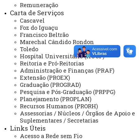
Remuneração
Colegiado do Curso de Secretariado Executivo
Trilíngue - CCSET
Carta de Serviços
Cascavel
Foz do Iguaçu
Francisco Beltrão
Marechal Cândido Rondon
Toledo
Hospital Universitário (HUOP)
ACESSE
Reitoria e Pró-Reitorias
Acesso Restrito (Editores do Portal)
Administração e Finanças (PRAF)
Extensão (PROEX)
Arquivo Virtual
Graduação (PROGRAD)
Bibliotecas
Pesquisa e Pós-Graduação (PRPPG)
Planejamento (PROPLAN)
Identidade Visual
Recursos Humanos (PRORH)
Mapa do Site
Assessorias / Núcleos / Órgãos de Apoio e
Suplementares / Secretarias
Ouvidoria
Links Úteis
Portal Office 365
Acesso a Rede sem Fio