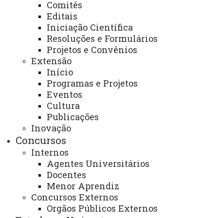
Comitês
- Comunicar-se de forma clara e assertiva com
Editais
alunos, professores, equipe administrativa e outros
Iniciação Científica
Resoluções e Formulários
stakeholders, facilitando o entendimento mútuo e o
Projetos e Convênios
alinhamento de expectativas.
Extensão
Início
Descrição dos serviços oferecidos:
Programas e Projetos
Eventos
- Comunidade interna: ouvir as demandas dos
Cultura
docentes e alunos, buscando compreender suas
Publicações
necessidades e oferecer suporte acadêmico e emocional
Inovação
para promover seu desenvolvimento pessoal e
Concursos
profissional.
Internos
Agentes Universitários
- Comunidade interna: gerenciar os recursos
Docentes
Menor Aprendiz
humanos, físicos e financeiros do curso, coordenando
Concursos Externos
atividades como alocação de professores, elaboração de
Orgãos Públicos Externos
horários, gestão de salas de aula e laboratórios, entre