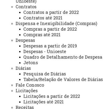
Unioeste)
Contratos
UNIOESTE – Campus de Toledo – Prédio CCSA –
Contratos a partir de 2022
1º Andar.
Contratos até 2021
Dispensa e Inexigibilidade (Compras)
Rua Guaíra, 3141 – Jardim Santa Maria – 85903-
Compras a partir de 2022
220, Toledo/Paraná.
Compras até 2021
Despesas
Dias e horários de Atendimento:
Despesas a partir de 2019
Despesas - Unioeste
Segunda-feira a sexta-feira das 8h às 11h, das 13h
Quadro de Detalhamento de Despesa
às 17h e das 18h às 22h
Jetons
Diárias
Pesquisa de Diárias
Tabela/Relação de Valores de Diárias
ATUALIZAÇÃO MAIS RECENTE: 03 DE MAIO DE 2024
ACESSOS: 1014
Fale Conosco
Licitações
Licitações a partir de 2022
Você está aqui:
Unioeste
Carta de Serviços
Licitações até 2021
Campus de Toledo - Carta de Serviços
Receitas
Lista de Itens de Toledo