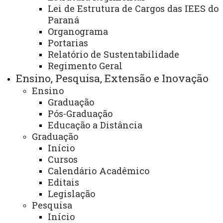
- CCSET
Lei de Estrutura de Cargos das IEES do
Paraná
Organograma
Portarias
Relatório de Sustentabilidade
Centro de Ciências Sociais Aplicadas - CCSA/Toledo
Regimento Geral
Ensino, Pesquisa, Extensão e Inovação
Finalidade e competências:
Ensino
Graduação
- Garantir a integração e coerência dos
Pós-Graduação
componentes curriculares para cumprir os objetivos
Educação a Distância
Graduação
educacionais e os padrões de qualidade estabelecidos
Início
pela instituição e pelos órgãos reguladores.
Cursos
Calendário Acadêmico
- Propor e implementar atualizações no currículo,
Editais
considerando mudanças no campo de estudo, demandas
Legislação
do mercado de trabalho e feedback dos alunos e
Pesquisa
professores.
Início