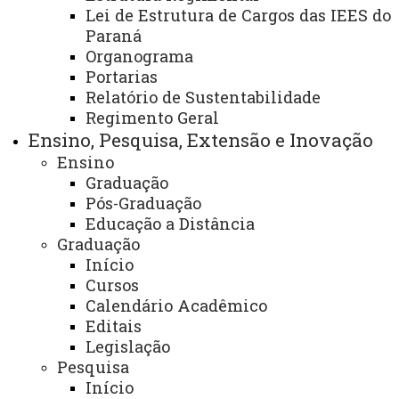
Agrárias e Sustentabilidade –
Lei de Estrutura de Cargos das IEES do
SEIPAAS
Paraná
Organograma
Portarias
Relatório de Sustentabilidade
Centro de Ciências Sociais Aplicadas - CCSA/Toledo
Regimento Geral
Ensino, Pesquisa, Extensão e Inovação
Finalidade e competências:
Ensino
Graduação
As atividades da SEIPAAS estão concentradas
Pós-Graduação
nas áreas de estudos, informações e pesquisas em meio
Educação a Distância
Graduação
ambiente, gestão e educação ambiental, políticas de
Início
população, desenvolvimento territorial, ética e
Cursos
sustentabilidade, dentre outros temas relevantes e
Calendário Acadêmico
conexos para a promoção de novas atitudes
Editais
comportamentais no ambiente.
Legislação
Pesquisa
Contribuir com estudos que venham consolidar
Início