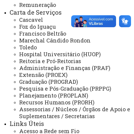
Remuneração
Acesso Restrito (Editores do Portal)
Carta de Serviços
Arquivo Virtual
Cascavel
Foz do Iguaçu
Bibliotecas
Francisco Beltrão
Marechal Cândido Rondon
Identidade Visual
Toledo
Mapa do Site
Hospital Universitário (HUOP)
Reitoria e Pró-Reitorias
Ouvidoria
Administração e Finanças (PRAF)
Portal Office 365
Extensão (PROEX)
Graduação (PROGRAD)
Sistemas
Pesquisa e Pós-Graduação (PRPPG)
Planejamento (PROPLAN)
Telefones
Recursos Humanos (PRORH)
Webmail
Assessorias / Núcleos / Órgãos de Apoio e
Suplementares / Secretarias
Links Úteis
Acesso a Rede sem Fio
REITORIA