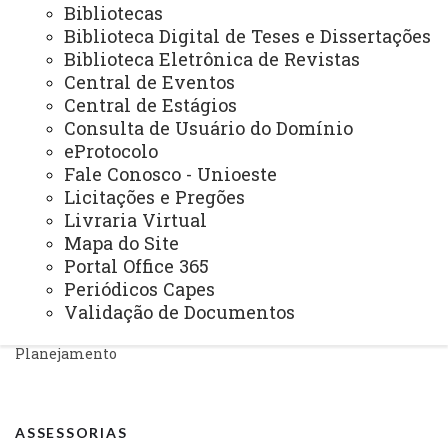
Bibliotecas
Secretaria Geral
Biblioteca Digital de Teses e Dissertações
Gabinete Reitoria
Biblioteca Eletrônica de Revistas
Central de Eventos
Secretaria dos Conselhos Superiores
Central de Estágios
Consulta de Usuário do Domínio
PRÓ-REITORIAS
eProtocolo
Administração e Finanças
Fale Conosco - Unioeste
Licitações e Pregões
Extensão
Livraria Virtual
Mapa do Site
Graduação
Portal Office 365
Pesquisa/Pós Graduação
Periódicos Capes
Validação de Documentos
Recursos Humanos
Planejamento
ASSESSORIAS