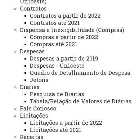
Unioeste)
Toledo – Paraná.
Contratos
Contratos a partir de 2022
Dias e horários de Atendimento:
Contratos até 2021
Dispensa e Inexigibilidade (Compras)
Sexta, das 8h às 12h e das 13h30 às 17h.
Compras a partir de 2022
ATUALIZAÇÃO MAIS RECENTE: 03 DE MAIO DE 2024
Compras até 2021
ACESSOS: 873
Despesas
Despesas a partir de 2019
Despesas - Unioeste
Você está aqui:
Unioeste
Carta de Serviços
Quadro de Detalhamento de Despesa
Campus de Toledo - Carta de Serviços
Jetons
Lista de Itens de Toledo
Sala de Estudos e Informações em Políticas
Diárias
Ambientais, Agrárias e Sustentabilidade – SEIPAAS
Pesquisa de Diárias
Tabela/Relação de Valores de Diárias
Fale Conosco
Licitações
Licitações a partir de 2022
Licitações até 2021
Receitas
ACESSE