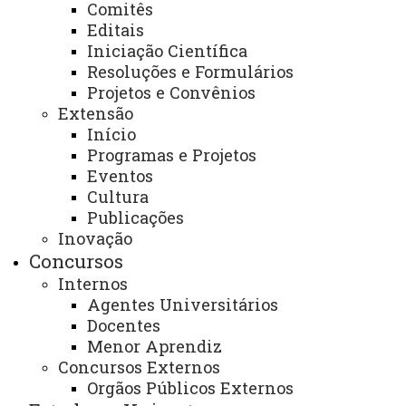
Comitês
as políticas ambientais de forma integrada as demais
Editais
políticas públicas e com propostas alternativas de
Iniciação Científica
desenvolvimento regional.
Resoluções e Formulários
Projetos e Convênios
Descrição dos serviços oferecidos:
Extensão
Início
-Promover estudos, informações e pesquisas em
Programas e Projetos
políticas ambientais e sustentabilidade equitativa,
Eventos
priorizando elementos científicos, educativos, culturais,
Cultura
produtivos e tecnológicos em seus princípios e ações
Publicações
Inovação
integralizadoras às políticas públicas e iniciativas
Concursos
comunitárias.
Internos
Agentes Universitários
-Disponibilizar acervo documental, bibliográfico
Docentes
e de áudio-visual sobre o meio ambiente, políticas
Menor Aprendiz
ambientais, programas e projetos afins.
Concursos Externos
Orgãos Públicos Externos
-Articular atividades de pesquisa e extensão com