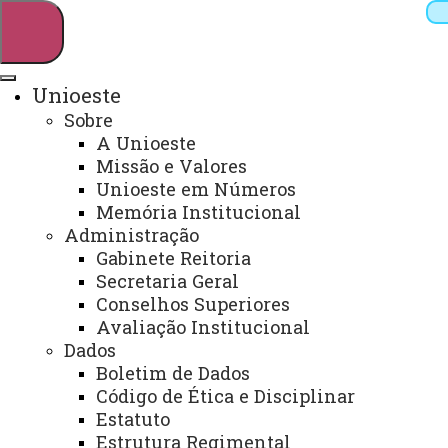
Unioeste
Sobre
Pesquisar
A Unioeste
Missão e Valores
Unioeste em Números
Memória Institucional
Webmail
Sistemas
Telefones
Administração
Arquivo Virtual
Campus
Gabinete Reitoria
Secretaria Geral
Conselhos Superiores
Avaliação Institucional
Dados
Boletim de Dados
Sala de Estudos e Informações
Código de Ética e Disciplinar
em Políticas Ambientais,
Estatuto
Estrutura Regimental