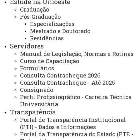
Estude na Unioeste
o Programa de Educação Tutorial (PET) do curso de
Graduação
Serviço Social na temática ambiental.
Pós-Graduação
Especializações
E-mail da
Mestrado e Doutorado
coordenadora:
omarize@hotmail.com
Residências
Servidores
Telefone:
(45) 99931 7488
Manual de Legislação, Normas e Rotinas
Curso de Capacitação
Página
Formulários
Eletrônica:
https://www.unioeste.br/portal/carta-de-
Consulta Contracheque 2026
servicos/campus-de-toledo-carta-de-servicos
Consulta Contracheque - Até 2025
Consignado
Endereço para atendimento presencial e
Perfil Profissiográfico - Carreira Técnica
Universitária
correspondência:
Transparência
UNIOESTE – Campus de Toledo - Andar Térreo –
Portal de Transparência Institucional
(PTI) - Dados e Informações
Bloco do centro de Ciências Sociais Aplicadas. Rua
Portal da Transparência do Estado (PTE -
Guaíra, 3141 - Jardim Santa Maria - CEP: 85903-220,