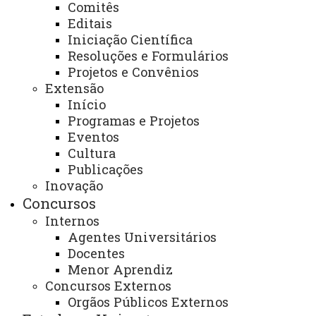
Comitês
- Receber, analisar e dar procedimentos a solicitações
Editais
Acadêmicas;
Iniciação Científica
Resoluções e Formulários
- Analisar, controlar e atribuir atividades docentes;
Projetos e Convênios
- Auxiliar com informações aos acadêmicos;
Extensão
- Cadastrar horários e docentes responsáveis pelas
Início
disciplinas no
Academus
.
Programas e Projetos
Eventos
e-mail:
toledo.bquimica@unioeste.br
Cultura
Publicações
Telefone:
(45) 3379-7065 ou 3379-7063
Inovação
Concursos
Página Eletrônica
:
Internos
www.unioeste.br/portal/prograd-outros/cursos-
Agentes Universitários
campus-todos/toledocampus/bacharelado-em-quimica
Docentes
Menor Aprendiz
Endereço para atendimento presencial e
Concursos Externos
correspondência:
Orgãos Públicos Externos