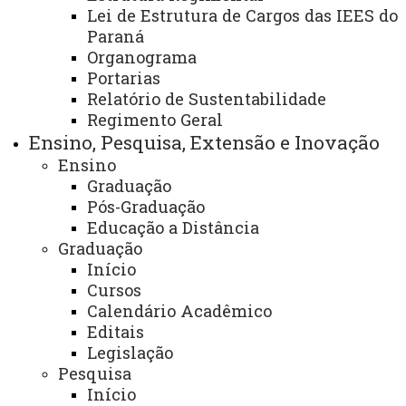
Lei de Estrutura de Cargos das IEES do
Paraná
Centro de Engenharias e Ciências Exatas -
Organograma
Portarias
CECE/Toledo
Relatório de Sustentabilidade
Coordenação do Curso de Química Bacharelado
Regimento Geral
(CCQB)
Ensino, Pesquisa, Extensão e Inovação
Finalidade e competências:
Ensino
Graduação
- Atendimento pedagógico e administrativo do
Pós-Graduação
curso.
Educação a Distância
Graduação
- Controle das atividades de ensino do curso
Início
- Auxílio no controle das atividades docentes junto ao
Cursos
centro afeto.
Calendário Acadêmico
Editais
Descrição dos serviços oferecidos:
Legislação
Pesquisa
- Elaborar e executar o Projeto Político
Início
Pedagógico do Curso