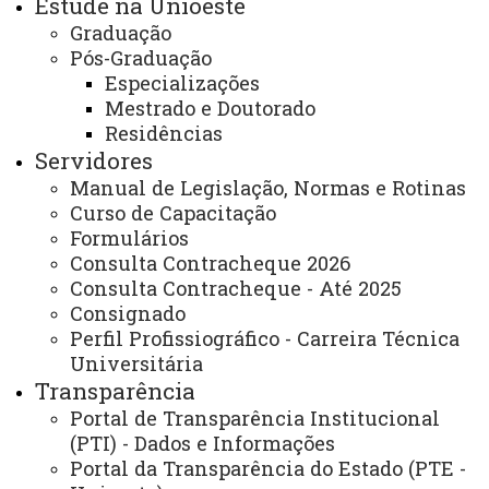
Estude na Unioeste
UNIOESTE - Coordenações dos cursos do CECE,
Graduação
bloco C2, Rua Guaíra 3141, Jardim La Salle, Toledo-PR,
Pós-Graduação
Especializações
CEP 85903-220.
Mestrado e Doutorado
Residências
Dias e horários de Atendimento:
Servidores
Segunda-feira a sexta-feira das 9h00 às 11h00,
Manual de Legislação, Normas e Rotinas
das 13h30min às 17h00 e das 19h00 às 21h30min.
Curso de Capacitação
Formulários
ATUALIZAÇÃO MAIS RECENTE: 03 DE MAIO DE 2024
Consulta Contracheque 2026
ACESSOS: 1017
Consulta Contracheque - Até 2025
Consignado
Perfil Profissiográfico - Carreira Técnica
Você está aqui:
Unioeste
Carta de Serviços
Universitária
Campus de Toledo - Carta de Serviços
Lista de Itens de Toledo
Transparência
Colegiado do Curso de Química - Bacharelado -
Portal de Transparência Institucional
CCQB
(PTI) - Dados e Informações
Portal da Transparência do Estado (PTE -