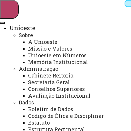
Unioeste
Sobre
Pesquisar
A Unioeste
Missão e Valores
Unioeste em Números
Memória Institucional
Webmail
Sistemas
Telefones
Administração
Arquivo Virtual
Campus
Gabinete Reitoria
Secretaria Geral
Conselhos Superiores
Avaliação Institucional
Dados
Boletim de Dados
Colegiado do Curso de Química -
Código de Ética e Disciplinar
Bacharelado - CCQB
Estatuto
Estrutura Regimental