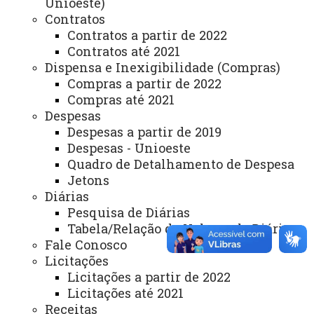
Unioeste)
Contratos
Contratos a partir de 2022
Contratos até 2021
ACESSE
Dispensa e Inexigibilidade (Compras)
Acesso Restrito (Editores do Portal)
Compras a partir de 2022
Compras até 2021
Arquivo Virtual
Despesas
Despesas a partir de 2019
Bibliotecas
Despesas - Unioeste
Identidade Visual
Quadro de Detalhamento de Despesa
Jetons
Mapa do Site
Diárias
Ouvidoria
Pesquisa de Diárias
Tabela/Relação de Valores de Diárias
Portal Office 365
Fale Conosco
Licitações
Sistemas
Licitações a partir de 2022
Telefones
Licitações até 2021
Receitas