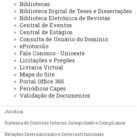
Bibliotecas
Biblioteca Digital de Teses e Dissertações
Biblioteca Eletrônica de Revistas
ASSESSORIAS
Central de Eventos
Central de Estágios
Assistência Estudantil
Consulta de Usuário do Domínio
Auditoria Interna
eProtocolo
Fale Conosco - Unioeste
Avaliação Institucional
Licitações e Pregões
Convênios e Captação de Recursos
Livraria Virtual
Mapa do Site
Corregedoria da Unioeste
Portal Office 365
Periódicos Capes
Comunicação Social
Validação de Documentos
Igualdade e Promoção Social
Jurídica
Sistema de Controle Interno, Integridade e Compliance
Relações Internacionais e Interinstitucionais