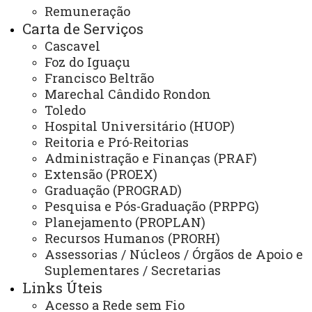
Webmail
Remuneração
Carta de Serviços
Cascavel
REITORIA
Foz do Iguaçu
Secretaria Geral
Francisco Beltrão
Marechal Cândido Rondon
Gabinete Reitoria
Toledo
Hospital Universitário (HUOP)
Secretaria dos Conselhos Superiores
Reitoria e Pró-Reitorias
Administração e Finanças (PRAF)
PRÓ-REITORIAS
Extensão (PROEX)
Administração e Finanças
Graduação (PROGRAD)
Pesquisa e Pós-Graduação (PRPPG)
Extensão
Planejamento (PROPLAN)
Graduação
Recursos Humanos (PRORH)
Assessorias / Núcleos / Órgãos de Apoio e
Pesquisa/Pós Graduação
Suplementares / Secretarias
Recursos Humanos
Links Úteis
Acesso a Rede sem Fio
Planejamento