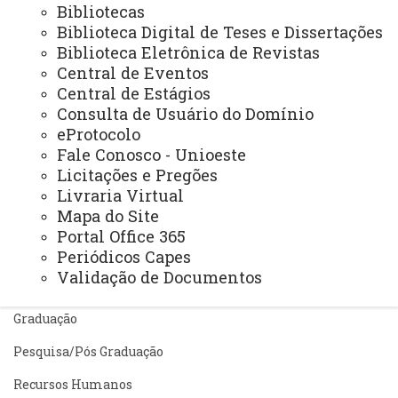
Bibliotecas
Webmail
Biblioteca Digital de Teses e Dissertações
Biblioteca Eletrônica de Revistas
Central de Eventos
Central de Estágios
REITORIA
Consulta de Usuário do Domínio
Secretaria Geral
eProtocolo
Gabinete Reitoria
Fale Conosco - Unioeste
Licitações e Pregões
Secretaria dos Conselhos Superiores
Livraria Virtual
Mapa do Site
PRÓ-REITORIAS
Portal Office 365
Administração e Finanças
Periódicos Capes
Validação de Documentos
Extensão
Graduação
Pesquisa/Pós Graduação
Recursos Humanos