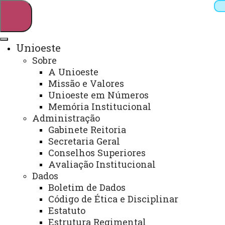
Unioeste
Sobre
Pesquisar
A Unioeste
Missão e Valores
Unioeste em Números
Memória Institucional
Webmail
Sistemas
Telefones
Administração
Arquivo Virtual
Campus
Gabinete Reitoria
Secretaria Geral
Conselhos Superiores
Avaliação Institucional
Dados
Boletim de Dados
Programa de Pós-Graduação em
Código de Ética e Disciplinar
Ciências Ambientais – PPGCA
Estatuto
Estrutura Regimental