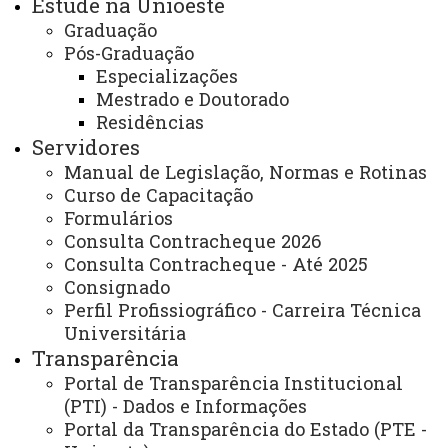
Estude na Unioeste
discente é acompanhado pelo orientador e pelo
Graduação
professor responsável da disciplina do estágio;
Pós-Graduação
Especializações
Durante todo o período do curso os discentes são
Mestrado e Doutorado
supervisionados e recebem orientações, por parte do
Residências
coordenador e da assistente, sobre seus prazos e suas
Servidores
obrigações para poder concluir o curso.
Manual de Legislação, Normas e Rotinas
Curso de Capacitação
E-mail:
Formulários
toledo.mestradoambientais@unioeste.br
Consulta Contracheque 2026
Consulta Contracheque - Até 2025
Telefone:
(45) 3379-7000 – ramal 7173
Consignado
Perfil Profissiográfico - Carreira Técnica
Página Eletrônica
:
Universitária
www5.unioeste.br/portalunioeste/pos/ppgca
Transparência
Portal de Transparência Institucional
Endereço para atendimento presencial e
(PTI) - Dados e Informações
correspondência:
Portal da Transparência do Estado (PTE -