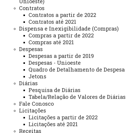
Unioeste)
UNIOESTE – Bloco B3 – 1º Andar- Sala 204
Contratos
- Setor PPGCA
Contratos a partir de 2022
Contratos até 2021
Rua Guaíra, 3141 - Jardim Santa Maria, CEP 85.903-220,
Dispensa e Inexigibilidade (Compras)
Toledo – Paraná.
Compras a partir de 2022
Compras até 2021
Dias e horários de Atendimento:
Despesas
Despesas a partir de 2019
Segunda-feira a sexta-feira das 7h15 às 11h45 e
Despesas - Unioeste
das 13h30 às 17h00
Quadro de Detalhamento de Despesa
Jetons
ATUALIZAÇÃO MAIS RECENTE: 02 DE MAIO DE 2024
ACESSOS: 1054
Diárias
Pesquisa de Diárias
Tabela/Relação de Valores de Diárias
Você está aqui:
Unioeste
Carta de Serviços
Fale Conosco
Campus de Toledo - Carta de Serviços
Licitações
Lista de Itens de Toledo
Programa de Pós-Graduação em Ciências
Licitações a partir de 2022
Ambientais – PPGCA
Licitações até 2021
Receitas