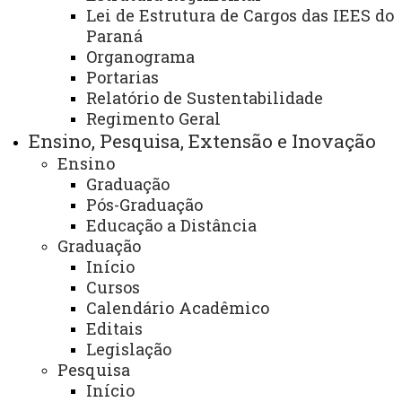
Lei de Estrutura de Cargos das IEES do
Paraná
Centro de Engenharia e Ciências Exatas -
Organograma
Portarias
CECE/Toledo
Relatório de Sustentabilidade
Regimento Geral
Área:
Ciências Ambientais
Ensino, Pesquisa, Extensão e Inovação
Ensino
Finalidade e competências:
Graduação
Pós-Graduação
O Programa de Pós-Graduação em Ciências
Educação a Distância
Ambientais tem por objetivo qualificar e formar
Graduação
profissionais em sistemas ambientais, tecnologias
Início
ambientais, sustentabilidade e educação ambiental;
Cursos
Calendário Acadêmico
O Pós-graduado estará apto para o exercício
Editais
Legislação
profissional, no magistério superior e na pesquisa,
Pesquisa
estando qualificado e capacitado na teoria e na prática,
Início
para o desenvolvimento de projetos que busquem a