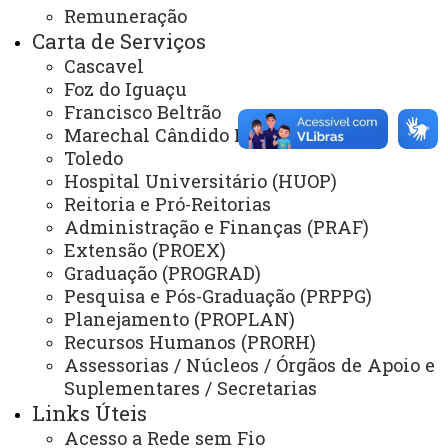
Remuneração
Carta de Serviços
Cascavel
Foz do Iguaçu
Francisco Beltrão
ACESSE
Marechal Cândido Rondon
Acesso Restrito (Editores do Portal)
Toledo
Arquivo Virtual
Hospital Universitário (HUOP)
Reitoria e Pró-Reitorias
Bibliotecas
Administração e Finanças (PRAF)
Extensão (PROEX)
Identidade Visual
Graduação (PROGRAD)
Mapa do Site
Pesquisa e Pós-Graduação (PRPPG)
Planejamento (PROPLAN)
Ouvidoria
Recursos Humanos (PRORH)
Portal Office 365
Assessorias / Núcleos / Órgãos de Apoio e
Suplementares / Secretarias
Sistemas
Links Úteis
Telefones
Acesso a Rede sem Fio