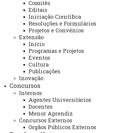
Comitês
regionais, nacionais e internacionais.
Editais
- Contribuir com desenvolvimento
Iniciação Científica
Resoluções e Formulários
socioeconômico ambiental pela formação de
Projetos e Convênios
profissionais capacitados em atender a demanda da
Extensão
sociedade em que estiver inserido e aprimorá-la com o
Início
conhecimento recebido pelo Programa de Mestrado em
Programas e Projetos
Eventos
Economia.
Cultura
Descrição dos serviços oferecidos:
Publicações
Inovação
- O Programa de Pós-graduação em Economia
Concursos
desenvolve os três tripés da universidade: Ensino,
Internos
Agentes Universitários
pesquisa e extensão, principalmente nas linhas de
Docentes
pesquisa em desenvolvimento Econômico Regional e
Menor Aprendiz
Economia do Agronegócio.
Concursos Externos
Orgãos Públicos Externos
- Promover a integração Universidade/Sociedade