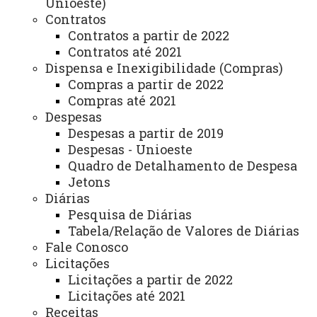
Unioeste)
Segunda-feira a sexta-feira das 8h00 às 12h00 e
Contratos
das 13h00 às 17h00.
Contratos a partir de 2022
Contratos até 2021
ATUALIZAÇÃO MAIS RECENTE: 02 DE MAIO DE 2024
Dispensa e Inexigibilidade (Compras)
ACESSOS: 1031
Compras a partir de 2022
Compras até 2021
Despesas
Você está aqui:
Unioeste
Carta de Serviços
Campus de Toledo - Carta de Serviços
Despesas a partir de 2019
Lista de Itens de Toledo
Despesas - Unioeste
Programa de Pós-Graduação em Economia - PGE
Quadro de Detalhamento de Despesa
Jetons
Diárias
Pesquisa de Diárias
Tabela/Relação de Valores de Diárias
Fale Conosco
ACESSE
Licitações
Licitações a partir de 2022
Acesso Restrito (Editores do Portal)
Licitações até 2021
Arquivo Virtual
Receitas