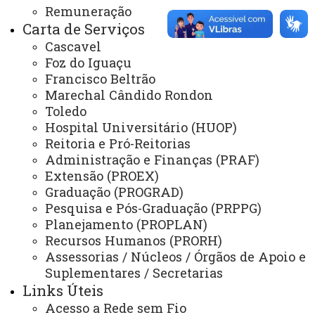
Remuneração
Bibliotecas
Carta de Serviços
Identidade Visual
Cascavel
Foz do Iguaçu
Mapa do Site
Francisco Beltrão
Marechal Cândido Rondon
Ouvidoria
Toledo
Portal Office 365
Hospital Universitário (HUOP)
Reitoria e Pró-Reitorias
Sistemas
Administração e Finanças (PRAF)
Telefones
Extensão (PROEX)
Graduação (PROGRAD)
Webmail
Pesquisa e Pós-Graduação (PRPPG)
Planejamento (PROPLAN)
Recursos Humanos (PRORH)
REITORIA
Assessorias / Núcleos / Órgãos de Apoio e
Suplementares / Secretarias
Secretaria Geral
Links Úteis
Gabinete Reitoria
Acesso a Rede sem Fio