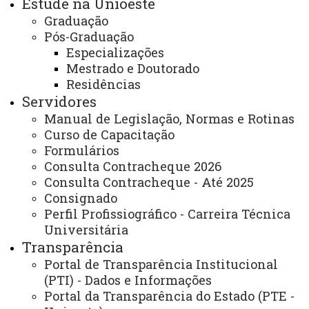
Estude na Unioeste
incentivando a realização da pesquisa aplicada e
Graduação
participando de fóruns, conselhos, projetos e pesquisas
Pós-Graduação
ligados ao desenvolvimento regional.
Especializações
Mestrado e Doutorado
E-mail:
toledo.mestradoeconomia@unioeste.br
Residências
Servidores
Telefone:
(45) 3379-4002
Manual de Legislação, Normas e Rotinas
Curso de Capacitação
Página Eletrônica
:
Formulários
https://www5.unioeste.br/portalunioeste/pos/pge
Consulta Contracheque 2026
Consulta Contracheque - Até 2025
Endereço para atendimento presencial e
Consignado
correspondência:
Perfil Profissiográfico - Carreira Técnica
Universitária
Rua Guaíra, 3141 – Bloco E2, sala 207 (2º andar),
Transparência
Jardim Santa Maria, CEP 85.903-220, Toledo – Paraná.
Portal de Transparência Institucional
(PTI) - Dados e Informações
Dias e horários de Atendimento:
Portal da Transparência do Estado (PTE -