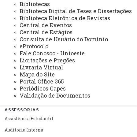
Bibliotecas
Secretaria dos Conselhos Superiores
Biblioteca Digital de Teses e Dissertações
Biblioteca Eletrônica de Revistas
PRÓ-REITORIAS
Central de Eventos
Administração e Finanças
Central de Estágios
Consulta de Usuário do Domínio
Extensão
eProtocolo
Graduação
Fale Conosco - Unioeste
Licitações e Pregões
Pesquisa/Pós Graduação
Livraria Virtual
Mapa do Site
Recursos Humanos
Portal Office 365
Planejamento
Periódicos Capes
Validação de Documentos
ASSESSORIAS
Assistência Estudantil
Auditoria Interna