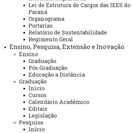
Lei de Estrutura de Cargos das IEES do
Paraná
Centro de Ciências Sociais Aplicadas - CCSA/Toledo
Organograma
Portarias
Relatório de Sustentabilidade
Finalidade e competências:
Regimento Geral
Ensino, Pesquisa, Extensão e Inovação
- Programa de mestrado em Economia visa a
Ensino
formação de massa crítica para resolução de problemas
Graduação
socioeconômicos, com isto formar capital humano
Pós-Graduação
embasado nos métodos quantitativos, histórico e teoria
Educação a Distância
Graduação
econômica para vencer os obstáculos que impedem o
Início
desenvolvimento de uma sociedade mais equilibrada em
Cursos
termos econômicos e com justiça social.
Calendário Acadêmico
Editais
- Promover estudos sobre os fenômenos
Legislação
socioeconômicos em suas manifestações regionais,
Pesquisa
contribuindo para a solução de problemas locais,
Início