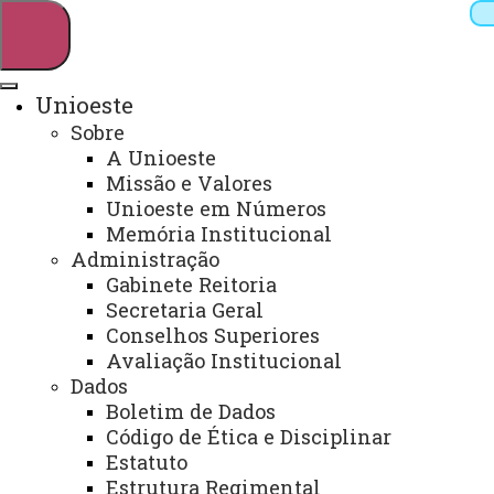
Unioeste
Sobre
Pesquisar
A Unioeste
Missão e Valores
Unioeste em Números
Memória Institucional
Webmail
Sistemas
Telefones
Administração
Arquivo Virtual
Campus
Gabinete Reitoria
Secretaria Geral
Conselhos Superiores
Avaliação Institucional
Dados
Boletim de Dados
Programa de Pós-Graduação em
Código de Ética e Disciplinar
Economia - PGE
Estatuto
Estrutura Regimental