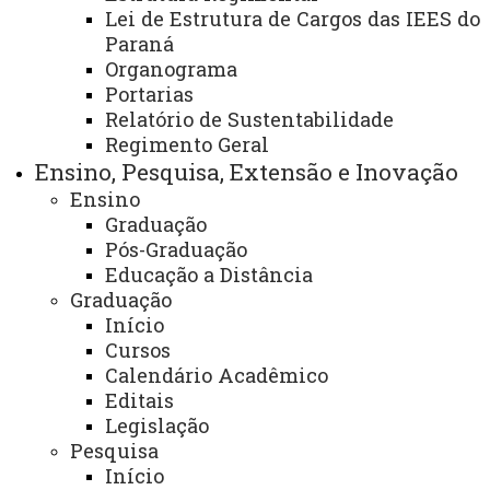
NEPIS
Lei de Estrutura de Cargos das IEES do
Paraná
Organograma
Portarias
Centro de Ciências Sociais Aplicadas -
Relatório de Sustentabilidade
CCSA/Toledo.
Regimento Geral
Ensino, Pesquisa, Extensão e Inovação
Ensino
Graduação
Finalidade e competências:
Pós-Graduação
- Contribuir para o avanço dos estudos sobre
Educação a Distância
Graduação
gestão secretarial, práticas inovadoras em secretariado
Início
e suas manifestações sociais, econômicas, culturais e
Cursos
ambientais;
Calendário Acadêmico
Editais
- Dar suporte aos processos organizacionais à
Legislação
comunidade interna e externa, propiciando expandir suas
Pesquisa
potencialidades, sua eficiência administrativa e sua
Início