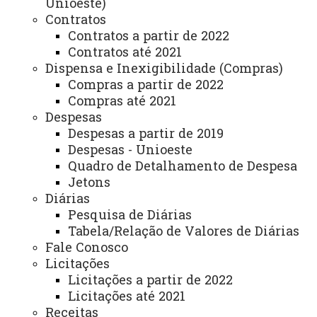
Unioeste)
de fortalecer a produção dos saberes na área de
Contratos
Secretariado e Gestão, além da formação de parcerias e
Contratos a partir de 2022
trocas de conhecimentos;
Contratos até 2021
Dispensa e Inexigibilidade (Compras)
- Desenvolvimento de Escolas de Idiomas e
Compras a partir de 2022
Compras até 2021
aplicação de exames de proficiência em línguas
Despesas
estrangeiras, por meio do CELTO, que atende
Despesas a partir de 2019
comunidade externa e interna.
Despesas - Unioeste
Quadro de Detalhamento de Despesa
E-mail:
carla.schmidt@unioeste.br
Jetons
Diárias
Telefone:
(45) 3379 – 7049
Pesquisa de Diárias
Tabela/Relação de Valores de Diárias
Página eletrônica:
Fale Conosco
https://www.unioeste.br/portal/carta-de-
Licitações
servicos/campus-de-toledo-carta-de-servicos
Licitações a partir de 2022
Licitações até 2021
Endereço para atendimento presencial e
Receitas