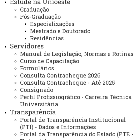
Estude na Unioeste
voltados à comunidade externa, com o intuito de atender
Graduação
as demandas sociais e organizacionais da comunidade
Pós-Graduação
regional, a citar: Secretariado Executivo: preparando
Especializações
para o primeiro emprego; Empoderando Mulheres do
Mestrado e Doutorado
Residências
Campo: capacitação para gestão e liderança em
Servidores
empreendimentos de turismo rural sustentável;
Manual de Legislação, Normas e Rotinas
Concurso de Contos Paulo Leminski; Curso de Práticas
Curso de Capacitação
de Secretariado Executivo (comunidade externa e
Formulários
interna);
Consulta Contracheque 2026
Consulta Contracheque - Até 2025
- Desenvolvimento de ações, projetos e
Consignado
iniciativas voltadas ao fomento da pesquisa científica na
Perfil Profissiográfico - Carreira Técnica
Universitária
área de Secretariado a exemplo: Grupo de Pesquisa
Transparência
GPSEB; Projeto GPSEB Escola; Periódico Revista
Portal de Transparência Institucional
Expectativa;
(PTI) - Dados e Informações
Portal da Transparência do Estado (PTE -
- Promoção de eventos e palestras, com o intuito