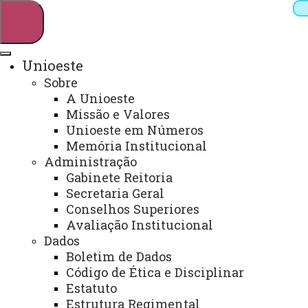
Unioeste
Sobre
Pesquisar
A Unioeste
Missão e Valores
Unioeste em Números
Memória Institucional
Webmail
Sistemas
Telefones
Administração
Arquivo Virtual
Campus
Gabinete Reitoria
Secretaria Geral
Conselhos Superiores
Avaliação Institucional
Dados
Boletim de Dados
Núcleo de Estudos e Práticas
Código de Ética e Disciplinar
Inovadoras em Secretariado -
Estatuto
Estrutura Regimental