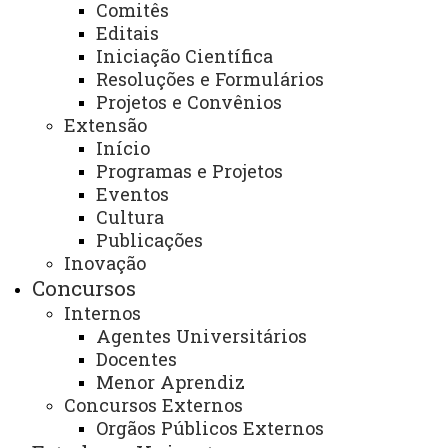
Comitês
qualidade de vida no trabalho;
Editais
Iniciação Científica
- Contribuir para a geração do conhecimento,
Resoluções e Formulários
estimulando a qualificação dos recursos humanos da
Projetos e Convênios
Unioeste e de outras organizações;
Extensão
Início
- Divulgar as produções e atividades dos
Programas e Projetos
membros do Colegiado, com o intuito de fortalecer os
Eventos
cursos de capacitação provenientes do Núcleo, dando
Cultura
Publicações
visibilidade às ações da equipe;
Inovação
Concursos
- Colaborar para a implantação do Mestrado
Internos
Profissional na área de Assessoria Executiva, inédito no
Agentes Universitários
Brasil.
Docentes
Menor Aprendiz
Descrição dos serviços oferecidos:
Concursos Externos
Orgãos Públicos Externos
- Desenvolvimento de Projetos de Extensão