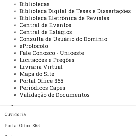
Bibliotecas
Secretariado - NEPIS
Biblioteca Digital de Teses e Dissertações
Biblioteca Eletrônica de Revistas
Central de Eventos
Central de Estágios
Consulta de Usuário do Domínio
eProtocolo
ACESSE
Fale Conosco - Unioeste
Acesso Restrito (Editores do Portal)
Licitações e Pregões
Livraria Virtual
Arquivo Virtual
Mapa do Site
Portal Office 365
Bibliotecas
Periódicos Capes
Identidade Visual
Validação de Documentos
Mapa do Site
Ouvidoria
Portal Office 365