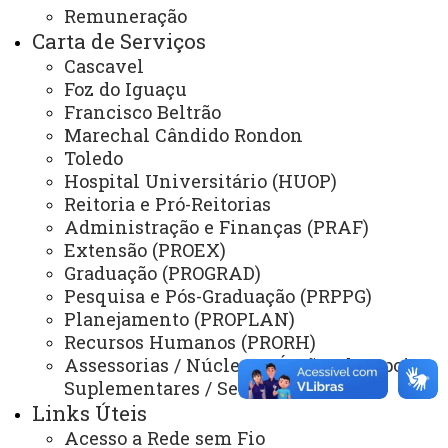
correspondência:
Remuneração
Carta de Serviços
UNIOESTE – CAMPUS DE TOLEDO -
Cascavel
NEPIS/CCSA
Foz do Iguaçu
Francisco Beltrão
Rua Guaíra, 3141 - Jardim Santa Maria - Toledo,
Marechal Cândido Rondon
Pr - CEP: 85903-220
Toledo
Hospital Universitário (HUOP)
Dias e horários de Atendimento:
Reitoria e Pró-Reitorias
Administração e Finanças (PRAF)
Segunda-feira a sexta-feira das 8h00 às 12h00 e
Extensão (PROEX)
das 13h00 às 17h00
Graduação (PROGRAD)
Pesquisa e Pós-Graduação (PRPPG)
ATUALIZAÇÃO MAIS RECENTE: 02 DE MAIO DE 2024
Planejamento (PROPLAN)
ACESSOS: 1012
Recursos Humanos (PRORH)
Assessorias / Núcleos / Órgãos de Apoio e
Suplementares / Secretarias
Você está aqui:
Unioeste
Carta de Serviços
Campus de Toledo - Carta de Serviços
Links Úteis
Lista de Itens de Toledo
Acesso a Rede sem Fio
Núcleo de Estudos e Práticas Inovadoras em