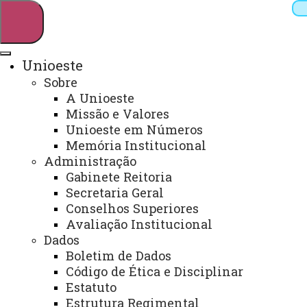
Unioeste
Sobre
Pesquisar
A Unioeste
Missão e Valores
Unioeste em Números
Memória Institucional
Webmail
Sistemas
Telefones
Administração
Arquivo Virtual
Campus
Gabinete Reitoria
Secretaria Geral
Conselhos Superiores
Avaliação Institucional
Dados
Boletim de Dados
Biblioteca - Campus de Toledo
Código de Ética e Disciplinar
Estatuto
Estrutura Regimental