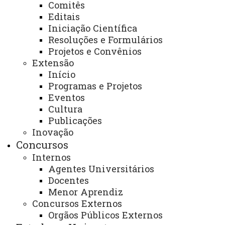
Comitês
Descrição dos serviços oferecidos:
Editais
- Empréstimos, devoluções e renovações de
Iniciação Científica
Resoluções e Formulários
materiais bibliográficos;
Projetos e Convênios
Extensão
- Empréstimo entre campus;
Início
- Empréstimo entre instituições;
Programas e Projetos
Eventos
- Renovações on-line;
Cultura
Publicações
- Reserva de materiais on-line;
Inovação
Concursos
- Consulta ao histórico;
Internos
Agentes Universitários
- Definição de perfis de interesse para
Docentes
recebimento de e-mails de novas aquisições;
Menor Aprendiz
Concursos Externos
- Emissão de e-mail para: aquisição de materiais
Orgãos Públicos Externos
sugeridos; aviso de devolução e cobrança;