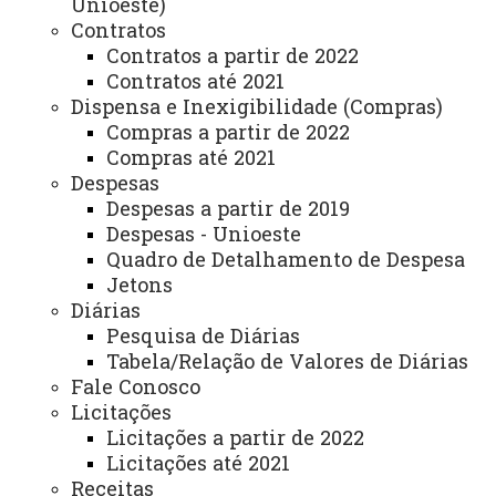
Unioeste)
Dissertações – BDTD;
Contratos
Contratos a partir de 2022
- Acesso ao Portal Periódicos da Coordenação
Contratos até 2021
de Aperfeiçoamento
Dispensa e Inexigibilidade (Compras)
Compras a partir de 2022
Pessoal de Nível Superior (Capes);
Compras até 2021
Despesas
E-mail:
toledo.biblioteca@unioeste.br
Despesas a partir de 2019
Despesas - Unioeste
Telefone:
(45) 3379-7068 / 3379-7110 / 3379-
Quadro de Detalhamento de Despesa
7066
Jetons
Diárias
Página Eletrônica
:
Pesquisa de Diárias
https://www.unioeste.br/portal/bibliotecas/inicio
Tabela/Relação de Valores de Diárias
Fale Conosco
Endereço para atendimento presencial e
Licitações
correspondência:
Licitações a partir de 2022
Licitações até 2021
Rua Guaíra, 3141 – Jardim Santa Maria, CEP
Receitas