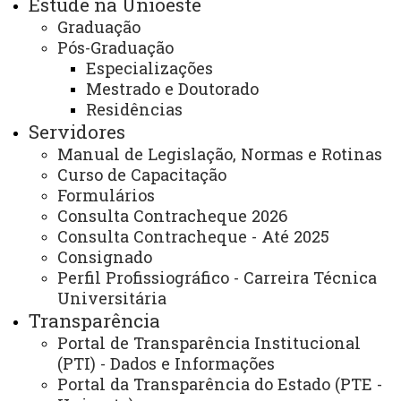
Estude na Unioeste
Graduação
- Comutação bibliográfica;
Pós-Graduação
Especializações
- Ficha catalográfica online de teses,
Mestrado e Doutorado
dissertações, trabalhos de graduação e especialização;
Residências
Servidores
- Normas técnicas (ABNT, APA, Vancouver,
Manual de Legislação, Normas e Rotinas
Estilo Chicago, MLA, ACM, ACS, ASCE. IEEE);
Curso de Capacitação
Formulários
- Acesso às Normas da ABNT via
Consulta Contracheque 2026
Pergamum/Taget GEDWeb;
Consulta Contracheque - Até 2025
Consignado
- Doações de materiais;
Perfil Profissiográfico - Carreira Técnica
Universitária
- Orientação aos usuários;
Transparência
Portal de Transparência Institucional
- Atendimento a comunidade interna e externa;
(PTI) - Dados e Informações
Portal da Transparência do Estado (PTE -
- Acesso à Biblioteca Digital de Teses e