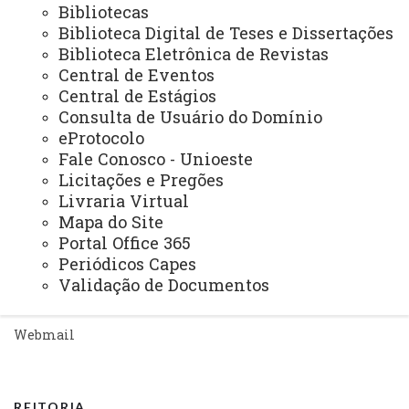
ACESSE
Bibliotecas
Acesso Restrito (Editores do Portal)
Biblioteca Digital de Teses e Dissertações
Biblioteca Eletrônica de Revistas
Arquivo Virtual
Central de Eventos
Central de Estágios
Bibliotecas
Consulta de Usuário do Domínio
Identidade Visual
eProtocolo
Fale Conosco - Unioeste
Mapa do Site
Licitações e Pregões
Livraria Virtual
Ouvidoria
Mapa do Site
Portal Office 365
Portal Office 365
Periódicos Capes
Sistemas
Validação de Documentos
Telefones
Webmail
REITORIA