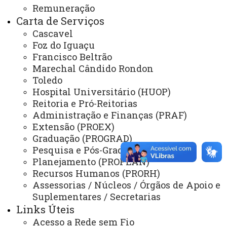
85903-220, Toledo – Paraná – BLOCO D1 - Biblioteca
Remuneração
Carta de Serviços
Dias e horários de Atendimento:
Cascavel
Foz do Iguaçu
Segunda-feira a sexta-feira das 8h00 às 12h00 e
Francisco Beltrão
das 13h00 às 22h00
Marechal Cândido Rondon
Toledo
ATUALIZAÇÃO MAIS RECENTE: 02 DE MAIO DE 2024
Hospital Universitário (HUOP)
ACESSOS: 1582
Reitoria e Pró-Reitorias
Administração e Finanças (PRAF)
Extensão (PROEX)
Você está aqui:
Unioeste
Carta de Serviços
Campus de Toledo - Carta de Serviços
Graduação (PROGRAD)
Lista de Itens de Toledo
Pesquisa e Pós-Graduação (PRPPG)
Biblioteca - Campus de Toledo
Planejamento (PROPLAN)
Recursos Humanos (PRORH)
Assessorias / Núcleos / Órgãos de Apoio e
Suplementares / Secretarias
Links Úteis
Acesso a Rede sem Fio