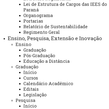
Lei de Estrutura de Cargos das IEES do
Finalidade e competências:
Paraná
Organograma
- Inserida em uma universidade que tem por
Portarias
sua missão produzir, sistematizar e socializar o
Relatório de Sustentabilidade
Regimento Geral
conhecimento, contribuindo assim para o
Ensino, Pesquisa, Extensão e Inovação
desenvolvimento humano, científico, tecnológico e
Ensino
regional, comprometida com a justiça, democracia,
Graduação
cidadania e responsabilidade social, a biblioteca
Pós-Graduação
universitária propicia a integração das demais
Educação a Distância
Graduação
bibliotecas dos campi da Unioeste e gerencia o
Início
acervo bibliográfico, apoiando assim as unidades
Cursos
universitárias e demais órgãos em suas atividades
Calendário Acadêmico
de ensino, pesquisa e extensão, auxiliando a
Editais
Unioeste na efetivação de sua missão bem como
Legislação
Pesquisa
cumprindo com seu papel social.
Início