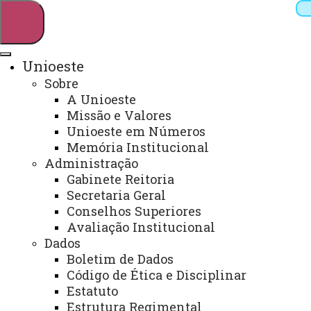
Unioeste
Sobre
Pesquisar
A Unioeste
Missão e Valores
Unioeste em Números
Memória Institucional
Webmail
Sistemas
Telefones
Administração
Arquivo Virtual
Campus
Gabinete Reitoria
Secretaria Geral
Conselhos Superiores
Avaliação Institucional
Dados
Boletim de Dados
Secretaria Financeira – Campus
Código de Ética e Disciplinar
de Toledo
Estatuto
Estrutura Regimental