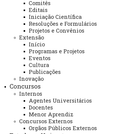
Comitês
Editais
- Atendimentos de serviços financeiros à
Iniciação Científica
Comunidade externa (fornecedores de materiais e
Resoluções e Formulários
prestadores de serviços)
Projetos e Convênios
Extensão
- Atendimento aos Docentes na elaboração,
Início
execução e prestação de Contas de Convênios com
Programas e Projetos
Órgãos Financiadores.
Eventos
Cultura
E-mail:
toledo.secfinanceira@unioeste.br
Publicações
Inovação
Telefone:
(45) 3379-7016, 3379-7017, 3379-
Concursos
7101
Internos
Agentes Universitários
Página
Docentes
Eletrônica
https://www.unioeste.br/portal/campus-
Menor Aprendiz
Concursos Externos
toledo/secretarias-toledo/secretaria-
Orgãos Públicos Externos
financeira/apresentacao