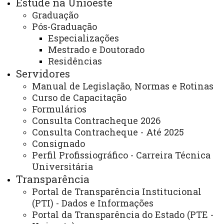
Estude na Unioeste
Graduação
Endereço para atendimento presencial e
Pós-Graduação
correspondência:
Especializações
Mestrado e Doutorado
Residências
Rua Guaíra, 3141 – JD. Santa Maria, CEP 85.903-220,
Servidores
Toledo – Paraná – Prédio Administrativo – Bloco B1 – 1º
Manual de Legislação, Normas e Rotinas
Piso.
Curso de Capacitação
Formulários
Dias e horários de Atendimento:
Consulta Contracheque 2026
Consulta Contracheque - Até 2025
Segunda-feira a sexta-feira das 7h30 às 11h30 e
Consignado
das 13h00 às 17h00.
Perfil Profissiográfico - Carreira Técnica
Universitária
ATUALIZAÇÃO MAIS RECENTE: 25 DE ABRIL DE
Transparência
2024
ACESSOS: 936
Portal de Transparência Institucional
(PTI) - Dados e Informações
Portal da Transparência do Estado (PTE -
Você está aqui:
Unioeste
Carta de Serviços