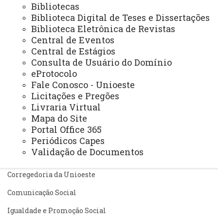
Bibliotecas
Pesquisa/Pós Graduação
Biblioteca Digital de Teses e Dissertações
Biblioteca Eletrônica de Revistas
Recursos Humanos
Central de Eventos
Planejamento
Central de Estágios
Consulta de Usuário do Domínio
eProtocolo
Fale Conosco - Unioeste
ASSESSORIAS
Licitações e Pregões
Assistência Estudantil
Livraria Virtual
Mapa do Site
Auditoria Interna
Portal Office 365
Avaliação Institucional
Periódicos Capes
Validação de Documentos
Convênios e Captação de Recursos
Corregedoria da Unioeste
Comunicação Social
Igualdade e Promoção Social