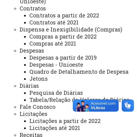
Unioeste)
Campus de Toledo - Carta de Serviços
Contratos
Lista de Itens de Toledo
Secretaria Financeira – Campus de Toledo
Contratos a partir de 2022
Contratos até 2021
Dispensa e Inexigibilidade (Compras)
Compras a partir de 2022
Compras até 2021
Despesas
Despesas a partir de 2019
ACESSE
Despesas - Unioeste
Acesso Restrito (Editores do Portal)
Quadro de Detalhamento de Despesa
Jetons
Arquivo Virtual
Diárias
Bibliotecas
Pesquisa de Diárias
Tabela/Relação de Valores de Diárias
Identidade Visual
Fale Conosco
Mapa do Site
Licitações
Licitações a partir de 2022
Ouvidoria
Licitações até 2021
Receitas
Portal Office 365