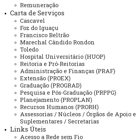
Remuneração
Sistemas
Carta de Serviços
Cascavel
Telefones
Foz do Iguaçu
Webmail
Francisco Beltrão
Marechal Cândido Rondon
Toledo
Hospital Universitário (HUOP)
REITORIA
Reitoria e Pró-Reitorias
Secretaria Geral
Administração e Finanças (PRAF)
Extensão (PROEX)
Gabinete Reitoria
Graduação (PROGRAD)
Secretaria dos Conselhos Superiores
Pesquisa e Pós-Graduação (PRPPG)
Planejamento (PROPLAN)
PRÓ-REITORIAS
Recursos Humanos (PRORH)
Assessorias / Núcleos / Órgãos de Apoio e
Administração e Finanças
Suplementares / Secretarias
Extensão
Links Úteis
Acesso a Rede sem Fio
Graduação