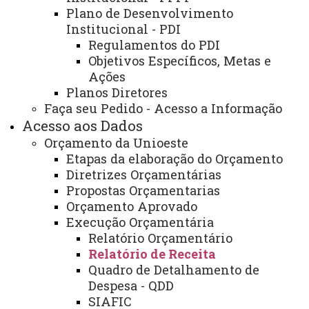
Plano de Desenvolvimento
Institucional - PDI
Regulamentos do PDI
Objetivos Específicos, Metas e
Ações
Planos Diretores
ACESSE
Faça seu Pedido - Acesso a Informação
Acesso Restrito (Editores do Portal)
Acesso aos Dados
Orçamento da Unioeste
Arquivo Virtual
Etapas da elaboração do Orçamento
Bibliotecas
Diretrizes Orçamentárias
Propostas Orçamentarias
Identidade Visual
Orçamento Aprovado
Execução Orçamentária
Mapa do Site
Relatório Orçamentário
Ouvidoria
Relatório de Receita
Quadro de Detalhamento de
Portal Office 365
Despesa - QDD
SIAFIC
Sistemas