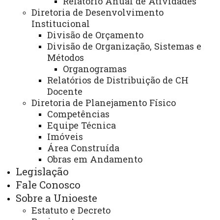
Institucional
Relatório Anual de Atividades
PDI
Sobre
Diretoria de Desenvolvimento
Nós
Institucional
Divisão de Orçamento
RELATÓRIO DE RECEITA
Divisão de Organização, Sistemas e
Métodos
Você está aqui:
Unioeste
PROPLAN
Organogramas
Transparência
Planejamento e Orçamento
Relatórios de Distribuição de CH
Orçamento da Unioeste
Execução Orçamentária
Docente
Relatório de Receita
Diretoria de Planejamento Físico
Competências
Equipe Técnica
Imóveis
Título
Área Construída
Relatório de Receita - 2026
Obras em Andamento
Legislação
Relatório de Receita - 2025
Fale Conosco
Relatório de Receita - 2024
Sobre a Unioeste
Estatuto e Decreto
Relatório de Receita - 2023