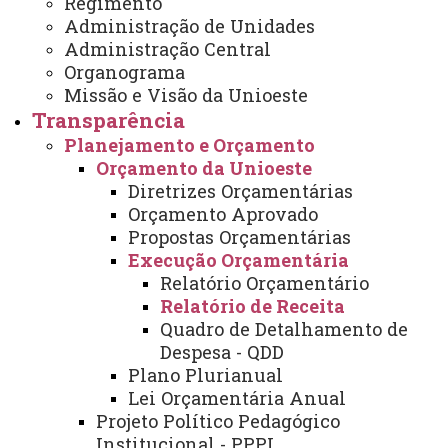
Regimento
Administração de Unidades
Relatório de Receita - 2022
Administração Central
Relatório de Receita - 2021
Organograma
Missão e Visão da Unioeste
Relatório de Receita - 2020
Transparência
Relatório de Receita - 2019
Planejamento e Orçamento
Orçamento da Unioeste
Relatório de Receita - 2018
Diretrizes Orçamentárias
Orçamento Aprovado
Relatório de Receita - 2017
Propostas Orçamentárias
Execução Orçamentária
Relatório Orçamentário
1
2
PÁGINA 1 DE 2
Relatório de Receita
Quadro de Detalhamento de
Despesa - QDD
Plano Plurianual
Você está aqui:
Unioeste
PROPLAN
Lei Orçamentária Anual
Transparência
Planejamento e Orçamento
Projeto Político Pedagógico
Orçamento da Unioeste
Execução Orçamentária
Institucional - PPPI
Relatório de Receita