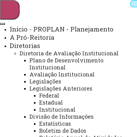
Início - PROPLAN - Planejamento
A Pró-Reitoria
Pesquisar
Diretorias
Diretoria de Avaliação Institucional
Plano de Desenvolvimento
Webmail
Sistemas
Telefones
Institucional
Avaliação Institucional
Arquivo Virtual
Campus
Legislações
Legislações Anteriores
Federal
Estadual
Institucional
Divisão de Informaçôes
Estatísticas
Início
PROPLAN
Boletim de Dados
Transparência
Av