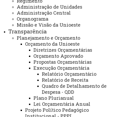
Regimento
Administração de Unidades
Obras em Andamento (Dezembro/2025)
Administração Central
Organograma
Obras em Andamento (Novembro/2025)
Missão e Visão da Unioeste
Transparência
Planejamento e Orçamento
Obras em Andamento (Outubro/2025)
Orçamento da Unioeste
Diretrizes Orçamentárias
Obras em Andamento (Setembro/2025)
Orçamento Aprovado
Propostas Orçamentárias
Execução Orçamentária
Obras em Andamento (Agosto/2025)
Relatório Orçamentário
Relatório de Receita
Obras em Andamento (Julho/2025)
Quadro de Detalhamento de
Despesa - QDD
Obras em Andamento (Junho/2025)
Plano Plurianual
Lei Orçamentária Anual
Projeto Político Pedagógico
Obras em Andamento (Maio/2025)
Institucional - PPPI