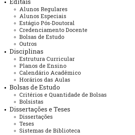
Editais
ppzunioesteutfpr@gmail.com
Alunos Regulares
ppz-dv@utfpr.edu.br
Alunos Especiais
ATUALIZAÇÃO MAIS RECENTE: 21 DE FEVEREIRO
Estágio Pós-Doutoral
DE 2025
ACESSOS: 50565
Credenciamento Docente
Bolsas de Estudo
Outros
Disciplinas
Contato:
Estrutura Curricular
(45) 3284-7912 (Secretaria Unioeste)
(45) 3284-7942 (Coordenação Unioeste)
Planos de Ensino
(46) 3536-8907 (Secretaria UTFPR)
Calendário Acadêmico
(46) 3536-8922 (Coordenação UTFPR)
Horários das Aulas
Horário de Atendimento:
Bolsas de Estudo
Segunda à sexta
08:00 às 12:00
Critérios e Quantidade de Bolsas
13:30 às 17:30
Bolsistas
E-mails:
Dissertações e Teses
rondon.pos.zootecnia@unioeste.br
ppzunioeste@gmail.com
Dissertações
ppzunioesteutfpr@gmail.com
Teses
ppz-dv@utfpr.edu.br
Sistemas de Biblioteca