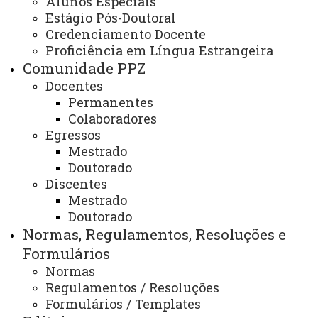
Alunos Especiais
Contato - PPZ
Estágio Pós-Doutoral
Credenciamento Docente
Proficiência em Língua Estrangeira
Comunidade PPZ
Contato:
Docentes
(45) 3284-7912 (Secretaria Unioeste)
Permanentes
Colaboradores
(45) 3284-7942 (Coordenação Unioeste)
Egressos
(46) 3536-8907 (Secretaria UTFPR)
Mestrado
(46) 3536-8922 (Coordenação UTFPR)
Doutorado
Horário de Atendimento:
Discentes
Mestrado
Segunda à sexta
Doutorado
08:00 às 12:00
Normas, Regulamentos, Resoluções e
13:30 às 17:30
Formulários
E-mails:
Normas
rondon.pos.zootecnia@unioeste.br
Regulamentos / Resoluções
Formulários / Templates
ppzunioeste@gmail.com