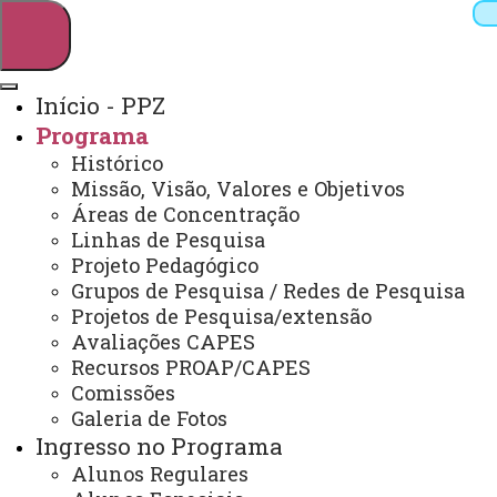
Início - PPZ
Programa
Pesquisar
Histórico
Missão, Visão, Valores e Objetivos
Áreas de Concentração
Linhas de Pesquisa
Webmail
Sistemas
Telefones
Projeto Pedagógico
Arquivo Virtual
Campus
Grupos de Pesquisa / Redes de Pesquisa
Projetos de Pesquisa/extensão
Avaliações CAPES
Recursos PROAP/CAPES
Comissões
Galeria de Fotos
Zootecnia - Unioeste/UTFPR
Ingresso no Programa
Alunos Regulares