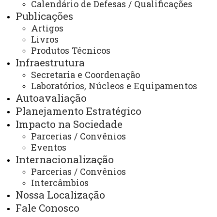
Calendário de Defesas / Qualificações
Publicações
Você está aqui:
Unioeste
PPZ - Pós Graduação em Zootecnia
Programa
Artigos
Notícias
PRPPG
Pós-Graduação
Livros
Stricto Sensu - Mestrado e Doutorado
Programas
Produtos Técnicos
Programas - Marechal Cândido Rondon
Infraestrutura
Zootecnia - PPZ
Contato - PPZ
Contato - PPZ
Secretaria e Coordenação
Laboratórios, Núcleos e Equipamentos
Autoavaliação
Planejamento Estratégico
Impacto na Sociedade
ACESSE
Parcerias / Convênios
Eventos
Acesso Restrito (Editores do Portal)
Internacionalização
Arquivo Virtual
Parcerias / Convênios
Intercâmbios
Bibliotecas
Nossa Localização
Identidade Visual
Fale Conosco