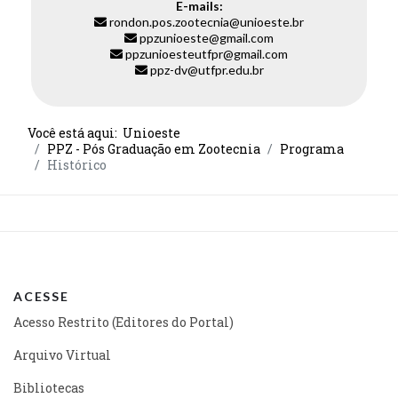
E-mails:
rondon.pos.zootecnia@unioeste.br
ppzunioeste@gmail.com
ppzunioesteutfpr@gmail.com
ppz-dv@utfpr.edu.br
Você está aqui:
Unioeste
PPZ - Pós Graduação em Zootecnia
Programa
Histórico
ACESSE
Acesso Restrito (Editores do Portal)
Arquivo Virtual
Bibliotecas