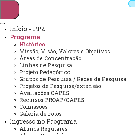
Início - PPZ
Programa
Pesquisar
Histórico
Missão, Visão, Valores e Objetivos
Áreas de Concentração
Linhas de Pesquisa
Webmail
Sistemas
Telefones
Projeto Pedagógico
Arquivo Virtual
Campus
Grupos de Pesquisa / Redes de Pesquisa
Projetos de Pesquisa/extensão
Avaliações CAPES
Recursos PROAP/CAPES
Comissões
Galeria de Fotos
Zootecnia - Unioeste/UTFPR
Ingresso no Programa
Alunos Regulares