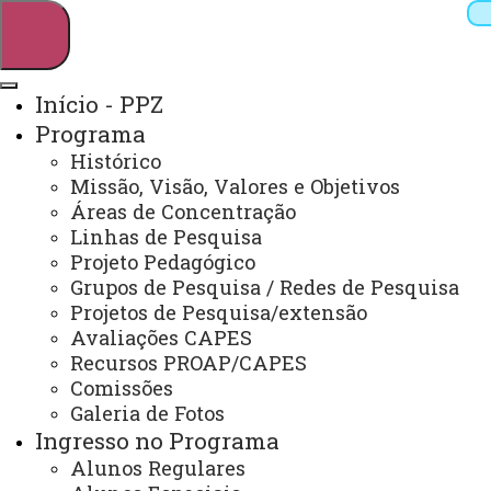
Início - PPZ
Programa
Pesquisar
Histórico
Missão, Visão, Valores e Objetivos
Áreas de Concentração
Linhas de Pesquisa
Webmail
Sistemas
Telefones
Projeto Pedagógico
Arquivo Virtual
Campus
Grupos de Pesquisa / Redes de Pesquisa
Projetos de Pesquisa/extensão
Avaliações CAPES
Recursos PROAP/CAPES
Comissões
Galeria de Fotos
Zootecnia - Unioeste/UTFPR
Ingresso no Programa
Alunos Regulares