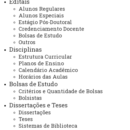
Editais
que vem ocorrendo desde o início do quadriênio 2021-
Alunos Regulares
Alunos Especiais
2024. O PPZ considera a interação tanto de docentes
Estágio Pós-Doutoral
como de discentes com Instituições internacionais de
Credenciamento Docente
extrema importância para o crescimento do curso e que
Bolsas de Estudo
o estabelecimento de parcerias entre estas Instituições
Outros
possam gerar expansão do conhecimento científico,
Disciplinas
treinamento em equipamentos e análises de outras
Estrutura Curricular
Planos de Ensino
Instituições, receber docentes, pesquisadores e
Calendário Acadêmico
discentes de outros países.
Horários das Aulas
Bolsas de Estudo
No quadriênio 2021-2024, os discentes que
Critérios e Quantidade de Bolsas
realizaram Doutorado Sanduíche no Exterior foram:
Bolsistas
Dissertações e Teses
Clauber Polese (Unioeste)
Dissertações
Teses
Período: set./2021 a jul./2022
Sistemas de Biblioteca