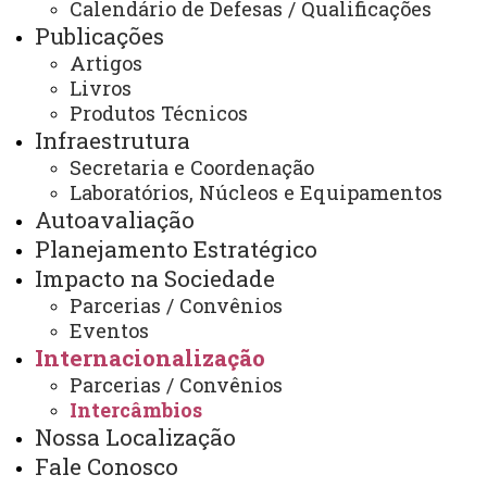
Calendário de Defesas / Qualificações
Cidade: Auburn / Estado: Alabama/ País: Estados
Publicações
Unidos
Artigos
Livros
Nome da Universidade: Auburn University
Produtos Técnicos
Infraestrutura
Coorientador nos Estados Unidos: Profa. Dra.
Secretaria e Coordenação
Jessica Dawn Starkey
Laboratórios, Núcleos e Equipamentos
Autoavaliação
Linha de Pesquisa: Produção e Nutrição de Não-
Planejamento Estratégico
Ruminantes / Aquicultura
Impacto na Sociedade
Parcerias / Convênios
Eventos
Guilherme Luis Silva Tesser (Unioeste)
Internacionalização
Parcerias / Convênios
Período: jan. – jul./2022
Intercâmbios
Nossa Localização
Cidade: Auburn / Estado: Alabama/ País: Estados
Fale Conosco
Unidos