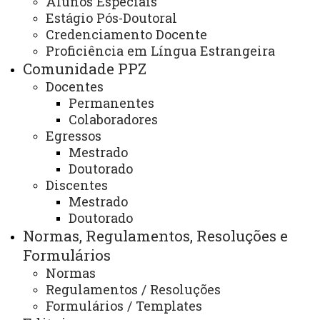
Alunos Especiais
Calendário de Defesas /
Estágio Pós-Doutoral
Qualificações
Credenciamento Docente
Proficiência em Língua Estrangeira
Comunidade PPZ
Docentes
Permanentes
Colaboradores
Egressos
Mestrado
ATUALIZAÇÃO MAIS RECENTE: 30 DE OUTUBRO DE
2025
Doutorado
ACESSOS: 671
Discentes
Mestrado
Doutorado
Normas, Regulamentos, Resoluções e
Contato:
(45) 3284-7912 (Secretaria Unioeste)
Formulários
(45) 3284-7942 (Coordenação Unioeste)
Normas
(46) 3536-8907 (Secretaria UTFPR)
(46) 3536-8922 (Coordenação UTFPR)
Regulamentos / Resoluções
Horário de Atendimento:
Formulários / Templates
Segunda à sexta