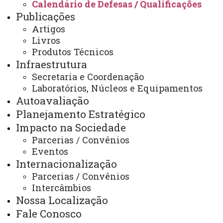
Calendário de Defesas / Qualificações
Arquivo Virtual
Publicações
Bibliotecas
Artigos
Livros
Identidade Visual
Produtos Técnicos
Mapa do Site
Infraestrutura
Secretaria e Coordenação
Ouvidoria
Laboratórios, Núcleos e Equipamentos
Portal Office 365
Autoavaliação
Planejamento Estratégico
Sistemas
Impacto na Sociedade
Telefones
Parcerias / Convênios
Eventos
Webmail
Internacionalização
Parcerias / Convênios
Intercâmbios
REITORIA
Nossa Localização
Secretaria Geral
Fale Conosco