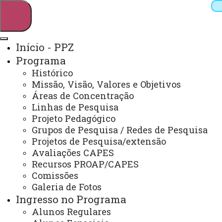
Início - PPZ
Programa
Pesquisar
Histórico
Missão, Visão, Valores e Objetivos
Áreas de Concentração
Linhas de Pesquisa
Webmail
Sistemas
Telefones
Projeto Pedagógico
Arquivo Virtual
Campus
Grupos de Pesquisa / Redes de Pesquisa
Projetos de Pesquisa/extensão
Avaliações CAPES
Recursos PROAP/CAPES
Comissões
Galeria de Fotos
Zootecnia - Unioeste/UTFPR
Ingresso no Programa
Alunos Regulares