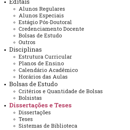
Editais
08:00 às 12:00
Alunos Regulares
13:30 às 17:30
E-mails:
Alunos Especiais
rondon.pos.zootecnia@unioeste.br
Estágio Pós-Doutoral
ppzunioeste@gmail.com
Credenciamento Docente
ppzunioesteutfpr@gmail.com
Bolsas de Estudo
ppz-dv@utfpr.edu.br
Outros
Disciplinas
Você está aqui:
Unioeste
Estrutura Curricular
PPZ - Pós Graduação em Zootecnia
Planos de Ensino
Dissertações e Teses
Calendário Acadêmico
Calendário de Defesas / Qualificações
Horários das Aulas
Bolsas de Estudo
Critérios e Quantidade de Bolsas
Bolsistas
Dissertações e Teses
Dissertações
ACESSE
Teses
Acesso Restrito (Editores do Portal)
Sistemas de Biblioteca