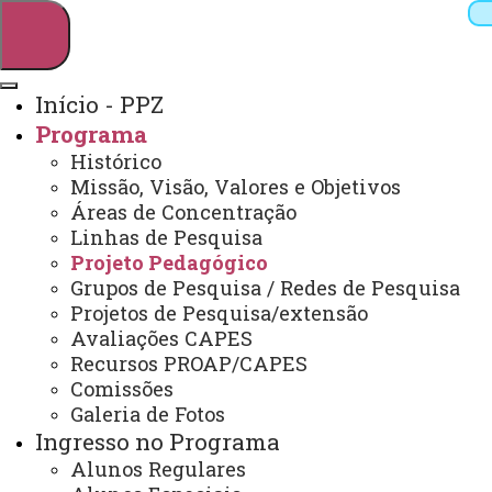
Início - PPZ
Programa
Pesquisar
Histórico
Missão, Visão, Valores e Objetivos
Áreas de Concentração
Linhas de Pesquisa
Webmail
Sistemas
Telefones
Projeto Pedagógico
Arquivo Virtual
Campus
Grupos de Pesquisa / Redes de Pesquisa
Projetos de Pesquisa/extensão
Avaliações CAPES
Recursos PROAP/CAPES
Comissões
Galeria de Fotos
Zootecnia - Unioeste/UTFPR
Ingresso no Programa
Alunos Regulares