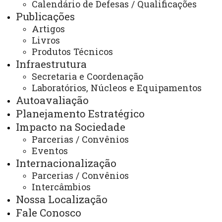
Calendário de Defesas / Qualificações
Arquivo Virtual
Publicações
Artigos
Bibliotecas
Livros
Identidade Visual
Produtos Técnicos
Infraestrutura
Mapa do Site
Secretaria e Coordenação
Ouvidoria
Laboratórios, Núcleos e Equipamentos
Autoavaliação
Portal Office 365
Planejamento Estratégico
Sistemas
Impacto na Sociedade
Telefones
Parcerias / Convênios
Eventos
Webmail
Internacionalização
Parcerias / Convênios
Intercâmbios
REITORIA
Nossa Localização
Secretaria Geral
Fale Conosco