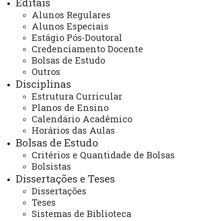
Editais
Horário de Atendimento:
Segunda à sexta
Alunos Regulares
08:00 às 12:00
Alunos Especiais
13:30 às 17:30
Estágio Pós-Doutoral
E-mails:
rondon.pos.zootecnia@unioeste.br
Credenciamento Docente
ppzunioeste@gmail.com
Bolsas de Estudo
ppzunioesteutfpr@gmail.com
Outros
ppz-dv@utfpr.edu.br
Disciplinas
Estrutura Curricular
Planos de Ensino
Você está aqui:
Unioeste
PPZ - Pós Graduação em Zootecnia
Programa
Calendário Acadêmico
Projeto Pedagógico
Horários das Aulas
Bolsas de Estudo
Critérios e Quantidade de Bolsas
Bolsistas
Dissertações e Teses
Dissertações
ACESSE
Teses
Acesso Restrito (Editores do Portal)
Sistemas de Biblioteca