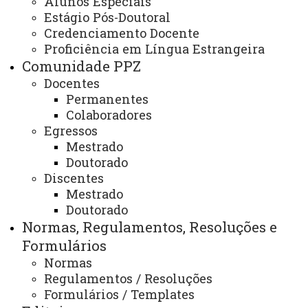
Alunos Especiais
Projeto Pedagógico
Estágio Pós-Doutoral
Credenciamento Docente
Proficiência em Língua Estrangeira
Comunidade PPZ
Projeto Pedagógico a partir de 2026:
Docentes
Resolução nº 136/2025-CEPE:
pdf
Permanentes
Colaboradores
Egressos
Projeto Pedagógico de 2022 a 2025:
Mestrado
Resolução nº 053/2022-CEPE:
pdf
Doutorado
ATUALIZAÇÃO MAIS RECENTE: 28 DE OUTUBRO DE
Discentes
2025
ACESSOS: 654
Mestrado
Doutorado
Normas, Regulamentos, Resoluções e
Formulários
Contato:
(45) 3284-7912 (Secretaria Unioeste)
Normas
(45) 3284-7942 (Coordenação Unioeste)
Regulamentos / Resoluções
(46) 3536-8907 (Secretaria UTFPR)
Formulários / Templates
(46) 3536-8922 (Coordenação UTFPR)