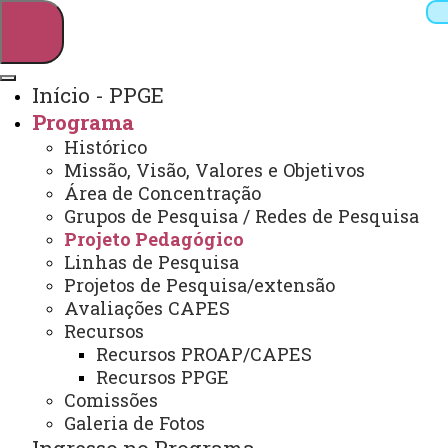
Início - PPGE
Programa
Pesquisar
Histórico
Missão, Visão, Valores e Objetivos
Área de Concentração
Grupos de Pesquisa / Redes de Pesquisa
Webmail
Sistemas
Telefones
Projeto Pedagógico
Arquivo Virtual
Campus
Linhas de Pesquisa
Projetos de Pesquisa/extensão
Avaliações CAPES
Recursos
Recursos PROAP/CAPES
Recursos PPGE
Mestrado e Doutorado em Educação
Comissões
Galeria de Fotos