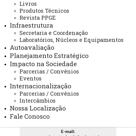
Livros
DE 2025.(PPP) Para Ingressantes apartir de 2026
Produtos Técnicos
Revista PPGE
Infraestrutura
RESOLUÇÃO Nº 143/2019-CEPE, DE 18 DE JULHO
Secretaria e Coordenação
DE 2019. Para Ingressante de 2020 a 2025
Laboratórios, Núcleos e Equipamentos
Autoavaliação
Planejamento Estratégico
ATUALIZAÇÃO MAIS RECENTE: 31 DE JULHO DE
2026
Impacto na Sociedade
ACESSOS: 1088
Parcerias / Convênios
Eventos
Internacionalização
Parcerias / Convênios
Contato:
Intercâmbios
(45) 3220-7263
Nossa Localização
Horário de Atendimento:
Segunda à sexta
Fale Conosco
08:00 às 11:30
13:30 às 17:00
E-mail: