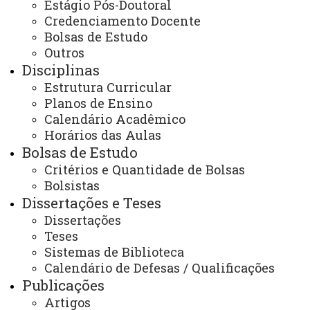
Estágio Pós-Doutoral
Pós-Graduação em Educação – nível de Mestrado/PPGE
Credenciamento Docente
Bolsas de Estudo
- Conselho Universitário – COU
Outros
- Resolução nº 076/2006-COU, de 21 de setembro de
Disciplinas
2006 - aprovou a criação, do Programa de Pós-
Estrutura Curricular
Graduação stricto sensu em Educação - nível de
Planos de Ensino
Mestrado. - Resolução Nº 097/2017-COU, de 14 de
Calendário Acadêmico
setembro de 2017, aprova o encaminhamento à Capes
Horários das Aulas
Bolsas de Estudo
da proposta do curso de pós-graduação em “Educação” –
Critérios e Quantidade de Bolsas
Doutorado.
Bolsistas
Dissertações e Teses
DE RECONHECIMENTO DO CURSO (Portaria MEC,
Dissertações
Parecer CNE, Parecer Capes)
Teses
- Reconhecimento: Portaria de reconhecimento nº 1140,
Sistemas de Biblioteca
Calendário de Defesas / Qualificações
de 10/09/2008 – DOU de 11/09/08.
Publicações
Artigos
RESOLUÇÃO Nº 098/2025-CEPE, DE 31 DE JULHO