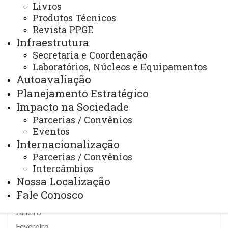
Livros
Janeiro
Produtos Técnicos
Fevereiro
Revista PPGE
Infraestrutura
Março
Secretaria e Coordenação
Abril
Laboratórios, Núcleos e Equipamentos
Maio
Autoavaliação
Junho
Planejamento Estratégico
Julho
Impacto na Sociedade
Agosto
Parcerias / Convênios
Setembro
Eventos
Outubro
Internacionalização
Novembro
Parcerias / Convênios
Intercâmbios
Dezembro
Nossa Localização
Fale Conosco
2022
Janeiro
Fevereiro