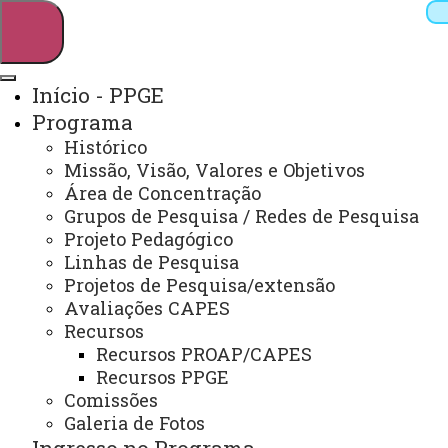
Início - PPGE
Programa
Pesquisar
Histórico
Missão, Visão, Valores e Objetivos
Área de Concentração
Grupos de Pesquisa / Redes de Pesquisa
Webmail
Sistemas
Telefones
Projeto Pedagógico
Arquivo Virtual
Campus
Linhas de Pesquisa
Projetos de Pesquisa/extensão
Avaliações CAPES
Recursos
Recursos PROAP/CAPES
Recursos PPGE
Mestrado e Doutorado em Educação
Comissões
Galeria de Fotos