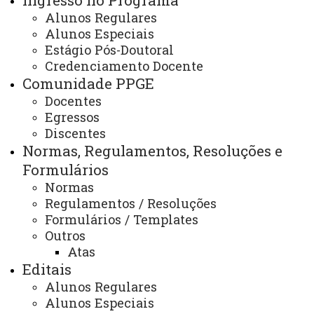
Ingresso no Programa
Bolsas / Bolsistas
Alunos Regulares
Alunos Especiais
Estágio Pós-Doutoral
Credenciamento Docente
2025
Comunidade PPGE
Janeiro
Docentes
Fevereiro
Egressos
Discentes
Março
Normas, Regulamentos, Resoluções e
Abril
Formulários
Maio
Normas
Junho
Regulamentos / Resoluções
Julho
Formulários / Templates
Agosto
Outros
Atas
Setembro
Editais
Outubro
Alunos Regulares
Novembro
Alunos Especiais
Dezembro