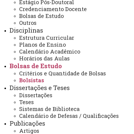
Estágio Pós-Doutoral
Credenciamento Docente
Bolsas de Estudo
2024
Outros
Janeiro
Disciplinas
Fevereiro
Estrutura Curricular
Março
Planos de Ensino
Abril
Calendário Acadêmico
Maio
Horários das Aulas
Bolsas de Estudo
Junho
Critérios e Quantidade de Bolsas
Julho
Bolsistas
Agosto
Dissertações e Teses
Setembro
Dissertações
Outubro
Teses
Novembro
Sistemas de Biblioteca
Calendário de Defesas / Qualificações
Dezembro
Publicações
Artigos
2023