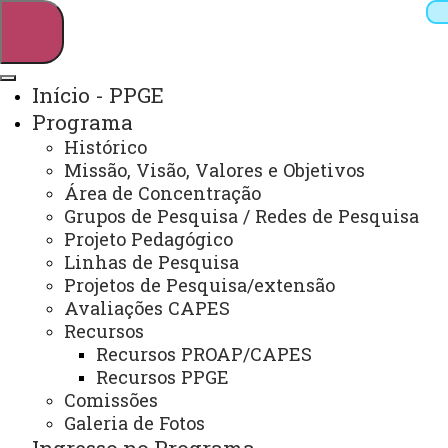
Início - PPGE
Programa
Pesquisar
Histórico
Missão, Visão, Valores e Objetivos
Área de Concentração
Grupos de Pesquisa / Redes de Pesquisa
Webmail
Sistemas
Telefones
Projeto Pedagógico
Arquivo Virtual
Campus
Linhas de Pesquisa
Projetos de Pesquisa/extensão
Avaliações CAPES
Recursos
Recursos PROAP/CAPES
Recursos PPGE
Mestrado e Doutorado em Educação
Comissões
Galeria de Fotos