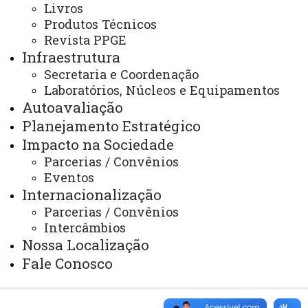
Identidade Visual
Livros
Produtos Técnicos
Mapa do Site
Revista PPGE
Infraestrutura
Ouvidoria
Secretaria e Coordenação
Portal Office 365
Laboratórios, Núcleos e Equipamentos
Autoavaliação
Sistemas
Planejamento Estratégico
Telefones
Impacto na Sociedade
Webmail
Parcerias / Convênios
Eventos
Internacionalização
Parcerias / Convênios
REITORIA
Intercâmbios
Secretaria Geral
Nossa Localização
Gabinete Reitoria
Fale Conosco
Secretaria dos Conselhos Superiores