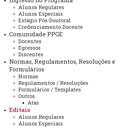
Ingresso no Programa
Edital nº 053/2024 Defesas de
Alunos Regulares
dissertação e tese do mês de
Alunos Especiais
Estágio Pós-Doutoral
setembro
Credenciamento Docente
Comunidade PPGE
Docentes
Edital nº 053/2024
Egressos
ATUALIZAÇÃO MAIS RECENTE: 21 DE NOVEMBRO
Discentes
DE 2024
Normas, Regulamentos, Resoluções e
ACESSOS: 356
Formulários
Normas
Regulamentos / Resoluções
Formulários / Templates
Contato:
Outros
(45) 3220-7263
Atas
Horário de Atendimento:
Segunda à sexta
Editais
08:00 às 11:30
Alunos Regulares
13:30 às 17:00
Alunos Especiais
E-mail: