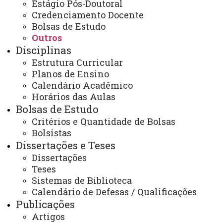
cascavel.mestradoedu@unioeste.br
Estágio Pós-Doutoral
Credenciamento Docente
Bolsas de Estudo
Outros
Você está aqui:
Unioeste
Disciplinas
PPGE - Pós Graduação em Educação
Editais
Estrutura Curricular
Outros
Planos de Ensino
Edital nº 053/2024 Defesas de dissertação e tese do
mês de setembro
Calendário Acadêmico
Horários das Aulas
Bolsas de Estudo
Critérios e Quantidade de Bolsas
Bolsistas
Dissertações e Teses
ACESSE
Dissertações
Teses
Acesso Restrito (Editores do Portal)
Sistemas de Biblioteca
Arquivo Virtual
Calendário de Defesas / Qualificações
Publicações
Bibliotecas
Artigos