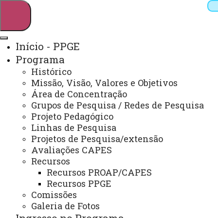
Início - PPGE
Programa
Pesquisar
Histórico
Missão, Visão, Valores e Objetivos
Área de Concentração
Grupos de Pesquisa / Redes de Pesquisa
Webmail
Sistemas
Telefones
Projeto Pedagógico
Arquivo Virtual
Campus
Linhas de Pesquisa
Projetos de Pesquisa/extensão
Avaliações CAPES
Recursos
Recursos PROAP/CAPES
Recursos PPGE
Mestrado e Doutorado em Educação
Comissões
Galeria de Fotos