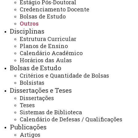
cascavel.mestradoedu@unioeste.br
Estágio Pós-Doutoral
Credenciamento Docente
Bolsas de Estudo
Outros
Você está aqui:
Unioeste
Disciplinas
PPGE - Pós Graduação em Educação
Editais
Estrutura Curricular
Outros
Planos de Ensino
Edital 012/2024–PPGE Defesas de dissertação e tese
mês de março 2024
Calendário Acadêmico
Horários das Aulas
Bolsas de Estudo
Critérios e Quantidade de Bolsas
Bolsistas
Dissertações e Teses
ACESSE
Dissertações
Teses
Acesso Restrito (Editores do Portal)
Sistemas de Biblioteca
Arquivo Virtual
Calendário de Defesas / Qualificações
Publicações
Bibliotecas
Artigos