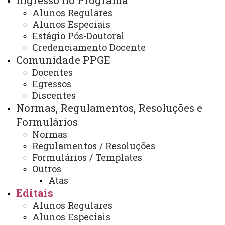
Ingresso no Programa
Edital 012/2024–PPGE Defesas
Alunos Regulares
de dissertação e tese mês de
Alunos Especiais
Estágio Pós-Doutoral
março 2024
Credenciamento Docente
Comunidade PPGE
Docentes
Edital 012/2024–PPGE
Egressos
ATUALIZAÇÃO MAIS RECENTE: 21 DE NOVEMBRO
Discentes
DE 2024
Normas, Regulamentos, Resoluções e
ACESSOS: 342
Formulários
Normas
Regulamentos / Resoluções
Formulários / Templates
Contato:
Outros
(45) 3220-7263
Atas
Horário de Atendimento:
Segunda à sexta
Editais
08:00 às 11:30
Alunos Regulares
13:30 às 17:00
Alunos Especiais
E-mail: