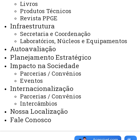
Identidade Visual
Livros
Produtos Técnicos
Mapa do Site
Revista PPGE
Infraestrutura
Ouvidoria
Secretaria e Coordenação
Portal Office 365
Laboratórios, Núcleos e Equipamentos
Autoavaliação
Sistemas
Planejamento Estratégico
Telefones
Impacto na Sociedade
Webmail
Parcerias / Convênios
Eventos
Internacionalização
Parcerias / Convênios
REITORIA
Intercâmbios
Secretaria Geral
Nossa Localização
Gabinete Reitoria
Fale Conosco
Secretaria dos Conselhos Superiores