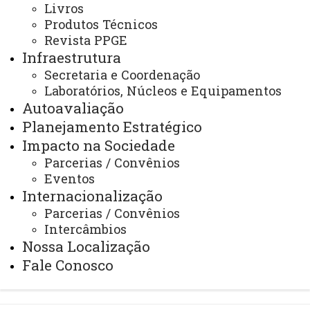
Livros
Produtos Técnicos
Revista PPGE
Infraestrutura
Secretaria e Coordenação
Contato:
(45) 3220-7263
Laboratórios, Núcleos e Equipamentos
Horário de Atendimento:
Autoavaliação
Segunda à sexta
Planejamento Estratégico
08:00 às 11:30
13:30 às 17:00
Impacto na Sociedade
E-mail:
Parcerias / Convênios
cascavel.mestradoedu@unioeste.br
Eventos
Internacionalização
Parcerias / Convênios
Você está aqui:
Unioeste
Intercâmbios
PPGE - Pós Graduação em Educação
Editais
Nossa Localização
Bolsas de Estudo
Fale Conosco