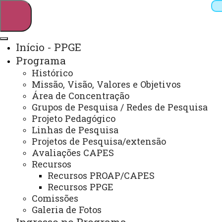
Início - PPGE
Programa
Pesquisar
Histórico
Missão, Visão, Valores e Objetivos
Área de Concentração
Grupos de Pesquisa / Redes de Pesquisa
Webmail
Sistemas
Telefones
Projeto Pedagógico
Arquivo Virtual
Campus
Linhas de Pesquisa
Projetos de Pesquisa/extensão
Avaliações CAPES
Recursos
Recursos PROAP/CAPES
Recursos PPGE
Mestrado e Doutorado em Educação
Comissões
Galeria de Fotos