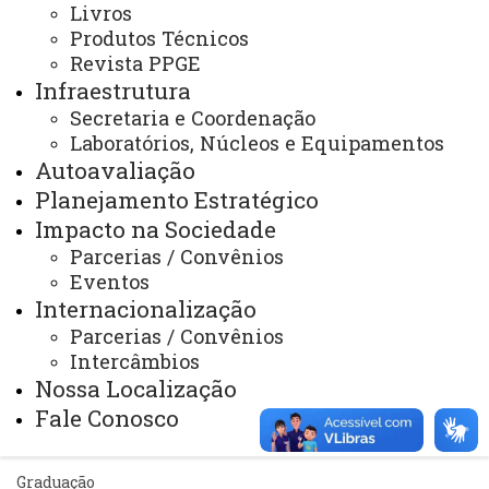
Livros
Produtos Técnicos
Sistemas
Revista PPGE
Telefones
Infraestrutura
Secretaria e Coordenação
Webmail
Laboratórios, Núcleos e Equipamentos
Autoavaliação
Planejamento Estratégico
REITORIA
Impacto na Sociedade
Secretaria Geral
Parcerias / Convênios
Gabinete Reitoria
Eventos
Internacionalização
Secretaria dos Conselhos Superiores
Parcerias / Convênios
Intercâmbios
PRÓ-REITORIAS
Nossa Localização
Administração e Finanças
Fale Conosco
Extensão
Graduação