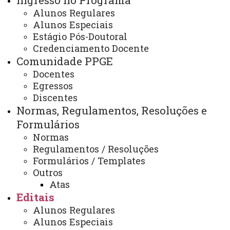
Ingresso no Programa
EDITAL 071 - PDSE
Alunos Regulares
Alunos Especiais
Estágio Pós-Doutoral
Credenciamento Docente
ATUALIZAÇÃO MAIS RECENTE: 21 DE OUTUBRO DE
Comunidade PPGE
2025
ACESSOS: 113
Docentes
Egressos
Discentes
Normas, Regulamentos, Resoluções e
Formulários
Contato:
(45) 3220-7263
Normas
Horário de Atendimento:
Regulamentos / Resoluções
Segunda à sexta
Formulários / Templates
08:00 às 11:30
13:30 às 17:00
Outros
E-mail:
Atas
cascavel.mestradoedu@unioeste.br
Editais
Alunos Regulares
Alunos Especiais