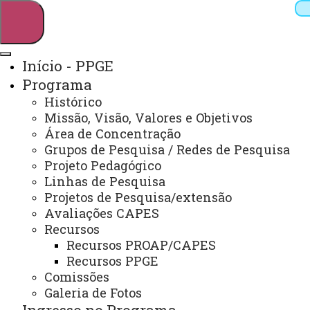
Início - PPGE
Programa
Pesquisar
Histórico
Missão, Visão, Valores e Objetivos
Área de Concentração
Grupos de Pesquisa / Redes de Pesquisa
Webmail
Sistemas
Telefones
Projeto Pedagógico
Arquivo Virtual
Campus
Linhas de Pesquisa
Projetos de Pesquisa/extensão
Avaliações CAPES
Recursos
Recursos PROAP/CAPES
Recursos PPGE
Mestrado e Doutorado em Educação
Comissões
Galeria de Fotos