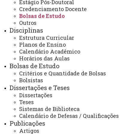
Estágio Pós-Doutoral
Você está aqui:
Unioeste
PPGE - Pós Graduação em Educação
Editais
Credenciamento Docente
Bolsas de Estudo
EDITAL 071 - PDSE
Bolsas de Estudo
Outros
Disciplinas
Estrutura Curricular
Planos de Ensino
Calendário Acadêmico
Horários das Aulas
ACESSE
Bolsas de Estudo
Acesso Restrito (Editores do Portal)
Critérios e Quantidade de Bolsas
Arquivo Virtual
Bolsistas
Dissertações e Teses
Bibliotecas
Dissertações
Identidade Visual
Teses
Sistemas de Biblioteca
Mapa do Site
Calendário de Defesas / Qualificações
Ouvidoria
Publicações
Artigos
Portal Office 365