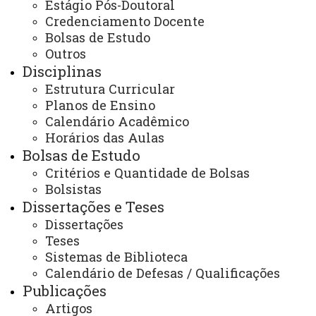
Estágio Pós-Doutoral
E-mail:
Credenciamento Docente
cascavel.mestradoedu@unioeste.br
Bolsas de Estudo
Outros
Disciplinas
Você está aqui:
Unioeste
Estrutura Curricular
PPGE - Pós Graduação em Educação
Editais
Planos de Ensino
Alunos Especiais
Calendário Acadêmico
Edital 047 Errata do Edital de resultado de aluno
Horários das Aulas
especial 2º semestre
Bolsas de Estudo
Critérios e Quantidade de Bolsas
Bolsistas
Dissertações e Teses
Dissertações
Teses
ACESSE
Sistemas de Biblioteca
Acesso Restrito (Editores do Portal)
Calendário de Defesas / Qualificações
Arquivo Virtual
Publicações
Artigos
Bibliotecas