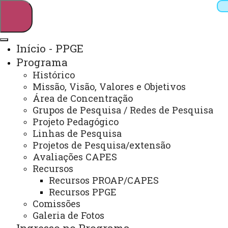
Início - PPGE
Programa
Pesquisar
Histórico
Missão, Visão, Valores e Objetivos
Área de Concentração
Grupos de Pesquisa / Redes de Pesquisa
Webmail
Sistemas
Telefones
Projeto Pedagógico
Arquivo Virtual
Campus
Linhas de Pesquisa
Projetos de Pesquisa/extensão
Avaliações CAPES
Recursos
Recursos PROAP/CAPES
Recursos PPGE
Mestrado e Doutorado em Educação
Comissões
Galeria de Fotos