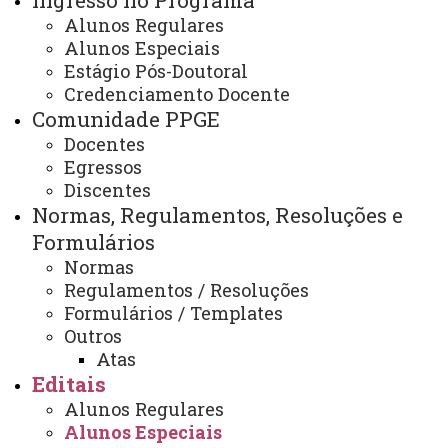
Ingresso no Programa
Edital 047 Errata do Edital de
Alunos Regulares
resultado de aluno especial 2º
Alunos Especiais
Estágio Pós-Doutoral
semestre
Credenciamento Docente
Comunidade PPGE
Docentes
Edital 047/2024 PPGE - Errata resultado de aluno
Egressos
Discentes
especial
Normas, Regulamentos, Resoluções e
ATUALIZAÇÃO MAIS RECENTE: 21 DE NOVEMBRO
DE 2024
Formulários
ACESSOS: 842
Normas
Regulamentos / Resoluções
Formulários / Templates
Outros
Contato:
Atas
(45) 3220-7263
Editais
Horário de Atendimento:
Segunda à sexta
Alunos Regulares
08:00 às 11:30
Alunos Especiais
13:30 às 17:00