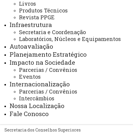
Livros
Produtos Técnicos
Identidade Visual
Revista PPGE
Mapa do Site
Infraestrutura
Secretaria e Coordenação
Ouvidoria
Laboratórios, Núcleos e Equipamentos
Portal Office 365
Autoavaliação
Planejamento Estratégico
Sistemas
Impacto na Sociedade
Telefones
Parcerias / Convênios
Webmail
Eventos
Internacionalização
Parcerias / Convênios
Intercâmbios
REITORIA
Nossa Localização
Secretaria Geral
Fale Conosco
Gabinete Reitoria
Secretaria dos Conselhos Superiores