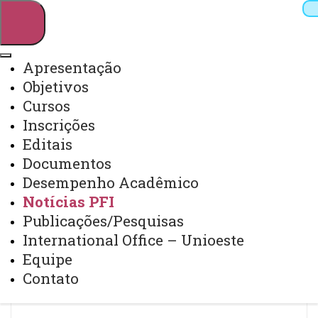
Apresentação
Objetivos
Pesquisar
Cursos
Inscrições
Editais
Webmail
Sistemas
Telefones
Documentos
Arquivo Virtual
Campus
Desempenho Acadêmico
Notícias PFI
Publicações/Pesquisas
International Office – Unioeste
Equipe
Notícias PFI
Contato